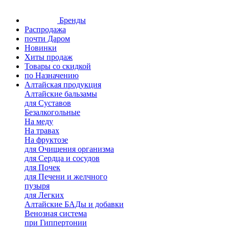
Бренды
Распродажа
почти Даром
Новинки
Хиты продаж
Товары со скидкой
по Назначению
Алтайская продукция
Алтайские бальзамы
для Суставов
Безалкогольные
На меду
На травах
На фруктозе
для Очищения организма
для Сердца и сосудов
для Почек
для Печени и желчного
пузыря
для Легких
Алтайские БАДы и добавки
Венозная система
при Гиппертонии