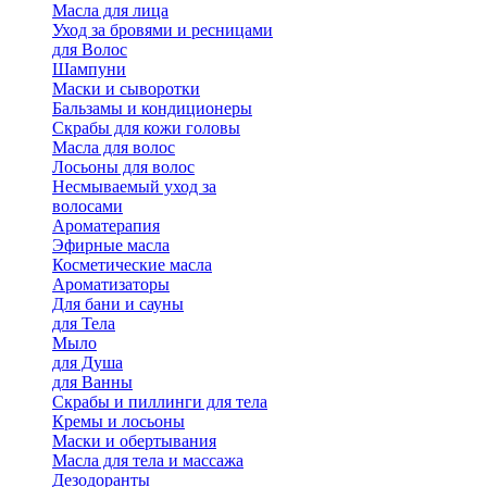
Масла для лица
Уход за бровями и ресницами
для Волос
Шампуни
Маски и сыворотки
Бальзамы и кондиционеры
Скрабы для кожи головы
Масла для волос
Лосьоны для волос
Несмываемый уход за
волосами
Ароматерапия
Эфирные масла
Косметические масла
Ароматизаторы
Для бани и сауны
для Тела
Мыло
для Душа
для Ванны
Скрабы и пиллинги для тела
Кремы и лосьоны
Маски и обертывания
Масла для тела и массажа
Дезодоранты