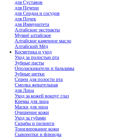
для Cуставов
для Печени
для Сердца и сосудов
для Почек
для Иммунитета
Алтайские экстракты
Мумиё алтайское
Алтайское каменное масло
Алтайский Мёд
Косметика и уход
Уход за полостью рта
Зубные пасты
Ополаскиватели и бальзамы
Зубные щетки
Спреи для полости рта
Смолка жевательная
для Лица
Уход за кожей вокруг глаз
Кремы для лица
Маски для лица
Очищение кожи
Уход за губами
Скрабы и пилинги
Тонизирование кожи
Сыворотки и флюиды