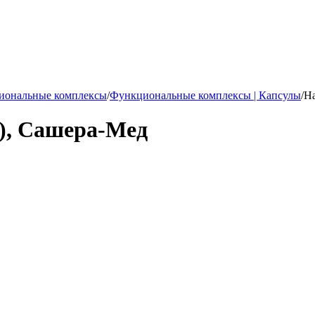
иональные комплексы
/
Функциональные комплексы | Капсулы
/
На
.), Сашера-Мед