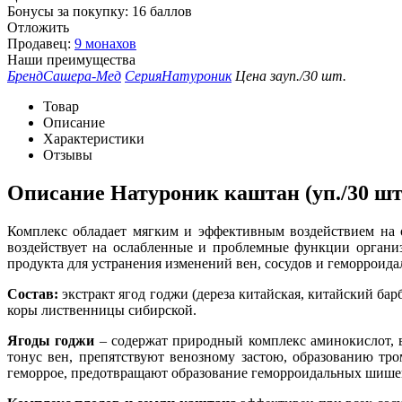
Бонусы за покупку:
16 баллов
Отложить
Продавец:
9 монахов
Наши преимущества
Бренд
Сашера-Мед
Серия
Натуроник
Цена за
уп./30 шт.
Товар
Описание
Характеристики
Отзывы
Описание
Натуроник каштан (уп./30 шт
Комплекс обладает мягким и эффективным воздействием на 
воздействует на ослабленные и проблемные функции органи
продукта для устранения изменений вен, сосудов и геморроид
Состав:
экстракт ягод годжи (дереза китайская, китайский барб
коры лиственницы сибирской.
Ягоды годжи
– содержат природный комплекс аминокислот, в
тонус вен, препятствуют венозному застою, образованию тр
геморрое, предотвращают образование геморроидальных шише