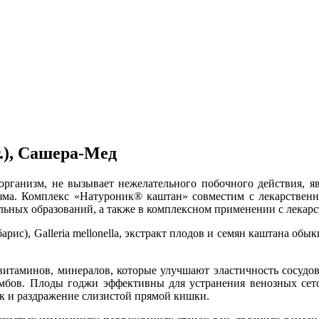
.), Сашера-Мед
организм, не вызывает нежелательного побочного действия, я
зма. Комплекс «Натуроник® каштан» совместим с лекарственны
альных образований, а также в комплексном применении с лека
арис), Galleria mellonella, экстракт плодов и семян каштана об
итаминов, минералов, которые улучшают эластичность сосудов
омбов. Плоды годжи эффективны для устранения венозных сет
к и раздражение слизистой прямой кишки.