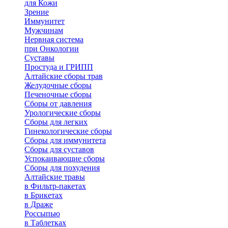
для Кожи
Зрение
Иммунитет
Мужчинам
Нервная система
при Онкологии
Суставы
Простуда и ГРИПП
Алтайские сборы трав
Желудочные сборы
Печеночные сборы
Сборы от давления
Урологические сборы
Сборы для легких
Гинекологические сборы
Сборы для иммунитета
Сборы для суставов
Успокаивающие сборы
Сборы для похудения
Алтайские травы
в Фильтр-пакетах
в Брикетах
в Драже
Россыпью
в Таблетках