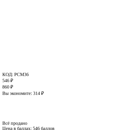
КОД:
РСМ36
546
₽
860
₽
Вы экономите:
314
₽
Всё продано
Цена в баллах:
546 баллов