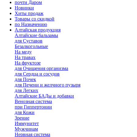
почти Даром
Новинки
Хиты продаж
Товары со скидкой
по Назначению
Алтайская продукция
Алтайские бальзамы
для Суставов
Безалкогольные
На меду
На травах
На фруктозе
для Очищения организма
для Сердца и сосудов
для Почек
для Печени и желчного пузыря
для Легких
Алтайские БАДы и добавки
Венозная система
при Гиппертонии
для Кожи
Зрение
Иммунитет
Мужчинам
Нервная система