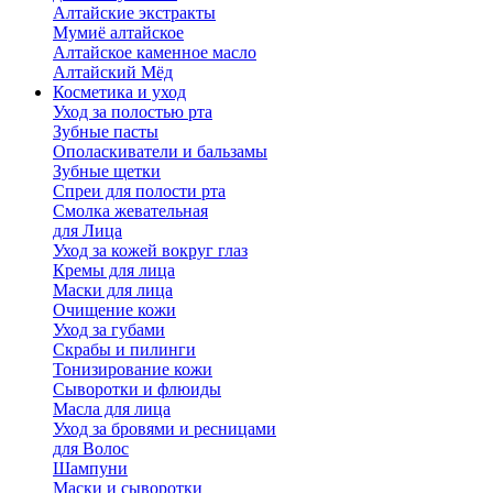
Алтайские экстракты
Мумиё алтайское
Алтайское каменное масло
Алтайский Мёд
Косметика и уход
Уход за полостью рта
Зубные пасты
Ополаскиватели и бальзамы
Зубные щетки
Спреи для полости рта
Смолка жевательная
для Лица
Уход за кожей вокруг глаз
Кремы для лица
Маски для лица
Очищение кожи
Уход за губами
Скрабы и пилинги
Тонизирование кожи
Сыворотки и флюиды
Масла для лица
Уход за бровями и ресницами
для Волос
Шампуни
Маски и сыворотки