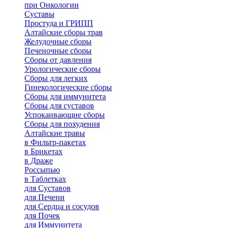
при Онкологии
Суставы
Простуда и ГРИПП
Алтайские сборы трав
Желудочные сборы
Печеночные сборы
Сборы от давления
Урологические сборы
Сборы для легких
Гинекологические сборы
Сборы для иммунитета
Сборы для суставов
Успокаивающие сборы
Сборы для похудения
Алтайские травы
в Фильтр-пакетах
в Брикетах
в Драже
Россыпью
в Таблетках
для Cуставов
для Печени
для Сердца и сосудов
для Почек
для Иммунитета