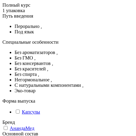
Полный курс
1 упаковка
Путь введения
Перорально
,
Под язык
Специальные особенности
Без ароматизаторов
,
Без ГМО
,
Без консервантов
,
Без красителей
,
Без спирта
,
Негормональное
,
С натуральными компонентами
,
Эко-товар
Форма выпуска
Капсулы
Бренд
АнандаМед
Основной состав