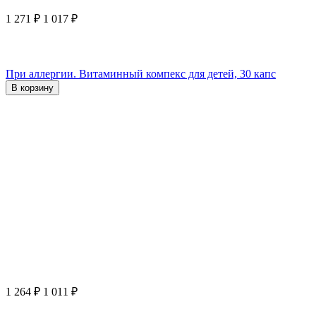
1 271
₽
1 017
₽
При аллергии. Витаминный компекс для детей, 30 капс
В корзину
1 264
₽
1 011
₽