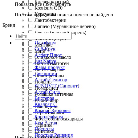
Клевер красный
Показать все (39)
Свернуть
Коэнзим Q10
Куркумин
По этим критериям поиска ничего не найдено
Лактобактерии
Бренд
Лапачо (Муравьиное дерево)
Левзея (маралий корень)
Магния цитрат
Парафарм
Мейтаке
Сиб-Крук
Мята
Алфит Плюс
Оливковое масло
Just Native
Пантогематоген
Фарм-продукт
Панты марала
Две линии
Полипренолы
Алтай-Селигор
Полынь
SUNOVIT (Сановит)
Померанец
Алтай Сила
Ромашка аптечная
Вистерра
Рыбий жир
Квадрат-С
Смородина
Компас Здоровья
Стрептококки
Королёвфарм
Фруктоолигосахариды
Кум Алтая
Черника
Пренолы
Шиитаке
Простые Решения
Шиповник
Показать все (17)
Свернуть