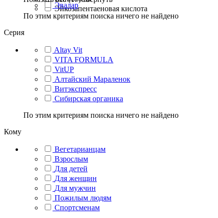
Эвалар
Эйкозапентаеновая кислота
По этим критериям поиска ничего не найдено
Серия
Altay Vit
VITA FORMULA
VitUP
Алтайский Мараленок
Витэкспресс
Сибирская органика
По этим критериям поиска ничего не найдено
Кому
Вегетарианцам
Взрослым
Для детей
Для женщин
Для мужчин
Пожилым людям
Спортсменам