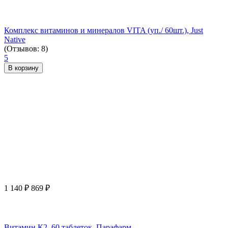
Комплекс витаминов и минералов VITA (уп./ 60шт.), Just
Native
(Отзывов: 8)
5
В корзину
1 140
₽
869
₽
Витамин К2, 60 таблеток, Парафарм