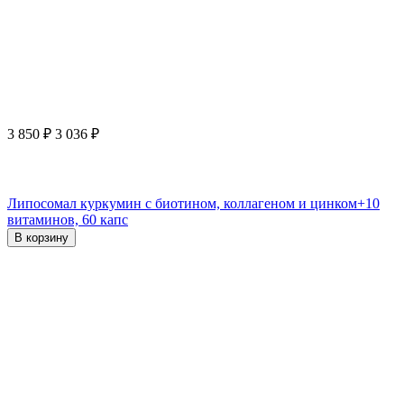
3 850
₽
3 036
₽
Липосомал куркумин с биотином, коллагеном и цинком+10
витаминов, 60 капс
В корзину