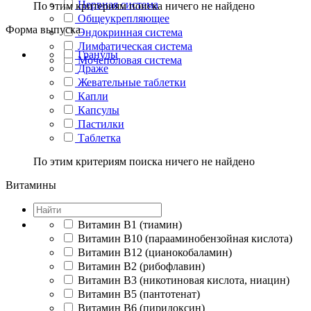
Нервная система
По этим критериям поиска ничего не найдено
Общеукрепляющее
Форма выпуска
Эндокринная система
Лимфатическая система
Гранулы
Мочеполовая система
Драже
Жевательные таблетки
Капли
Капсулы
Пастилки
Таблетка
По этим критериям поиска ничего не найдено
Витамины
Витамин B1 (тиамин)
Витамин B10 (парааминобензойная кислота)
Витамин B12 (цианокобаламин)
Витамин B2 (рибофлавин)
Витамин B3 (никотиновая кислота, ниацин)
Витамин B5 (пантотенат)
Витамин B6 (пиридоксин)