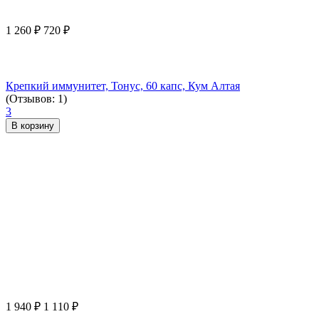
1 260
₽
720
₽
Крепкий иммунитет, Тонус, 60 капс, Кум Алтая
(Отзывов: 1)
3
В корзину
1 940
₽
1 110
₽