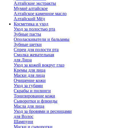
Алтайские экстракты
Мумиё алтайское
Алтайское каменное масло
Алтайский Мёд
Косметика и уход
Уход за полостью рта
Зубные пасты
Ополаскиватели и бальзамы
Зубные щетки
Спреи для полости рта
Смолка жевательная
для Лица
Уход за кожей вокруг глаз
Кремы для лица
Маски для лица
Очищение кожи
Уход за губами
Скрабы и пилинги
Тонизирование кожи
Сыворотки и флюиды
Масла для лица
Уход за бровями и ресницами
для Волос
Шампуни
Маски и сыворотки