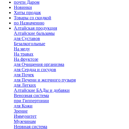
почти Даром
Новинки
Хиты продаж
Товары со скидкой
по Назначению
Алтайская продукция
Алтайские бальзамы
для Суставов
Безалкогольные
На меду
На травах
На фруктозе
для Очищения организма
для Сердца и сосудов
для Почек
для Печени и желчного пузыря
для Легких
Алтайские БАДы и добавки
Венозная система
при Гиппертонии
для Кожи
Зрение
Иммунитет
Мужчинам
Нервная система