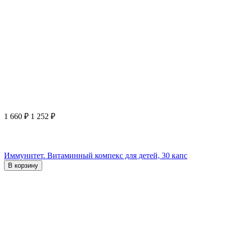
1 660
₽
1 252
₽
Иммунитет. Витаминный компекс для детей, 30 капс
В корзину