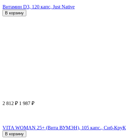
Витамин D3, 120 капс, Just Native
В корзину
2 812
₽
1 987
₽
VITA WOMAN 25+ (Вита ВУМЭН), 105 капс., Сиб-КруК
В корзину