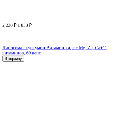
2 230
₽
1 833
₽
Липосомал куркумин Витамин кидс с Mg, Zn, Ca+11
витаминов, 60 капс
В корзину