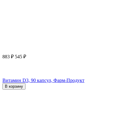
883
₽
545
₽
Витамин D3, 90 капсул, Фарм-Продукт
В корзину