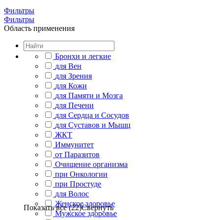
Фильтры
Фильтры
Область применения
Бронхи и легкие
для Вен
для Зрения
для Кожи
для Памяти и Мозга
для Печени
для Сердца и Сосудов
для Суставов и Мышц
ЖКТ
Иммунитет
от Паразитов
Очищение организма
при Онкологии
при Простуде
для Волос
Женское здоровье
Показать все (22)
Свернуть
Мужское здоровье