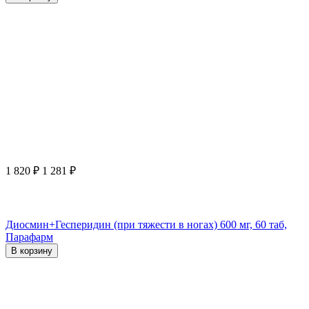
1 820
₽
1 281
₽
Диосмин+Гесперидин (при тяжести в ногах) 600 мг, 60 таб,
Парафарм
В корзину