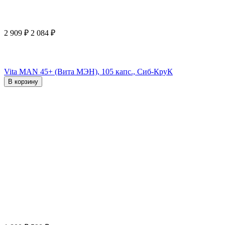
2 909
₽
2 084
₽
Vita MAN 45+ (Вита МЭН), 105 капс., Сиб-КруК
В корзину