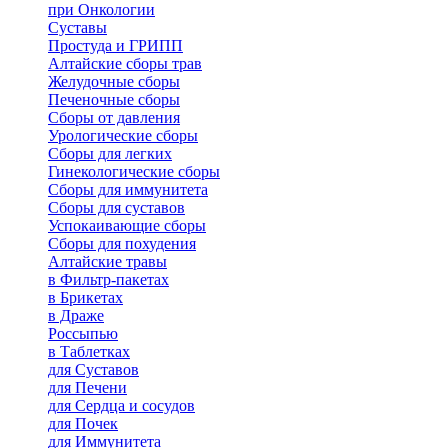
при Онкологии
Суставы
Простуда и ГРИПП
Алтайские сборы трав
Желудочные сборы
Печеночные сборы
Сборы от давления
Урологические сборы
Сборы для легких
Гинекологические сборы
Сборы для иммунитета
Сборы для суставов
Успокаивающие сборы
Сборы для похудения
Алтайские травы
в Фильтр-пакетах
в Брикетах
в Драже
Россыпью
в Таблетках
для Cуставов
для Печени
для Сердца и сосудов
для Почек
для Иммунитета