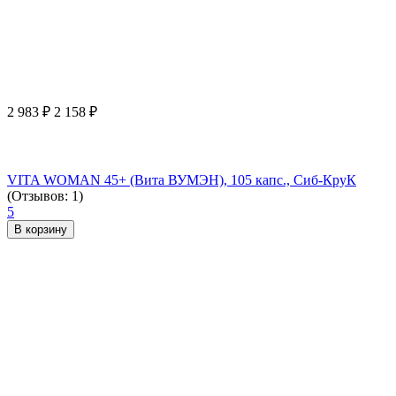
2 983
₽
2 158
₽
VITA WOMAN 45+ (Вита ВУМЭН), 105 капс., Сиб-КруК
(Отзывов: 1)
5
В корзину