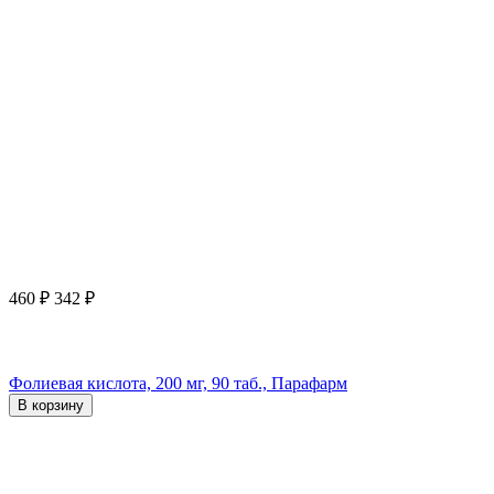
460
₽
342
₽
Фолиевая кислота, 200 мг, 90 таб., Парафарм
В корзину