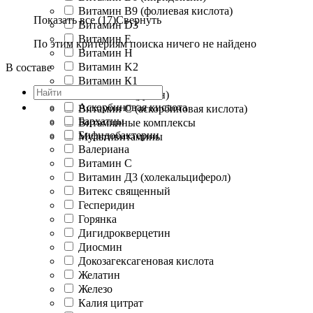
Витамин B9 (фолиевая кислота)
Показать все (17)
Свернуть
Витамин D3
Витамин E
По этим критериям поиска ничего не найдено
Витамин H
Витамин K2
В составе
Витамин К1
Витамин Р (рутин)
Аскорбиновая кислота
Витамин С (аскорбиновая кислота)
Бархатцы
Витаминные комплексы
Бифидобактерии
Мультивитамины
Валериана
Витамин C
Витамин Д3 (холекальциферол)
Витекс священный
Гесперидин
Горянка
Дигидрокверцетин
Диосмин
Докозагексагеновая кислота
Желатин
Железо
Калия цитрат