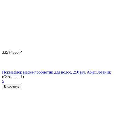
335
₽
305
₽
Нормафлор маска-пробиотик для волос, 250 мл, АбисОрганик
(Отзывов: 1)
5
В корзину