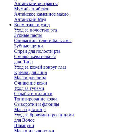
Алтайские экстракты
Мумиё алтайское
Алтайское каменное масло
Алтайский Мёд
Косметика и уход
Уход за полостью рта
Зубные пасты
Ополаскиватели и бальзамы
Зубные щетки
Спреи для полости рта
Смолка жевательная
для Лица
Уход за кожей вокруг глаз
Кремы для лица
Маски для лица
Очищение кожи
Уход за губами
Скрабы и пилинги
Тонизирование кожи
Сыворотки и флюиды
Масла для лица
Уход за бровями и ресницами
для Волос
Шампуни
Маски и сыворотки