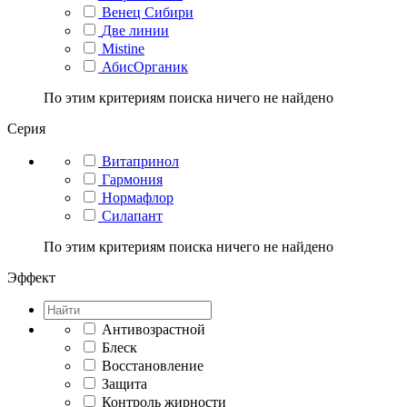
Венец Сибири
Две линии
Mistine
АбисОрганик
По этим критериям поиска ничего не найдено
Серия
Витапринол
Гармония
Нормафлор
Силапант
По этим критериям поиска ничего не найдено
Эффект
Антивозрастной
Блеск
Восстановление
Защита
Контроль жирности