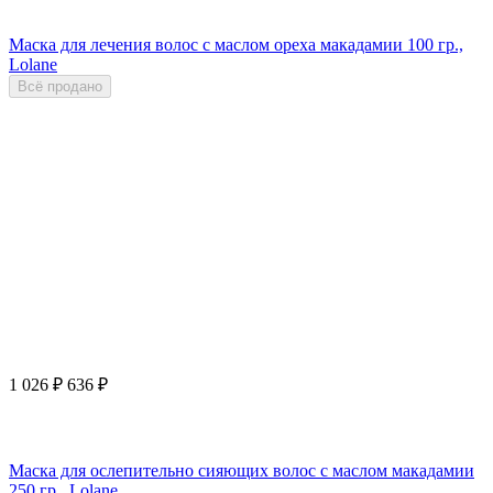
Маска для лечения волос с маслом ореха макадамии 100 гр.,
Lolane
Всё продано
1 026
₽
636
₽
Маска для ослепительно сияющих волос с маслом макадамии
250 гр., Lolane