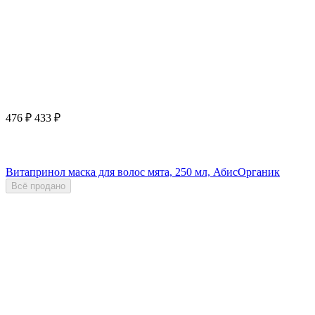
476
₽
433
₽
Витапринол маска для волос мята, 250 мл, АбисОрганик
Всё продано