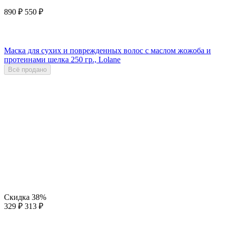
890
₽
550
₽
Маска для сухих и поврежденных волос с маслом жожоба и
протеинами шелка 250 гр., Lolane
Всё продано
Скидка
38%
329
₽
313
₽