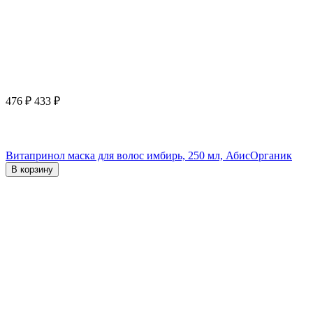
476
₽
433
₽
Витапринол маска для волос имбирь, 250 мл, АбисОрганик
В корзину