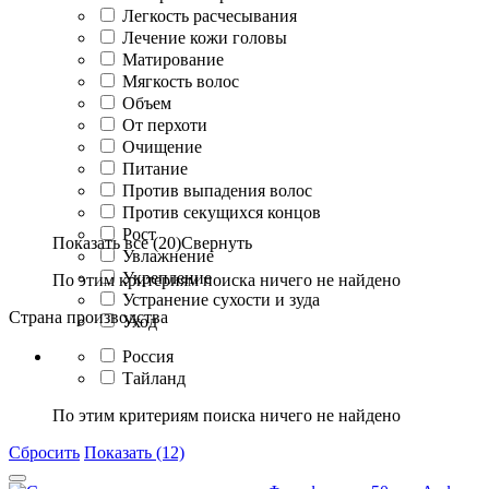
Легкость расчесывания
Лечение кожи головы
Матирование
Мягкость волос
Объем
От перхоти
Очищение
Питание
Против выпадения волос
Против секущихся концов
Рост
Показать все (20)
Свернуть
Увлажнение
Укрепление
По этим критериям поиска ничего не найдено
Устранение сухости и зуда
Страна производства
Уход
Россия
Тайланд
По этим критериям поиска ничего не найдено
Сбросить
Показать (12)