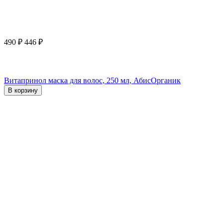
490
₽
446
₽
Витапринол маска для волос, 250 мл, АбисОрганик
В корзину