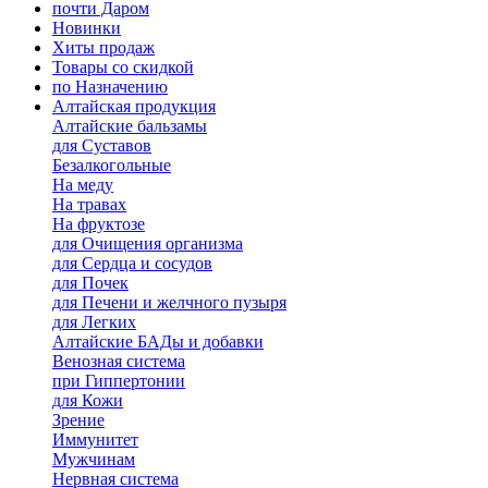
почти Даром
Новинки
Хиты продаж
Товары со скидкой
по Назначению
Алтайская продукция
Алтайские бальзамы
для Суставов
Безалкогольные
На меду
На травах
На фруктозе
для Очищения организма
для Сердца и сосудов
для Почек
для Печени и желчного пузыря
для Легких
Алтайские БАДы и добавки
Венозная система
при Гиппертонии
для Кожи
Зрение
Иммунитет
Мужчинам
Нервная система