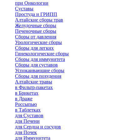
при Онкологии
Суставы
Простуда и ГРИПП
Алтайские сборы трав
Желудочные сборы
Печеночные сборы
Сборы от давления
Урологические сборы
Сборы для легких
Гинекологические сборы
Сборы для иммунитета
Сборы для суставов
Успокаивающие сборы
Сборы для похудения
Алтайские травы
в Фильтр-пакетах
в Брикетах
в Драже
Россыпью
в Таблетках
для Cуставов
для Печени
для Сердца и сосудов
для Почек
для Иммунитета