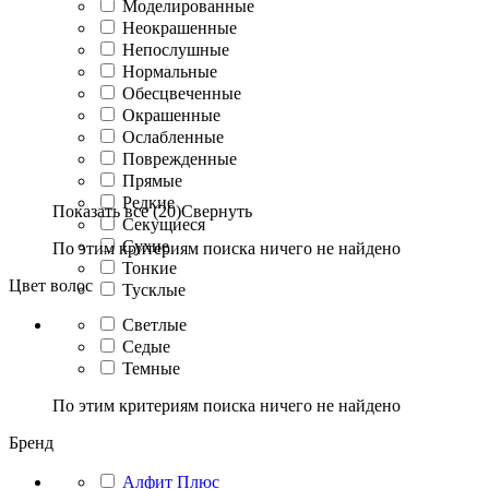
Моделированные
Неокрашенные
Непослушные
Нормальные
Обесцвеченные
Окрашенные
Ослабленные
Поврежденные
Прямые
Редкие
Показать все (20)
Свернуть
Секущиеся
Сухие
По этим критериям поиска ничего не найдено
Тонкие
Цвет волос
Тусклые
Светлые
Седые
Темные
По этим критериям поиска ничего не найдено
Бренд
Алфит Плюс