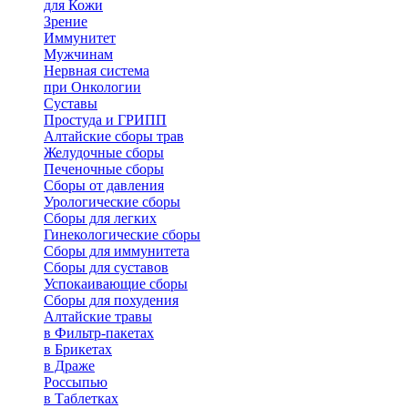
для Кожи
Зрение
Иммунитет
Мужчинам
Нервная система
при Онкологии
Суставы
Простуда и ГРИПП
Алтайские сборы трав
Желудочные сборы
Печеночные сборы
Сборы от давления
Урологические сборы
Сборы для легких
Гинекологические сборы
Сборы для иммунитета
Сборы для суставов
Успокаивающие сборы
Сборы для похудения
Алтайские травы
в Фильтр-пакетах
в Брикетах
в Драже
Россыпью
в Таблетках