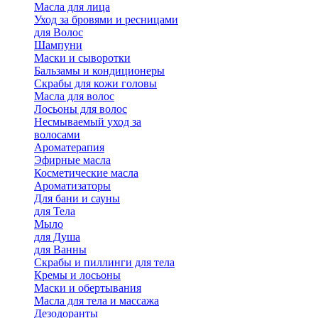
Масла для лица
Уход за бровями и ресницами
для Волос
Шампуни
Маски и сыворотки
Бальзамы и кондиционеры
Скрабы для кожи головы
Масла для волос
Лосьоны для волос
Несмываемый уход за
волосами
Ароматерапия
Эфирные масла
Косметические масла
Ароматизаторы
Для бани и сауны
для Тела
Мыло
для Душа
для Ванны
Скрабы и пиллинги для тела
Кремы и лосьоны
Маски и обертывания
Масла для тела и массажа
Дезодоранты