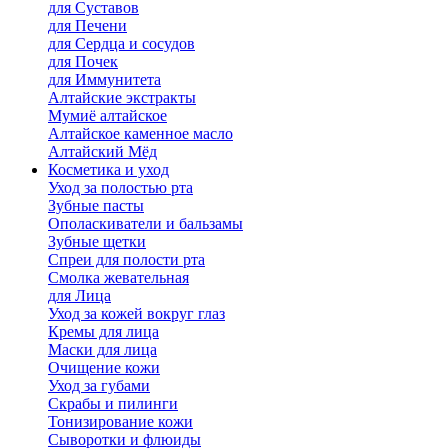
для Cуставов
для Печени
для Сердца и сосудов
для Почек
для Иммунитета
Алтайские экстракты
Мумиё алтайское
Алтайское каменное масло
Алтайский Мёд
Косметика и уход
Уход за полостью рта
Зубные пасты
Ополаскиватели и бальзамы
Зубные щетки
Спреи для полости рта
Смолка жевательная
для Лица
Уход за кожей вокруг глаз
Кремы для лица
Маски для лица
Очищение кожи
Уход за губами
Скрабы и пилинги
Тонизирование кожи
Сыворотки и флюиды