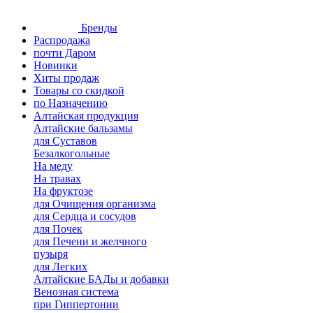
Бренды
Распродажа
почти Даром
Новинки
Хиты продаж
Товары со скидкой
по Назначению
Алтайская продукция
Алтайские бальзамы
для Суставов
Безалкогольные
На меду
На травах
На фруктозе
для Очищения организма
для Сердца и сосудов
для Почек
для Печени и желчного
пузыря
для Легких
Алтайские БАДы и добавки
Венозная система
при Гиппертонии