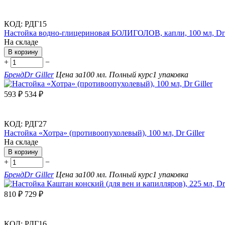
КОД:
РДГ15
Настойка водно-глицериновая БОЛИГОЛОВ, капли, 100 мл, Dr 
На складе
В корзину
+
−
Бренд
Dr Giller
Цена за
100 мл.
Полный курс
1 упаковка
593
₽
534
₽
КОД:
РДГ27
Настойка «Хотра» (противоопухолевый), 100 мл, Dr Giller
На складе
В корзину
+
−
Бренд
Dr Giller
Цена за
100 мл.
Полный курс
1 упаковка
810
₽
729
₽
КОД:
РДГ16