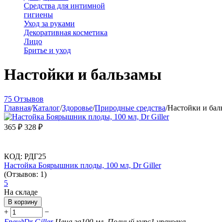
Средства для интимной
гигиены
Уход за руками
Декоративная косметика
Лицо
Бритье и уход
Настойки и бальзамы
75 Отзывов
Главная
/
Каталог
/
Здоровье
/
Природные средства
/
Настойки и бал
365
₽
328
₽
КОД:
РДГ25
Настойка Боярышник плоды, 100 мл, Dr Giller
(Отзывов: 1)
5
На складе
В корзину
+
−
Бренд
Dr Giller
Цена за
100 мл.
Полный курс
1 упаковка