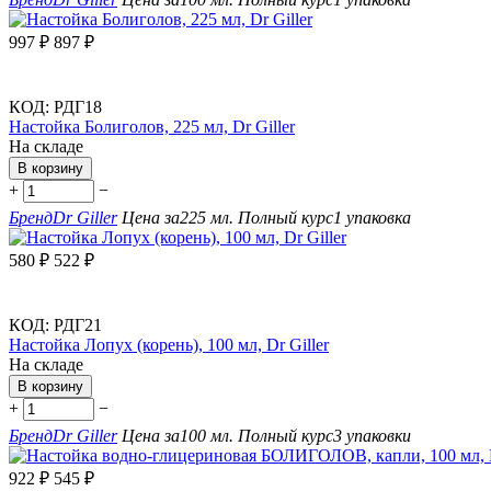
997
₽
897
₽
КОД:
РДГ18
Настойка Болиголов, 225 мл, Dr Giller
На складе
В корзину
+
−
Бренд
Dr Giller
Цена за
225 мл.
Полный курс
1 упаковка
580
₽
522
₽
КОД:
РДГ21
Настойка Лопух (корень), 100 мл, Dr Giller
На складе
В корзину
+
−
Бренд
Dr Giller
Цена за
100 мл.
Полный курс
3 упаковки
922
₽
545
₽