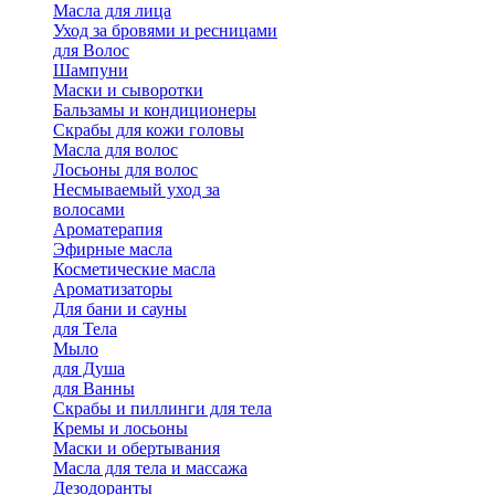
Масла для лица
Уход за бровями и ресницами
для Волос
Шампуни
Маски и сыворотки
Бальзамы и кондиционеры
Скрабы для кожи головы
Масла для волос
Лосьоны для волос
Несмываемый уход за
волосами
Ароматерапия
Эфирные масла
Косметические масла
Ароматизаторы
Для бани и сауны
для Тела
Мыло
для Душа
для Ванны
Скрабы и пиллинги для тела
Кремы и лосьоны
Маски и обертывания
Масла для тела и массажа
Дезодоранты