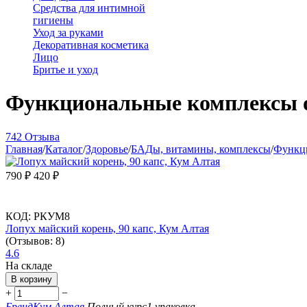
Средства для интимной
гигиены
Уход за руками
Декоративная косметика
Лицо
Бритье и уход
Функциональные комплексы 
742 Отзыва
Главная
/
Каталог
/
Здоровье
/
БАДы, витамины, комплексы
/
Функц
790
₽
420
₽
КОД:
РКУМ8
Лопух майский корень, 90 капс, Кум Алтая
(Отзывов: 8)
4.6
На складе
В корзину
+
−
Бренд
Кум Алтая
Полный курс
1 упаковка