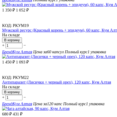
1 350
₽
1 052
₽
КОД:
РКУМ19
Мужской ресурс (Красный корень + эпидеум), 60 капс, Кум Алт
На складе
В корзину
+
−
Бренд
Кум Алтая
Цена за
60 капсул
Полный курс
1 упаковка
1 450
₽
1 093
₽
КОД:
РКУМ22
Антипаразит (Лисички + черный орех), 120 капс, Кум Алтая
На складе
В корзину
+
−
Бренд
Кум Алтая
Цена за
120 капс
Полный курс
1 упаковка
680
₽
431
₽