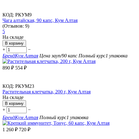
КОД:
РКУМ9
Чага алтайская, 90 капс, Кум Алтая
(Отзывов: 9)
5
На складе
В корзину
+
−
Бренд
Кум Алтая
Цена за
уп/90 капс
Полный курс
1 упаковка
890
₽
554
₽
КОД:
РКУМ23
Растительная клетчатка, 200 г, Кум Алтая
На складе
В корзину
+
−
Бренд
Кум Алтая
Полный курс
1 упаковка
1 260
₽
720
₽