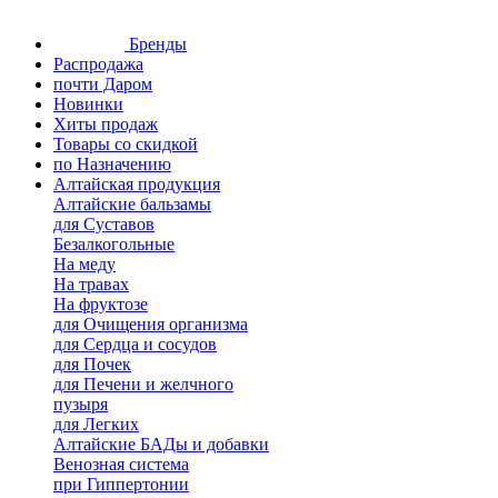
Бренды
Распродажа
почти Даром
Новинки
Хиты продаж
Товары со скидкой
по Назначению
Алтайская продукция
Алтайские бальзамы
для Суставов
Безалкогольные
На меду
На травах
На фруктозе
для Очищения организма
для Сердца и сосудов
для Почек
для Печени и желчного
пузыря
для Легких
Алтайские БАДы и добавки
Венозная система
при Гиппертонии