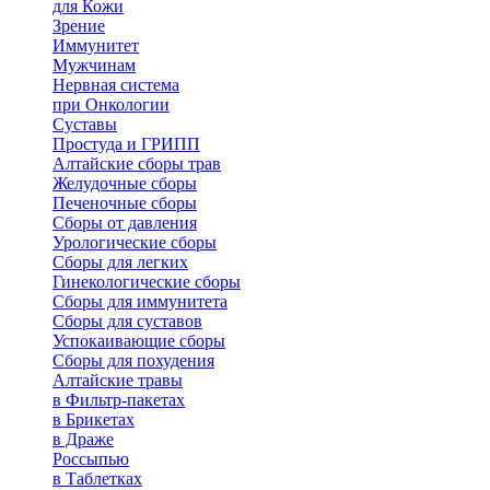
для Кожи
Зрение
Иммунитет
Мужчинам
Нервная система
при Онкологии
Суставы
Простуда и ГРИПП
Алтайские сборы трав
Желудочные сборы
Печеночные сборы
Сборы от давления
Урологические сборы
Сборы для легких
Гинекологические сборы
Сборы для иммунитета
Сборы для суставов
Успокаивающие сборы
Сборы для похудения
Алтайские травы
в Фильтр-пакетах
в Брикетах
в Драже
Россыпью
в Таблетках