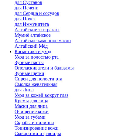
для Cуставов
для Печени
для Сердца и сосудов
для Почек
для Иммунитета
Алтайские экстракты
Мумиё алтайское
Алтайское каменное масло
Алтайский Мёд
Косметика и уход
Уход за полостью рта
Зубные пасты
Ополаскиватели и бальзамы
Зубные щетки
Спреи для полости рта
Смолка жевательная
для Лица
Уход за кожей вокруг глаз
Кремы для лица
Маски для лица
Очищение кожи
Уход за губами
Скрабы и пилинги
Тонизирование кожи
Сыворотки и флюиды