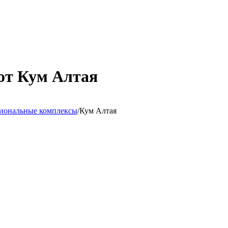
от Кум Алтая
иональные комплексы
/
Кум Алтая