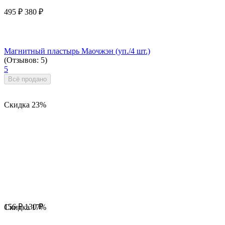
495
₽
380
₽
Магнитный пластырь Маочжэн (уп./4 шт.)
(Отзывов: 5)
5
Всё продано
Скидка
23%
156
₽
130
₽
Скидка
17%