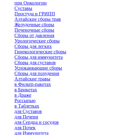
при Онкологии
Суставы
Простуда и ГРИПП
Алтайские сборы трав
Желудочные сборы
Печеночные сборы
Сборы от давления
Урологические сборы
Сборы для легких
Гинекологические сборы
Сборы для иммунитета
Сборы для суставов
Успокаивающие сборы
Сборы для похудения
Алтайские травы
в Фильтр-пакетах
в Брикетах
в Драже
Россыпью
в Таблетках
для Cуставов
для Печени
для Сердца и сосудов
для Почек
для Иммунитета