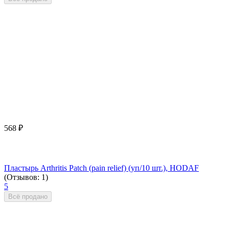
568
₽
Пластырь Arthritis Patch (pain relief) (уп/10 шт.), HODAF
(Отзывов: 1)
5
Всё продано