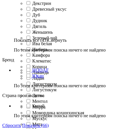
Декстрин
Древесный уксус
Дуб
Дудник
Дягиль
Женьшень
Зеленый чай
Показать все (43)
Свернуть
Ива белая
Имбирь
По этим критериям поиска ничего не найдено
Камфора
Бренд
Клематис
Корица
HODAF
Лаванда
Юкан
Ладан
Лигистикум
По этим критериям поиска ничего не найдено
Лигустикум
Страна производства
Лотос
Ментол
Китай
Мирра
Момордика кохинхинская
По этим критериям поиска ничего не найдено
Мускус
Мята
Сбросить
Показать (66)