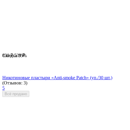
830
₽
539
₽
Скидка
35%
Никотиновые пластыри «Anti-smoke Patch» (уп./30 шт.)
(Отзывов: 3)
5
Всё продано