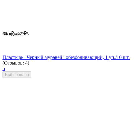
345
₽
265
₽
Скидка
23%
Пластырь "Черный муравей" обезболивающий, 1 уп./10 шт.
(Отзывов: 4)
5
Всё продано