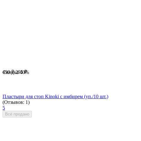
490
₽
295
₽
Скидка
40%
Пластыри для стоп Kinoki с имбирем (уп./10 шт.)
(Отзывов: 1)
5
Всё продано