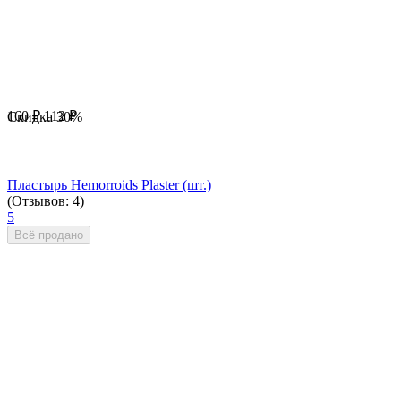
160
₽
112
₽
Скидка
30%
Пластырь Hemorroids Plaster (шт.)
(Отзывов: 4)
5
Всё продано