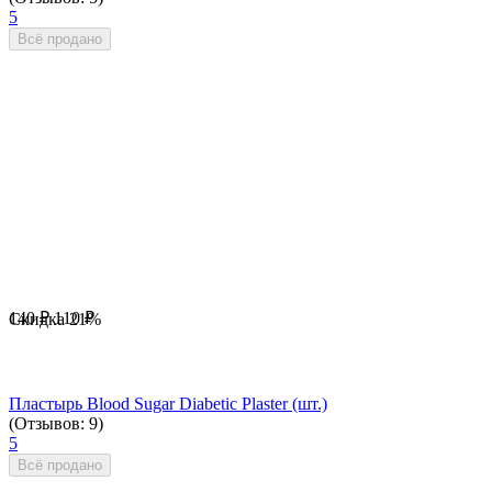
5
Всё продано
140
₽
110
₽
Скидка
21%
Пластырь Blood Sugar Diabetic Plaster (шт.)
(Отзывов: 9)
5
Всё продано