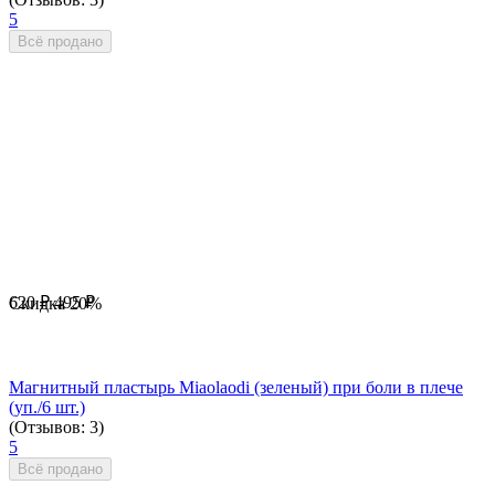
5
Всё продано
620
₽
495
₽
Скидка
20%
Магнитный пластырь Miaolaodi (зеленый) при боли в плече
(уп./6 шт.)
(Отзывов: 3)
5
Всё продано