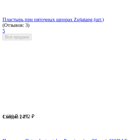
Пластырь при пяточных шпорах Zujiatang (шт.)
(Отзывов: 3)
5
Всё продано
1 680
₽
1 272
₽
Скидка
24%