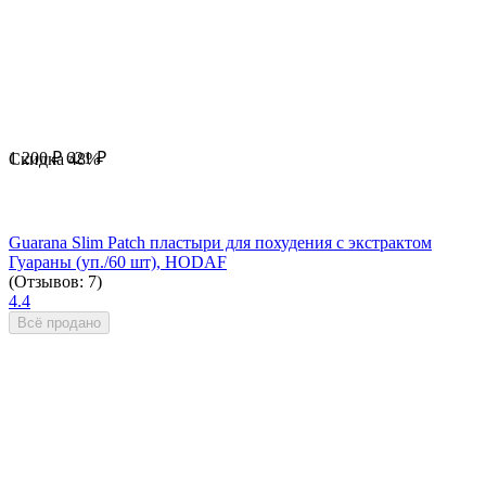
1 200
₽
621
₽
Скидка
48%
Guarana Slim Patch пластыри для похудения с экстрактом
Гуараны (уп./60 шт), HODAF
(Отзывов: 7)
4.4
Всё продано