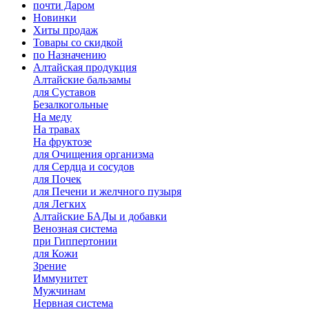
почти Даром
Новинки
Хиты продаж
Товары со скидкой
по Назначению
Алтайская продукция
Алтайские бальзамы
для Суставов
Безалкогольные
На меду
На травах
На фруктозе
для Очищения организма
для Сердца и сосудов
для Почек
для Печени и желчного пузыря
для Легких
Алтайские БАДы и добавки
Венозная система
при Гиппертонии
для Кожи
Зрение
Иммунитет
Мужчинам
Нервная система