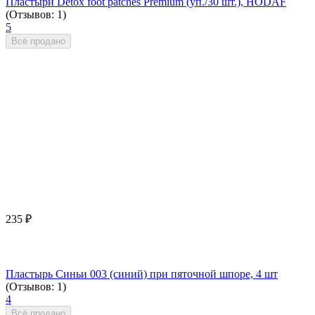
Пластыри Detox foot patches Premium (уп./30 шт.), HODAF
(Отзывов: 1)
5
Всё продано
235
₽
Пластырь Синьи 003 (синий) при пяточной шпоре, 4 шт
(Отзывов: 1)
4
Всё продано