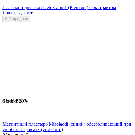
Пластыри для стоп Detox 2 in 1 (Premium) с экстрактом
Лаванды, 2 шт
Всё продано
620
₽
495
₽
Скидка
20%
Магнитный пластырь Miaolaodi (синий) обезболивающий при
ушибах и травмах (уп./ 6 шт.)
(Отзывов: 3)