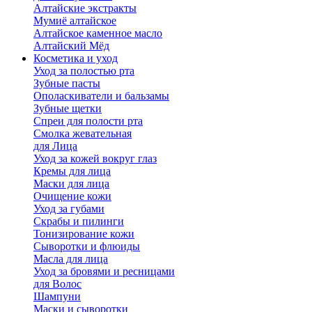
Алтайские экстракты
Мумиё алтайское
Алтайское каменное масло
Алтайский Мёд
Косметика и уход
Уход за полостью рта
Зубные пасты
Ополаскиватели и бальзамы
Зубные щетки
Спреи для полости рта
Смолка жевательная
для Лица
Уход за кожей вокруг глаз
Кремы для лица
Маски для лица
Очищение кожи
Уход за губами
Скрабы и пилинги
Тонизирование кожи
Сыворотки и флюиды
Масла для лица
Уход за бровями и ресницами
для Волос
Шампуни
Маски и сыворотки