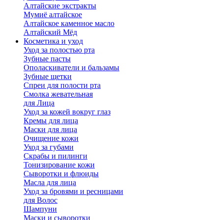
Алтайские экстракты
Мумиё алтайское
Алтайское каменное масло
Алтайский Мёд
Косметика и уход
Уход за полостью рта
Зубные пасты
Ополаскиватели и бальзамы
Зубные щетки
Спреи для полости рта
Смолка жевательная
для Лица
Уход за кожей вокруг глаз
Кремы для лица
Маски для лица
Очищение кожи
Уход за губами
Скрабы и пилинги
Тонизирование кожи
Сыворотки и флюиды
Масла для лица
Уход за бровями и ресницами
для Волос
Шампуни
Маски и сыворотки