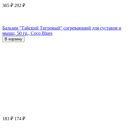
365
₽
292
₽
Бальзам "Тайский Тигровый" согревающий для суставов и
мышц, 50 гр., Coco Blues
В корзину
183
₽
174
₽