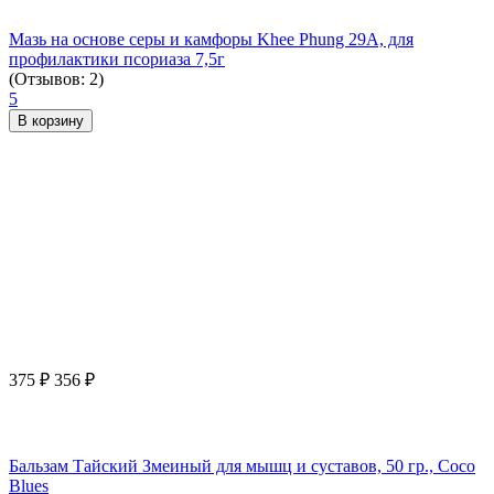
Мазь на основе серы и камфоры Khee Phung 29A, для
профилактики псориаза 7,5г
(Отзывов: 2)
5
В корзину
375
₽
356
₽
Бальзам Тайский Змеиный для мышц и суставов, 50 гр., Coco
Blues