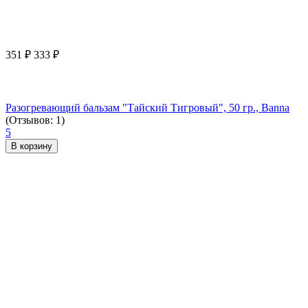
351
₽
333
₽
Разогревающий бальзам "Тайский Тигровый", 50 гр., Banna
(Отзывов: 1)
5
В корзину