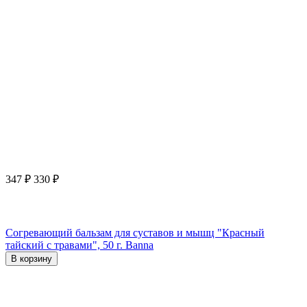
347
₽
330
₽
Согревающий бальзам для суставов и мышц "Красный
тайский с травами", 50 г. Banna
В корзину