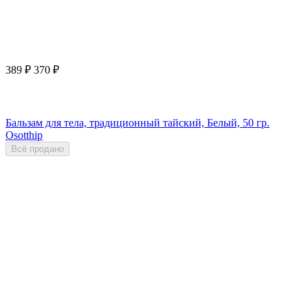
389
₽
370
₽
Бальзам для тела, традиционный тайский, Белый, 50 гр.
Osotthip
Всё продано