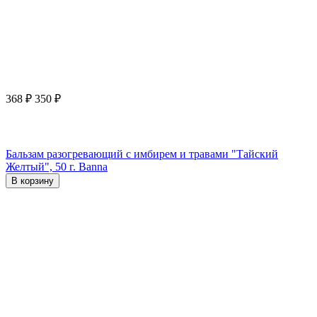
368
₽
350
₽
Бальзам разогревающий с имбирем и травами "Тайский
Желтый", 50 г. Banna
В корзину