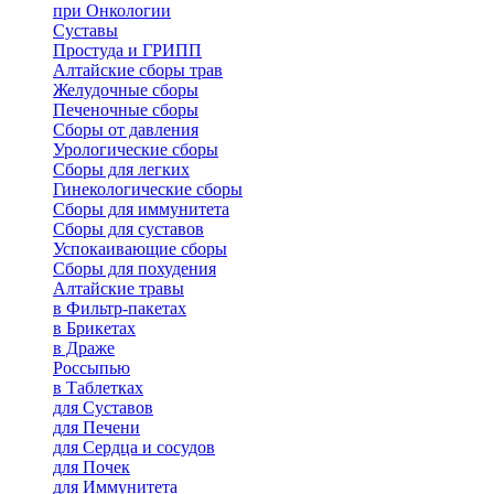
при Онкологии
Суставы
Простуда и ГРИПП
Алтайские сборы трав
Желудочные сборы
Печеночные сборы
Сборы от давления
Урологические сборы
Сборы для легких
Гинекологические сборы
Сборы для иммунитета
Сборы для суставов
Успокаивающие сборы
Сборы для похудения
Алтайские травы
в Фильтр-пакетах
в Брикетах
в Драже
Россыпью
в Таблетках
для Cуставов
для Печени
для Сердца и сосудов
для Почек
для Иммунитета