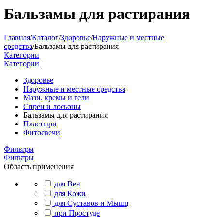
Бальзамы для растирания
Главная
/
Каталог
/
Здоровье
/
Наружные и местные
средства
/
Бальзамы для растирания
Категории
Категории
Здоровье
Наружные и местные средства
Мази, кремы и гели
Спреи и лосьоны
Бальзамы для растирания
Пластыри
Фитосвечи
Фильтры
Фильтры
Область применения
для Вен
для Кожи
для Суставов и Мышц
при Простуде