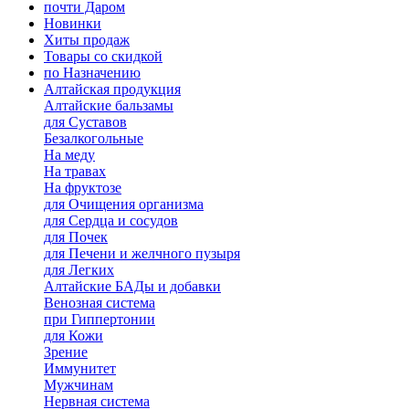
почти Даром
Новинки
Хиты продаж
Товары со скидкой
по Назначению
Алтайская продукция
Алтайские бальзамы
для Суставов
Безалкогольные
На меду
На травах
На фруктозе
для Очищения организма
для Сердца и сосудов
для Почек
для Печени и желчного пузыря
для Легких
Алтайские БАДы и добавки
Венозная система
при Гиппертонии
для Кожи
Зрение
Иммунитет
Мужчинам
Нервная система