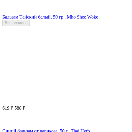
Бальзам Тайский белый, 50 гр., Mho Shee Woke
Всё продано
619
₽
588
₽
Синий бальзам от варикоза, 50 г., Thai Herb