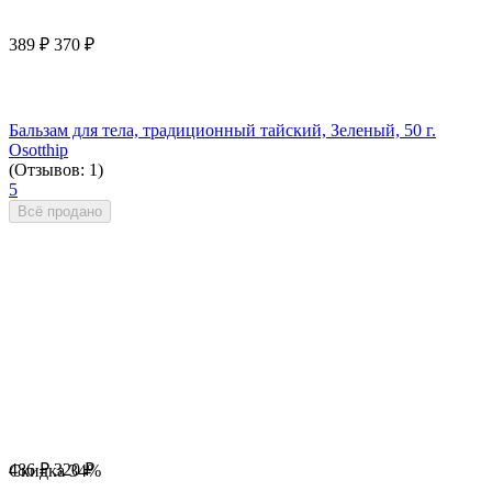
389
₽
370
₽
Бальзам для тела, традиционный тайский, Зеленый, 50 г.
Osotthip
(Отзывов: 1)
5
Всё продано
486
₽
320
₽
Скидка
34%