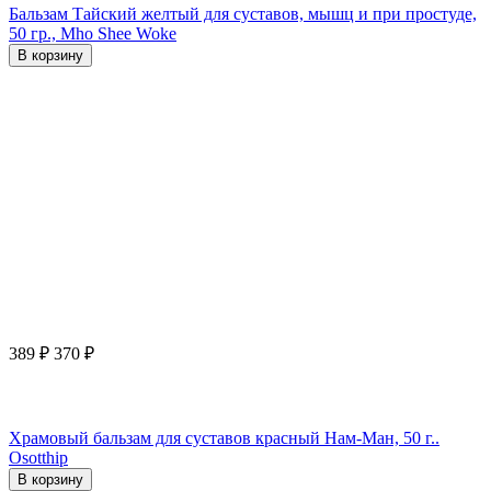
Бальзам Тайский желтый для суставов, мышц и при простуде,
50 гр., Mho Shee Woke
В корзину
389
₽
370
₽
Храмовый бальзам для суставов красный Нам-Ман, 50 г..
Osotthip
В корзину