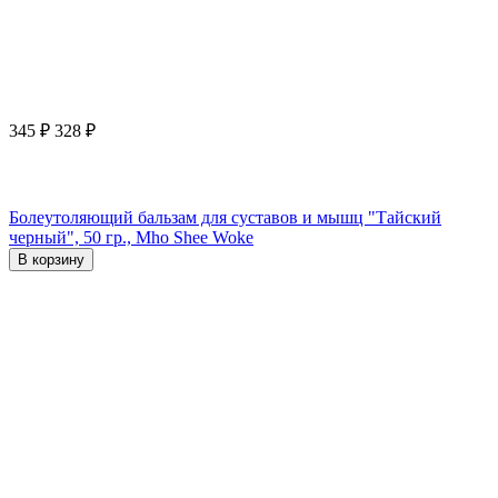
345
₽
328
₽
Болеутоляющий бальзам для суставов и мышц "Тайский
черный", 50 гр., Mho Shee Woke
В корзину