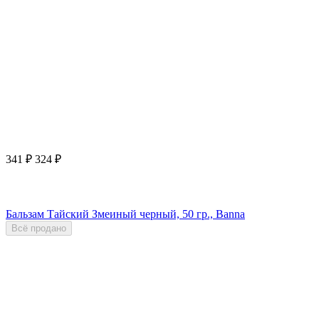
341
₽
324
₽
Бальзам Тайский Змеиный черный, 50 гр., Banna
Всё продано