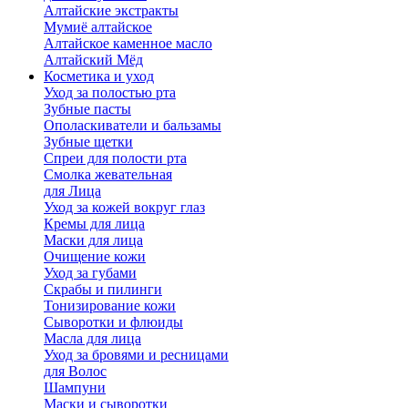
Алтайские экстракты
Мумиё алтайское
Алтайское каменное масло
Алтайский Мёд
Косметика и уход
Уход за полостью рта
Зубные пасты
Ополаскиватели и бальзамы
Зубные щетки
Спреи для полости рта
Смолка жевательная
для Лица
Уход за кожей вокруг глаз
Кремы для лица
Маски для лица
Очищение кожи
Уход за губами
Скрабы и пилинги
Тонизирование кожи
Сыворотки и флюиды
Масла для лица
Уход за бровями и ресницами
для Волос
Шампуни
Маски и сыворотки