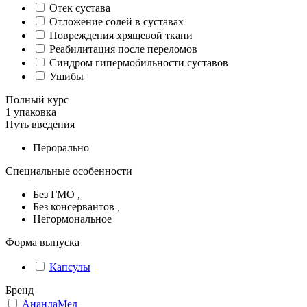
Отек сустава
Отложение солей в суставах
Повреждения хрящевой ткани
Реабилитация после переломов
Синдром гипермобильности суставов
Ушибы
Полный курс
1 упаковка
Путь введения
Перорально
Специальные особенности
Без ГМО
,
Без консервантов
,
Негормональное
Форма выпуска
Капсулы
Бренд
АнандаМед