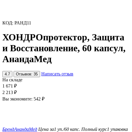
КОД:
РАНД11
ХОНДРОпротектор, Защита
и Восстановление, 60 капсул,
АнандаМед
Написать отзыв
4.7
Отзывов: 35
На складе
1 671
₽
2 213
₽
Вы экономите:
542
₽
Бренд
АнандаМед
Цена за
1 уп./60 капс.
Полный курс
1 упаковка