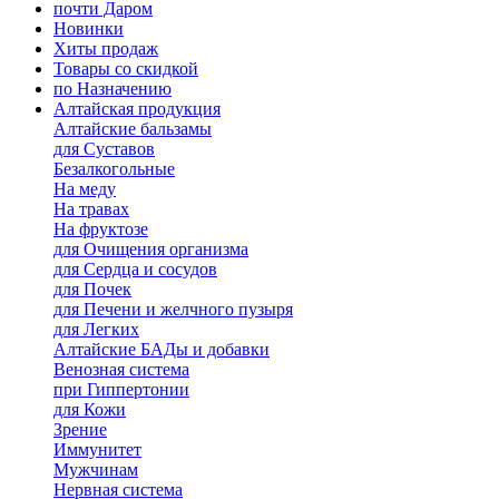
почти Даром
Новинки
Хиты продаж
Товары со скидкой
по Назначению
Алтайская продукция
Алтайские бальзамы
для Суставов
Безалкогольные
На меду
На травах
На фруктозе
для Очищения организма
для Сердца и сосудов
для Почек
для Печени и желчного пузыря
для Легких
Алтайские БАДы и добавки
Венозная система
при Гиппертонии
для Кожи
Зрение
Иммунитет
Мужчинам
Нервная система