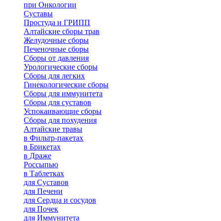
при Онкологии
Суставы
Простуда и ГРИПП
Алтайские сборы трав
Желудочные сборы
Печеночные сборы
Сборы от давления
Урологические сборы
Сборы для легких
Гинекологические сборы
Сборы для иммунитета
Сборы для суставов
Успокаивающие сборы
Сборы для похудения
Алтайские травы
в Фильтр-пакетах
в Брикетах
в Драже
Россыпью
в Таблетках
для Cуставов
для Печени
для Сердца и сосудов
для Почек
для Иммунитета