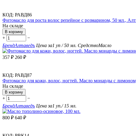
КОД:
РАВД86
Фитомасло для роста волос репейное с розмарином, 50 мл., Ал
На складе
В корзину
+
−
Бренд
Алтаведъ
Цена за
1 уп / 50 мл.
Средство
Масло
357
₽
260
₽
КОД:
РАВД87
Фитомасло для кожи, волос, ногтей. Масло монарды с лимоном,
На складе
В корзину
+
−
Бренд
Алтаведъ
Цена за
1 уп./ 15 мл.
800
₽
640
₽
КОД:
РВК14