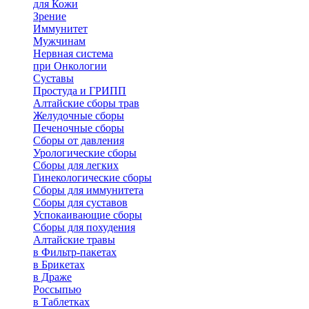
для Кожи
Зрение
Иммунитет
Мужчинам
Нервная система
при Онкологии
Суставы
Простуда и ГРИПП
Алтайские сборы трав
Желудочные сборы
Печеночные сборы
Сборы от давления
Урологические сборы
Сборы для легких
Гинекологические сборы
Сборы для иммунитета
Сборы для суставов
Успокаивающие сборы
Сборы для похудения
Алтайские травы
в Фильтр-пакетах
в Брикетах
в Драже
Россыпью
в Таблетках