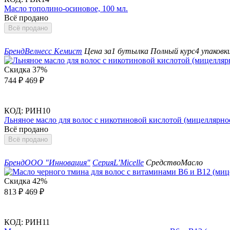
Масло тополино-осиновое, 100 мл.
Всё продано
Всё продано
Бренд
Велнесс Кемист
Цена за
1 бутылка
Полный курс
4 упаковк
Скидка
37%
744
₽
469
₽
КОД:
РИН10
Льняное масло для волос с никотиновой кислотой (мицеллярное
Всё продано
Всё продано
Бренд
ООО "Инновация"
Серия
L’Micelle
Средство
Масло
Скидка
42%
813
₽
469
₽
КОД:
РИН11