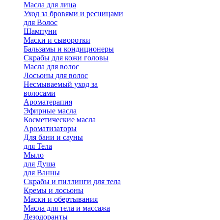
Масла для лица
Уход за бровями и ресницами
для Волос
Шампуни
Маски и сыворотки
Бальзамы и кондиционеры
Скрабы для кожи головы
Масла для волос
Лосьоны для волос
Несмываемый уход за
волосами
Ароматерапия
Эфирные масла
Косметические масла
Ароматизаторы
Для бани и сауны
для Тела
Мыло
для Душа
для Ванны
Скрабы и пиллинги для тела
Кремы и лосьоны
Маски и обертывания
Масла для тела и массажа
Дезодоранты