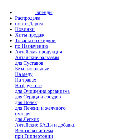
Бренды
Распродажа
почти Даром
Новинки
Хиты продаж
Товары со скидкой
по Назначению
Алтайская продукция
Алтайские бальзамы
для Суставов
Безалкогольные
На меду
На травах
На фруктозе
для Очищения организма
для Сердца и сосудов
для Почек
для Печени и желчного
пузыря
для Легких
Алтайские БАДы и добавки
Венозная система
при Гиппертонии