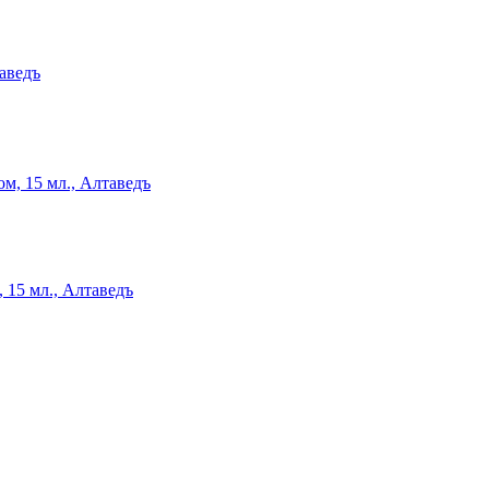
таведъ
 15 мл., Алтаведъ