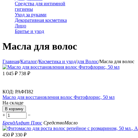
Средства для интимной
гигиены
Уход за руками
Декоративная косметика
Лицо
Бритье и уход
Масла для волос
Главная
/
Каталог
/
Косметика и уход
/
для Волос
/
Масла для волос
1 045
₽
738
₽
КОД:
РАФП82
Масло для восстановления волос Фитофлорис, 50 мл
На складе
В корзину
+
−
Бренд
Алфит Плюс
Средство
Масло
450
₽
330
₽