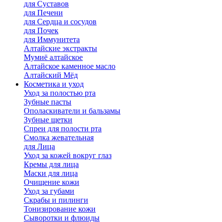
для Cуставов
для Печени
для Сердца и сосудов
для Почек
для Иммунитета
Алтайские экстракты
Мумиё алтайское
Алтайское каменное масло
Алтайский Мёд
Косметика и уход
Уход за полостью рта
Зубные пасты
Ополаскиватели и бальзамы
Зубные щетки
Спреи для полости рта
Смолка жевательная
для Лица
Уход за кожей вокруг глаз
Кремы для лица
Маски для лица
Очищение кожи
Уход за губами
Скрабы и пилинги
Тонизирование кожи
Сыворотки и флюиды