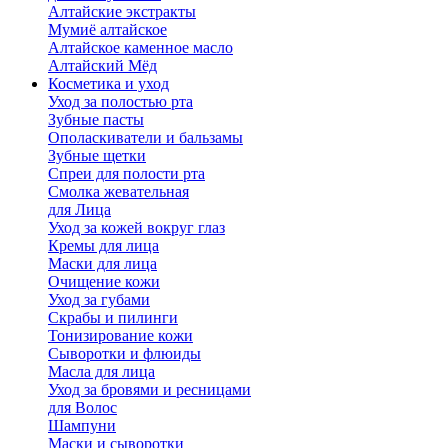
Алтайские экстракты
Мумиё алтайское
Алтайское каменное масло
Алтайский Мёд
Косметика и уход
Уход за полостью рта
Зубные пасты
Ополаскиватели и бальзамы
Зубные щетки
Спреи для полости рта
Смолка жевательная
для Лица
Уход за кожей вокруг глаз
Кремы для лица
Маски для лица
Очищение кожи
Уход за губами
Скрабы и пилинги
Тонизирование кожи
Сыворотки и флюиды
Масла для лица
Уход за бровями и ресницами
для Волос
Шампуни
Маски и сыворотки