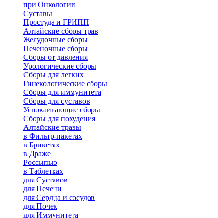
при Онкологии
Суставы
Простуда и ГРИПП
Алтайские сборы трав
Желудочные сборы
Печеночные сборы
Сборы от давления
Урологические сборы
Сборы для легких
Гинекологические сборы
Сборы для иммунитета
Сборы для суставов
Успокаивающие сборы
Сборы для похудения
Алтайские травы
в Фильтр-пакетах
в Брикетах
в Драже
Россыпью
в Таблетках
для Cуставов
для Печени
для Сердца и сосудов
для Почек
для Иммунитета