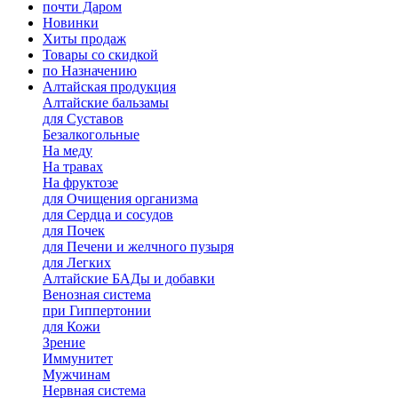
почти Даром
Новинки
Хиты продаж
Товары со скидкой
по Назначению
Алтайская продукция
Алтайские бальзамы
для Суставов
Безалкогольные
На меду
На травах
На фруктозе
для Очищения организма
для Сердца и сосудов
для Почек
для Печени и желчного пузыря
для Легких
Алтайские БАДы и добавки
Венозная система
при Гиппертонии
для Кожи
Зрение
Иммунитет
Мужчинам
Нервная система