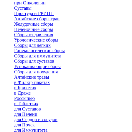
при Онкологии
Суставы
Простуда и ГРИПП
Алтайские сборы трав
Желудочные сборы
Печеночные сборы
Сборы от давления
Урологические сборы
Сборы для легких
Гинекологические сборы
Сборы для иммунитета
Сборы для суставов
Успокаивающие сборы
Сборы для похудения
Алтайские травы
в Фильтр-пакетах
в Брикетах
в Драже
Россыпью
в Таблетках
для Cуставов
для Печени
для Сердца и сосудов
для Почек
для Иммунитета