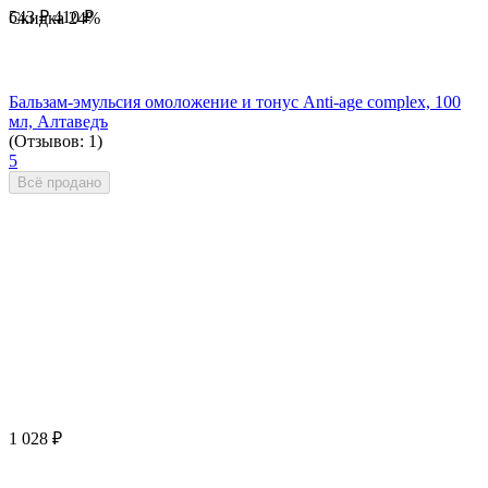
543
₽
410
₽
Скидка
24%
Бальзам-эмульсия омоложение и тонус Anti-age complex, 100
мл, Алтаведъ
(Отзывов: 1)
5
Всё продано
1 028
₽