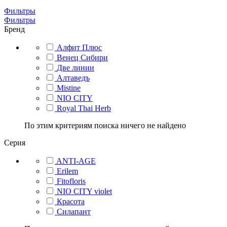
Фильтры
Фильтры
Бренд
Алфит Плюс
Венец Сибири
Две линии
Алтаведъ
Mistine
NIO CITY
Royal Thai Herb
По этим критериям поиска ничего не найдено
Серия
ANTI-AGE
Erilem
Fitofloris
NIO CITY violet
Красота
Силапант