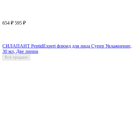
654
₽
595
₽
СИЛАПАНТ PeptidExpert флюид для лица Супер Увлажнение,
30 мл, Две линии
Всё продано