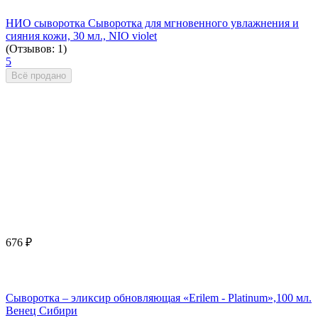
НИО сыворотка Сыворотка для мгновенного увлажнения и
сияния кожи, 30 мл., NIO violet
(Отзывов: 1)
5
Всё продано
676
₽
Сыворотка – эликсир обновляющая «Erilem - Platinum»,100 мл.
Венец Сибири