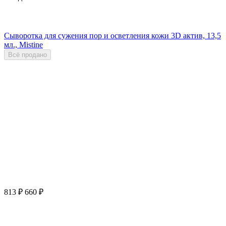
Сыворотка для сужения пор и осветления кожи 3D актив, 13,5
мл., Mistine
Всё продано
813
₽
660
₽