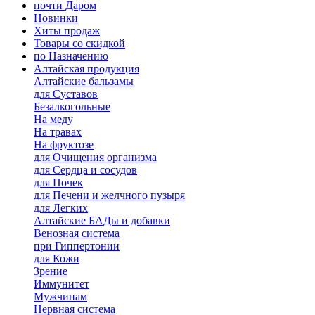
почти Даром
Новинки
Хиты продаж
Товары со скидкой
по Назначению
Алтайская продукция
Алтайские бальзамы
для Суставов
Безалкогольные
На меду
На травах
На фруктозе
для Очищения организма
для Сердца и сосудов
для Почек
для Печени и желчного пузыря
для Легких
Алтайские БАДы и добавки
Венозная система
при Гиппертонии
для Кожи
Зрение
Иммунитет
Мужчинам
Нервная система