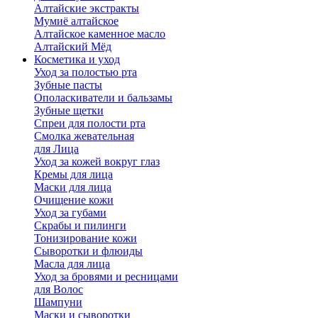
Алтайские экстракты
Мумиё алтайское
Алтайское каменное масло
Алтайский Мёд
Косметика и уход
Уход за полостью рта
Зубные пасты
Ополаскиватели и бальзамы
Зубные щетки
Спреи для полости рта
Смолка жевательная
для Лица
Уход за кожей вокруг глаз
Кремы для лица
Маски для лица
Очищение кожи
Уход за губами
Скрабы и пилинги
Тонизирование кожи
Сыворотки и флюиды
Масла для лица
Уход за бровями и ресницами
для Волос
Шампуни
Маски и сыворотки