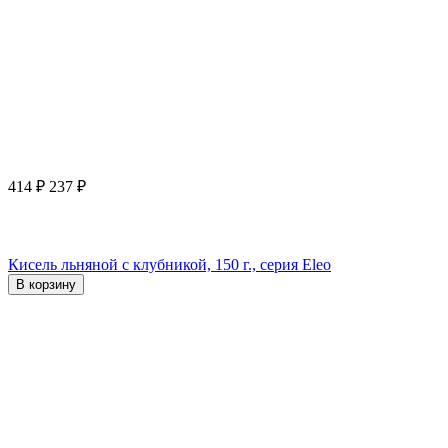
414
₽
237
₽
Кисель льняной с клубникой, 150 г., серия Eleo
В корзину