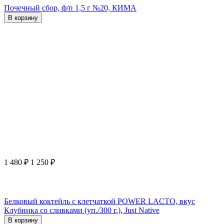
Почечный сбор, ф/п 1,5 г №20, КИМА
В корзину
1 480
₽
1 250
₽
Белковый коктейль с клетчаткой POWER LACTO, вкус
Клубника со сливками (уп./300 г.), Just Native
В корзину