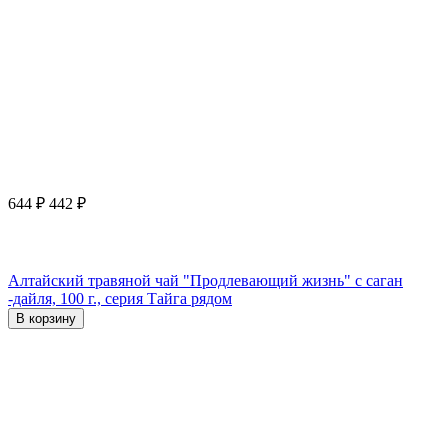
644
₽
442
₽
Алтайский травяной чай "Продлевающий жизнь" с саган
-дайля, 100 г., серия Тайга рядом
В корзину