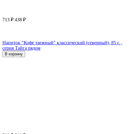
713
₽
438
₽
Напиток "Кофе таежный" классический (северный), 85 г. ,
серия Тайга рядом
В корзину