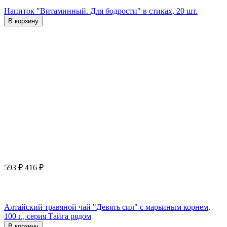
Напиток "Витаминный. Для бодрости" в стиках, 20 шт.
В корзину
593
₽
416
₽
Алтайский травяной чай "Девять сил" с марьиным корнем,
100 г., серия Тайга рядом
В корзину