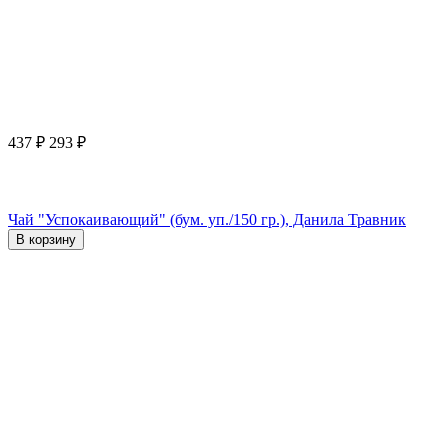
437
₽
293
₽
Чай "Успокаивающий" (бум. уп./150 гр.), Данила Травник
В корзину