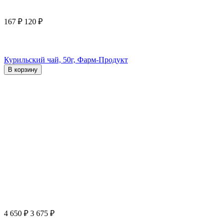
167
₽
120
₽
Курильский чай, 50г, Фарм-Продукт
В корзину
4 650
₽
3 675
₽