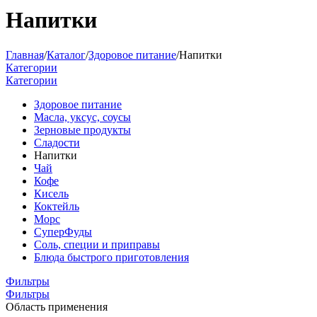
Напитки
Главная
/
Каталог
/
Здоровое питание
/
Напитки
Категории
Категории
Здоровое питание
Масла, уксус, соусы
Зерновые продукты
Сладости
Напитки
Чай
Кофе
Кисель
Коктейль
Морс
СуперФуды
Соль, специи и приправы
Блюда быстрого приготовления
Фильтры
Фильтры
Область применения