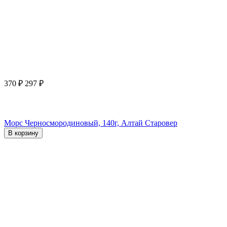
370
₽
297
₽
Морс Черносмородиновый, 140г, Алтай Старовер
В корзину