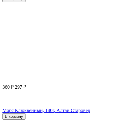
360
₽
297
₽
Морс Клюквенный, 140г, Алтай Старовер
В корзину