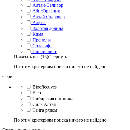
Алтай-Селигор
АбисОрганик
Алтай Старовер
Алфит
Золотая долина
Кима
Пренолы
Солагифт
Специалист
Показать все (13)
Свернуть
По этим критериям поиска ничего не найдено
Серия
Bioeffectives
Eleo
Сибирская органика
Сила Алтая
Тайга рядом
По этим критериям поиска ничего не найдено
Страна производства