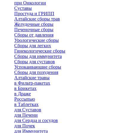
при Онкологии
Суставы
Простуда и ГРИПП
Алтайские сборы трав
Желудочные сборы
Печеночные сборы
Сборы от давления
Урологические сборы
Сборы для легких
Гинекологические сборы
Сборы для иммунитета
Сборы для суставов
Успокаивающие сборы
Сборы для похудения
Алтайские травы
в Фильтр-пакетах
в Брикетах
в Драже
Россыпью
в Таблетках
для Cуставов
для Печени
для Сердца и сосудов
для Почек
для Иммунитета