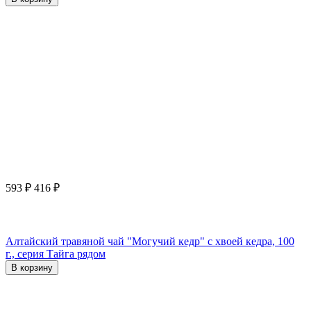
593
₽
416
₽
Алтайский травяной чай "Могучий кедр" с хвоей кедра, 100
г., серия Тайга рядом
В корзину