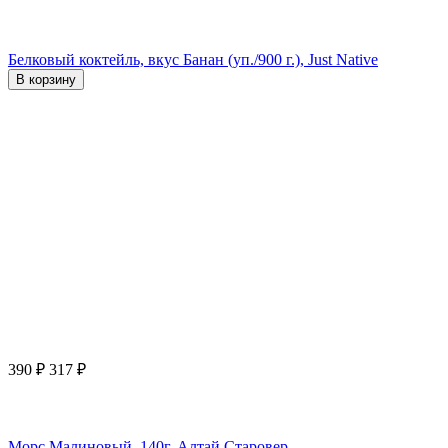
Белковый коктейль, вкус Банан (уп./900 г.), Just Native
В корзину
390
₽
317
₽
Морс Малиновый, 140г, Алтай Старовер