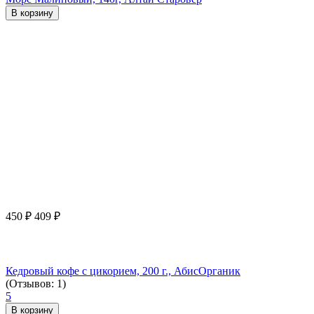
В корзину
450
₽
409
₽
Кедровый кофе с цикорием, 200 г., АбисОрганик
(Отзывов: 1)
5
В корзину