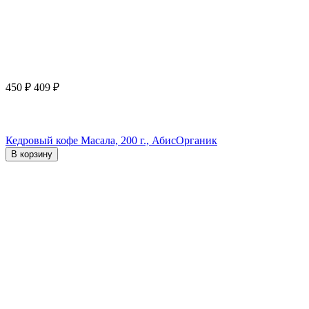
450
₽
409
₽
Кедровый кофе Масала, 200 г., АбисОрганик
В корзину