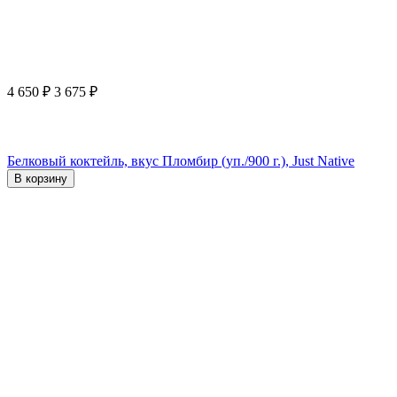
4 650
₽
3 675
₽
Белковый коктейль, вкус Пломбир (уп./900 г.), Just Native
В корзину