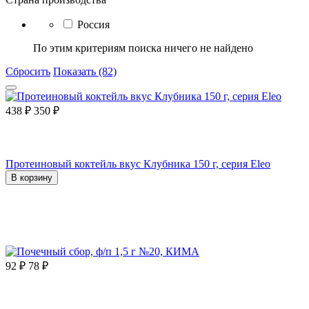
Россия
По этим критериям поиска ничего не найдено
Сбросить
Показать (82)
438
₽
350
₽
Протеиновый коктейль вкус Клубника 150 г, серия Eleo
В корзину
92
₽
78
₽