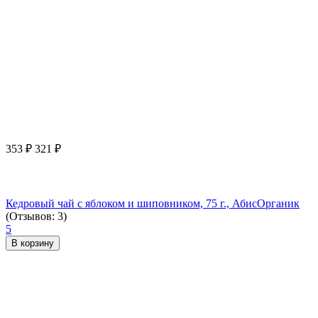
353
₽
321
₽
Кедровый чай с яблоком и шиповником, 75 г., АбисОрганик
(Отзывов: 3)
5
В корзину