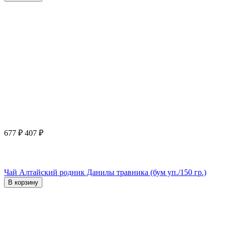
677
₽
407
₽
Чай Алтайский родник Данилы травника (бум уп./150 гр.)
В корзину