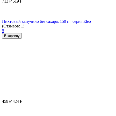
713
₽
519
₽
Пихтовый капучино без сахара, 150 г. , серия Eleo
(Отзывов: 1)
5
В корзину
459
₽
424
₽