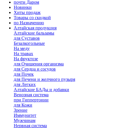
почти Даром
Новинки
Хиты продаж
Товары со скидкой
по Назначению
Алтайская продукция
Алтайские бальзамы
для Суставов
Безалкогольные
На меду
На травах
На фруктозе
для Очищения организма
для Сердца и сосудов
для Почек
для Печени и желчного пузыря
для Легких
Алтайские БАДы и добавки
Венозная система
при Гиппертонии
для Кожи
Зрение
Иммунитет
Мужчинам
Нервная система