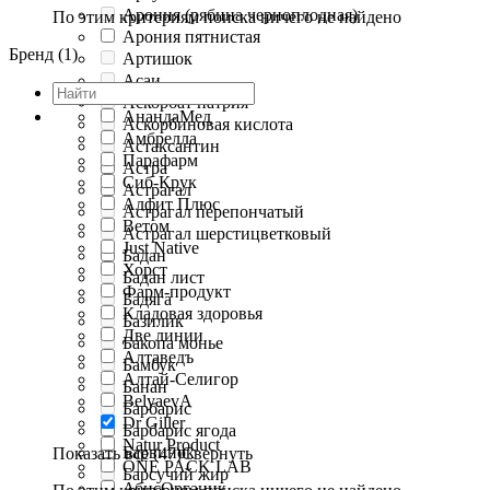
Арония (рябина черноплодная)
По этим критериям поиска ничего не найдено
Арония пятнистая
Бренд (1)
Артишок
Асаи
Аскорбат натрия
АнандаМед
Аскорбиновая кислота
Амбрелла
Астаксантин
Парафарм
Астра
Сиб-Крук
Астрагал
Алфит Плюс
Астрагал перепончатый
Ветом
Астрагал шерстицветковый
Just Native
Бадан
Хорст
Бадан лист
Фарм-продукт
Бадяга
Кладовая здоровья
Базилик
Две линии
Бакопа монье
Алтаведъ
Бамбук
Алтай-Селигор
Банан
BelyaevA
Барбарис
Dr Giller
Барбарис ягода
Natur Product
Барвинок
Показать все (47)
Свернуть
ONE PACK LAB
Барсучий жир
АбисОрганик