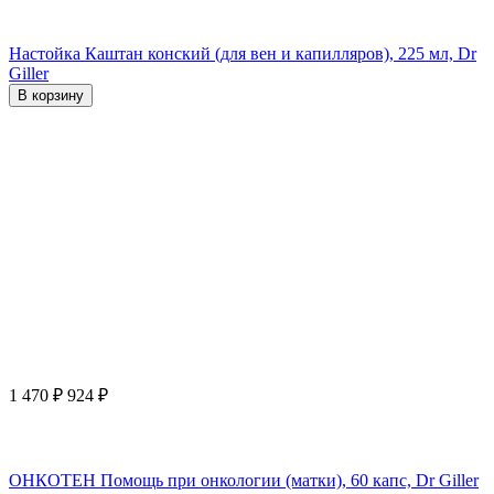
Настойка Каштан конский (для вен и капилляров), 225 мл, Dr
Giller
В корзину
1 470
₽
924
₽
ОНКОТЕН Помощь при онкологии (матки), 60 капс, Dr Giller