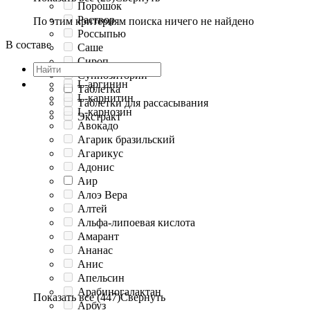
Порошок
Раствор
По этим критериям поиска ничего не найдено
Россыпью
В составе
Саше
Сироп
Суппозитории
L-аргинин
Таблетка
L-карнитин
Таблетки для рассасывания
L-карнозин
Экстракт
Авокадо
Агарик бразильский
Агарикус
Адонис
Аир
Алоэ Вера
Алтей
Альфа-липоевая кислота
Амарант
Ананас
Анис
Апельсин
Арабиногалактан
Показать все (447)
Свернуть
Арбуз