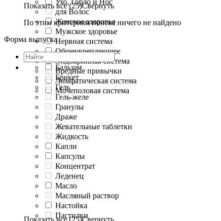
Ухо, Горло и Нос
Показать все (25)
Свернуть
для Волос
Женское здоровье
По этим критериям поиска ничего не найдено
Мужское здоровье
Форма выпуска
Нервная система
Общеукрепляющее
Эндокринная система
Бальзам
Вредные привычки
Брикет
Лимфатическая система
Гель
Мочеполовая система
Гель-желе
Гранулы
Драже
Жевательные таблетки
Жидкость
Капли
Капсулы
Концентрат
Леденец
Масло
Масляный раствор
Настойка
Пастилки
Показать все (25)
Свернуть