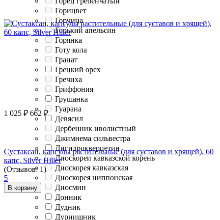
Горец гребенчатый
Горицвет
Горчица
Горький апельсин
Горянка
Готу кола
Гранат
Грецкий орех
Гречиха
Гриффония
Грушанка
Гуарана
1 025
₽
662
₽
Девясил
Дербенник иволистный
Джимнема сильвестра
Дигидрокверцетин
Сустаксан, капсулы растительные (для суставов и хрящей), 60
Диоскореи кавказской корень
капс, Silver Hiller
Диоскорея кавказская
(Отзывов: 1)
Диоскорея ниппонская
5
Диосмин
В корзину
Донник
Дудник
Дурнишник