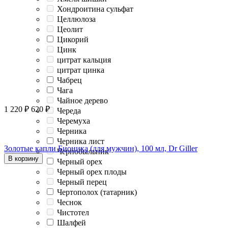
Хондроитина сульфат
Целлюлоза
Цеолит
Цикорий
Цинк
цитрат кальция
цитрат цинка
Чабрец
Чага
Чайное дерево
1 220
₽
620
₽
Череда
Черемуха
Черника
Черника лист
Золотые капли Бионика (для мужчин), 100 мл, Dr Giller
Чернобыльник
В корзину
Черный орех
Черный орех плоды
Черный перец
Чертополох (татарник)
Чеснок
Чистотел
Шалфей