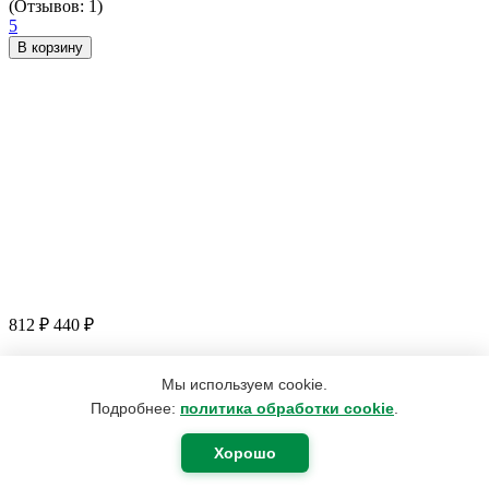
(Отзывов: 1)
5
В корзину
812
₽
440
₽
Мы используем cookie.
Подробнее:
политика обработки cookie
.
Настойка Диоскорея кавказская, 100 мл, Dr Giller
(Отзывов: 2)
5
Хорошо
В корзину