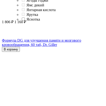
Ягоды годжи
Ямс дикий
Янтарная кислота
Ярутка
Яснотка
1 806
₽
1 160
₽
Формула DG для улучшения памяти и мозгового
кровообращения, 60 таб, Dr. Giller
В корзину