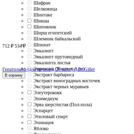
Шафран
Шелковица
Шиитаке
Шикша
Шиповник
Ширш египетский
Шлемник байкальский
Шпинат
712
₽
534
₽
Эвкалипт
Эвкалипт прутовидный
Эвкалипта листья
Эврикома (Тонгкат Али)
Гепатолайф (для печени), 28 капсул, Dr Giller
Экстракт барбариса
В корзину
Экстракт виноградных косточек
Экстракт черных муравьев
Элеутерококк
Эпимедиум
Эрва шерстистая (Пол-пола)
Эспарцет
Этиловый спирт
Эхинацея
Яблоко