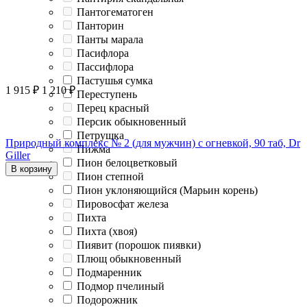
Пантогематоген
Панторин
Панты марала
Пасифлора
Пассифлора
Пастушья сумка
1 915
₽
1 210
₽
Переступень
Перец красный
Персик обыкновенный
Петрушка
Природный комплекс № 2 (для мужчин) с огневкой, 90 таб, Dr
Пижма
Giller
Пион белоцветковый
В корзину
Пион степной
Пион уклоняющийся (Марьин корень)
Пировосфат железа
Пихта
Пихта (хвоя)
Пиявит (порошок пиявки)
Плющ обыкновенный
Подмаренник
Подмор пчелиный
Подорожник