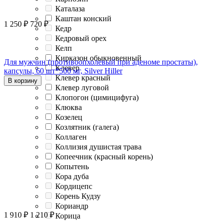
Каталаза
Каштан конский
1 250
₽
720
₽
Кедр
Кедровый орех
Келп
Кирказон обыкновенный
Для мужчин (противоопхолевый при аденоме простаты),
Клевер
капсулы, 60 шт*500 мг, Silver Hiller
Клевер красный
В корзину
Клевер луговой
Клопогон (цимицифуга)
Клюква
Козелец
Козлятник (галега)
Коллаген
Коллизия душистая трава
Копеечник (красный корень)
Копытень
Кора дуба
Кордицепс
Корень Кудзу
Кориандр
1 910
₽
1 210
₽
Корица