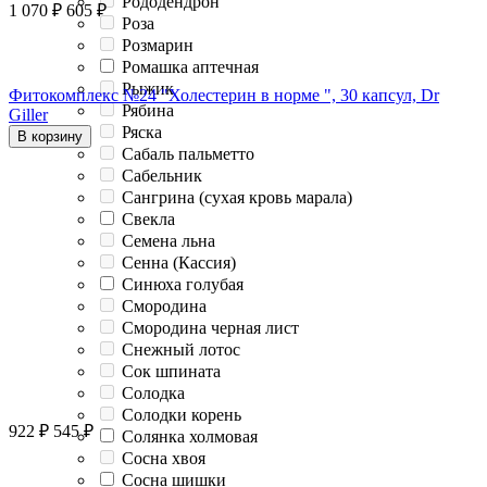
Рододендрон
1 070
₽
605
₽
Роза
Розмарин
Ромашка аптечная
Рыжик
Фитокомплекс №24 "Холестерин в норме ", 30 капсул, Dr
Рябина
Giller
Ряска
В корзину
Сабаль пальметто
Сабельник
Сангрина (сухая кровь марала)
Свекла
Семена льна
Сенна (Кассия)
Синюха голубая
Смородина
Смородина черная лист
Снежный лотос
Сок шпината
Солодка
Солодки корень
922
₽
545
₽
Солянка холмовая
Сосна хвоя
Сосна шишки