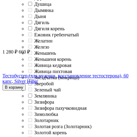
Душица
Дымянка
Дыня
Дягиль
Дягиля корень
Ежовик гребенчатый
Желатин
Железо
1 280
₽
660
₽
Женьшень
Женьшеня корень
Живица кедровая
Живица пихтовая
Тестобустер (для мужчин, восстановление тестостерона), 60
Звездчатка (мокрица)
капс, Silver Hiller
Зверобой
В корзину
Зеленый чай
Земляника
Зизифора
Зизифора пахучковидная
Зимолюбка
Золотарник
Золотая розга (Золотарник)
Золотой корень