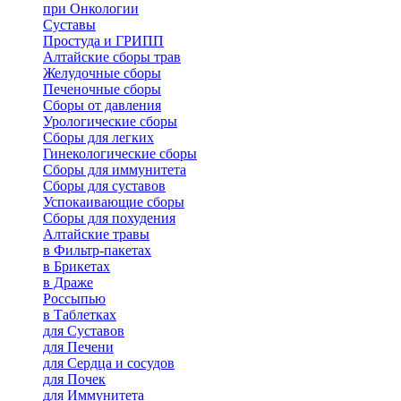
при Онкологии
Суставы
Простуда и ГРИПП
Алтайские сборы трав
Желудочные сборы
Печеночные сборы
Сборы от давления
Урологические сборы
Сборы для легких
Гинекологические сборы
Сборы для иммунитета
Сборы для суставов
Успокаивающие сборы
Сборы для похудения
Алтайские травы
в Фильтр-пакетах
в Брикетах
в Драже
Россыпью
в Таблетках
для Cуставов
для Печени
для Сердца и сосудов
для Почек
для Иммунитета