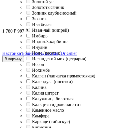
Золотой ус
Золототысячник
Зопник клубненосный
Зюзник
Ива белая
Иван-чай (кипрей)
1 780
₽
997
₽
Имбирь
Индол-3-карбинол
Инулин
Ирис (касатик)
Настойка Болиголов, 225 мл, Dr Giller
Исландский мох (цетрария)
В корзину
Иссоп
Йохимбе
Калган (лапчатка прямостоячая)
Календула (ноготки)
Калина
Калия цитрат
Калужница болотная
Кальция гидроксиапатит
Каменное масло
Камфора
Каркаде (гибискус)
Карнозин