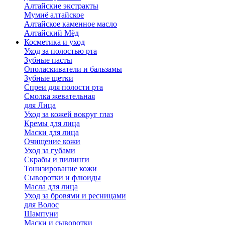
Алтайские экстракты
Мумиё алтайское
Алтайское каменное масло
Алтайский Мёд
Косметика и уход
Уход за полостью рта
Зубные пасты
Ополаскиватели и бальзамы
Зубные щетки
Спреи для полости рта
Смолка жевательная
для Лица
Уход за кожей вокруг глаз
Кремы для лица
Маски для лица
Очищение кожи
Уход за губами
Скрабы и пилинги
Тонизирование кожи
Сыворотки и флюиды
Масла для лица
Уход за бровями и ресницами
для Волос
Шампуни
Маски и сыворотки