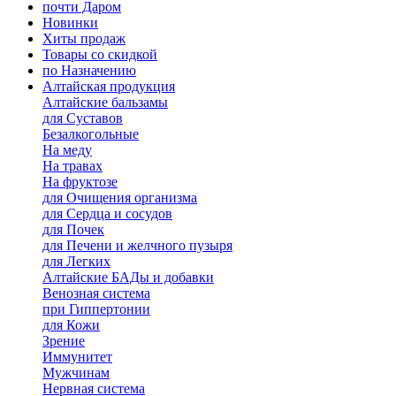
почти Даром
Новинки
Хиты продаж
Товары со скидкой
по Назначению
Алтайская продукция
Алтайские бальзамы
для Суставов
Безалкогольные
На меду
На травах
На фруктозе
для Очищения организма
для Сердца и сосудов
для Почек
для Печени и желчного пузыря
для Легких
Алтайские БАДы и добавки
Венозная система
при Гиппертонии
для Кожи
Зрение
Иммунитет
Мужчинам
Нервная система