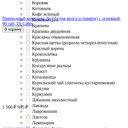
Коровяк
Котовник
Кофе зеленый
Природный комплекс № 17 (для мозга и памяти) с огневкой,
Коэнзим Q10
90 таб, Dr Giller
Крапива
В корзину
Крапива двудомная
Красавка обыкновенная
Красная щетка (родиола четырехлепестная)
Красный корень
Кровохлебка
Крушина
Кукурузные рыльца
Кунжут
Купальница
Курильский чай (лапчатка кустарниковая)
Куркума
Куркумин
Лабазник вязолистный
Лаванда
1 560
₽
945
₽
Лавровишня
Лактоза
Ламинария