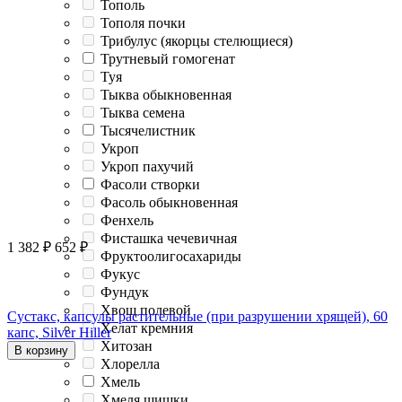
Тополь
Тополя почки
Трибулус (якорцы стелющиеся)
Трутневый гомогенат
Туя
Тыква обыкновенная
Тыква семена
Тысячелистник
Укроп
Укроп пахучий
Фасоли створки
Фасоль обыкновенная
Фенхель
Фисташка чечевичная
1 382
₽
652
₽
Фруктоолигосахариды
Фукус
Фундук
Хвощ полевой
Сустакс, капсулы растительные (при разрушении хрящей), 60
Хелат кремния
капс, Silver Hiller
Хитозан
В корзину
Хлорелла
Хмель
Хмеля шишки