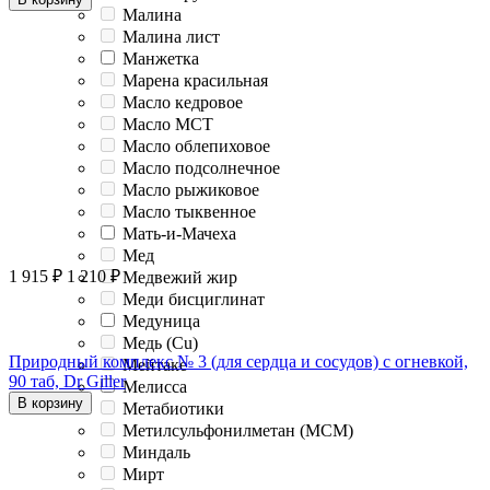
Малина
Малина лист
Манжетка
Марена красильная
Масло кедровое
Масло МСТ
Масло облепиховое
Масло подсолнечное
Масло рыжиковое
Масло тыквенное
Мать-и-Мачеха
Мед
1 915
₽
1 210
₽
Медвежий жир
Меди бисциглинат
Медуница
Медь (Cu)
Природный комплекс № 3 (для сердца и сосудов) с огневкой,
Мейтаке
90 таб, Dr Giller
Мелисса
В корзину
Метабиотики
Метилсульфонилметан (МСМ)
Миндаль
Мирт