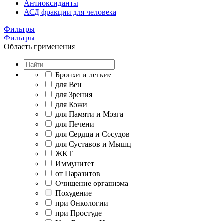
Антиоксиданты
АСД фракции для человека
Фильтры
Фильтры
Область применения
Бронхи и легкие
для Вен
для Зрения
для Кожи
для Памяти и Мозга
для Печени
для Сердца и Сосудов
для Суставов и Мышц
ЖКТ
Иммунитет
от Паразитов
Очищение организма
Похудение
при Онкологии
при Простуде