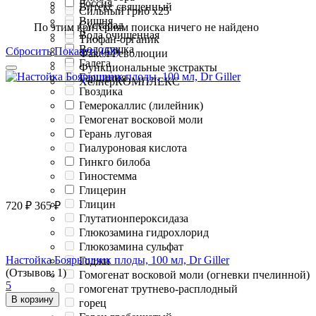
Россия
Витекс священный
Сильный гриб х25
Вишня
Сустарад
По этим критериям поиска ничего не найдено
Вода очищенная
Тиофан-органик
Володушка
Сбросить
Показать (68)
Факел Революции
Галега
Функциональные экстракты
Гарциния
ХелперКОМПЛЕКС
Гвоздика
Гемерокаллис (лилейник)
Гемогенат восковой моли
Герань луговая
Гиалуроновая кислота
Гинкго билоба
Гиностемма
Глицерин
Глицин
720
₽
365
₽
Глутатионпероксидаза
Глюкозамина гидрохлорид
Глюкозамина сульфат
Настойка Боярышник плоды, 100 мл, Dr Giller
Годжи
(Отзывов: 1)
Гомогенат восковой моли (огневки пчелинной)
5
гомогенат трутнево-расплодный
В корзину
горец