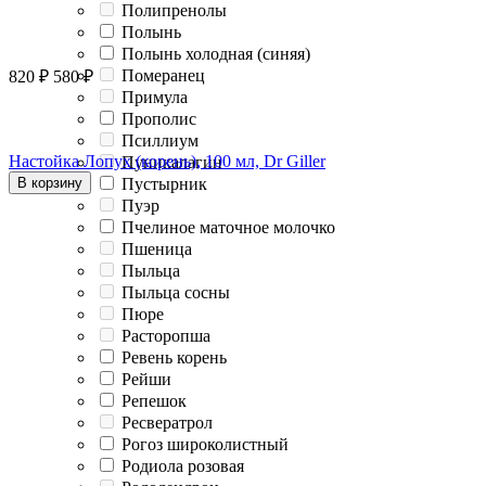
Полипренолы
Полынь
Полынь холодная (синяя)
Померанец
820
₽
580
₽
Примула
Прополис
Псиллиум
Настойка Лопух (корень), 100 мл, Dr Giller
Пуникалагин
В корзину
Пустырник
Пуэр
Пчелиное маточное молочко
Пшеница
Пыльца
Пыльца сосны
Пюре
Расторопша
Ревень корень
Рейши
Репешок
Ресвератрол
Рогоз широколистный
Родиола розовая