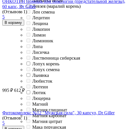
Лапчатка белая
ОНКОТЕН Помощь при онкологии (предстательной железы),
Левзея (маралий корень)
60 капс, Dr Giller
(Отзывов: 1)
Лен семена
5
Лецитин
В корзину
Лещина
Ликопин
Лимон
Лимонник
Липа
Лисичка
Лиственница сибирская
Лопух корень
Лопух семена
Льнянка
Любисток
Лютеин
995
₽
612
₽
Лютик
Люцерна
Магний
Магния глицинат
Фитокомплекс №12 "Мужская сила", 30 капсул, Dr Giller
Магния карбонат
(Отзывов: 1)
Магния цитрат
5
Мака перуанская
В корзину