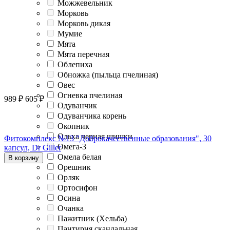
Можжевельник
Морковь
Морковь дикая
Мумие
Мята
Мята перечная
Облепиха
Обножка (пыльца пчелиная)
Овес
Огневка пчелиная
989
₽
605
₽
Одуванчик
Одуванчика корень
Окопник
Ольха черная шишки
Фитокомплекс №13 "Доброкачественные образования", 30
Омега-3
капсул, Dr Giller
Омела белая
В корзину
Орешник
Орляк
Ортосифон
Осина
Очанка
Пажитник (Хельба)
Пантирия скандальная