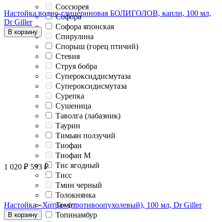
Соссюрея
Настойка водно-глицериновая БОЛИГОЛОВ, капли, 100 мл,
Софора
Dr Giller
Софора японская
В корзину
Спирулина
Спорыш (горец птичий)
Стевия
Струя бобра
Супероксиддисмутаза
Супероксидисмутаза
Сурепка
Сушеница
Таволга (лабазник)
Таурин
Тимьян ползучий
Тиофан
Тиофан М
Тис ягодный
1 020
₽
593
₽
Тисс
Тмин черный
Толокнянка
Томат
Настойка «Хотра» (противоопухолевый), 100 мл, Dr Giller
Топинамбур
В корзину