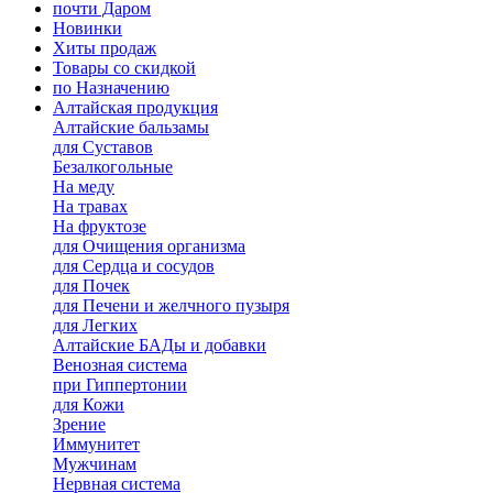
почти Даром
Новинки
Хиты продаж
Товары со скидкой
по Назначению
Алтайская продукция
Алтайские бальзамы
для Суставов
Безалкогольные
На меду
На травах
На фруктозе
для Очищения организма
для Сердца и сосудов
для Почек
для Печени и желчного пузыря
для Легких
Алтайские БАДы и добавки
Венозная система
при Гиппертонии
для Кожи
Зрение
Иммунитет
Мужчинам
Нервная система