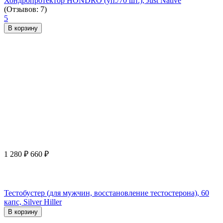
Хондропротектор HONDRO (уп./70 шт.), Just Native
(Отзывов: 7)
5
В корзину
1 280
₽
660
₽
Тестобустер (для мужчин, восстановление тестостерона), 60
капс, Silver Hiller
В корзину