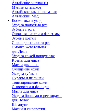
Алтайские экстракты
Мумиё алтайское
Алтайское каменное масло
Алтайский Мёд
Косметика и уход
Уход за полостью рта
Зубные пасты
Ополаскиватели и бальзамы
Зубные щетки
Спреи для полости рта
Смолка жевательная
для Лица
Уход за кожей вокруг глаз
Кремы для лица
Маски для лица
Очищение кожи
Уход за губами
Скрабы и пилинги
Тонизирование кожи
Сыворотки и флюиды
Масла для лица
Уход за бровями и ресницами
для Волос
Шампуни
Маски и сыворотки