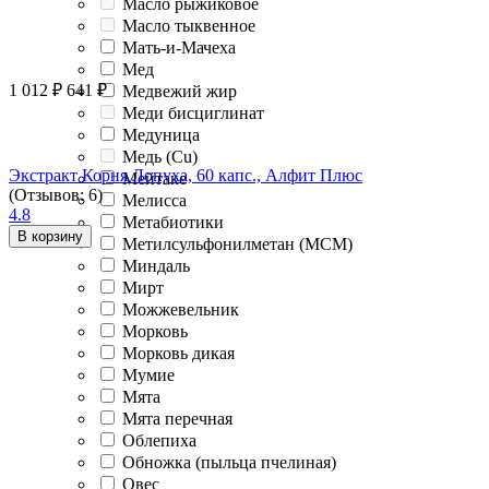
Масло рыжиковое
Масло тыквенное
Мать-и-Мачеха
Мед
1 012
₽
641
₽
Медвежий жир
Меди бисциглинат
Медуница
Медь (Cu)
Экстракт Корня Лопуха, 60 капс., Алфит Плюс
Мейтаке
(Отзывов: 6)
Мелисса
4.8
Метабиотики
В корзину
Метилсульфонилметан (МСМ)
Миндаль
Мирт
Можжевельник
Морковь
Морковь дикая
Мумие
Мята
Мята перечная
Облепиха
Обножка (пыльца пчелиная)
Овес