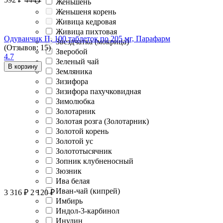
Женьшень
Женьшеня корень
Живица кедровая
Живица пихтовая
Одуванчик П, 100 таблеток по 205 мг, Парафарм
Звездчатка (мокрица)
(Отзывов: 15)
Зверобой
4.7
Зеленый чай
В корзину
Земляника
Зизифора
Зизифора пахучковидная
Зимолюбка
Золотарник
Золотая розга (Золотарник)
Золотой корень
Золотой ус
Золототысячник
Зопник клубненосный
Зюзник
Ива белая
Иван-чай (кипрей)
3 316
₽
2 120
₽
Имбирь
Индол-3-карбинол
Инулин