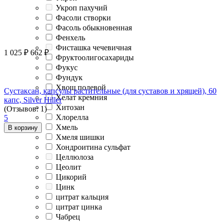
Укроп пахучий
Фасоли створки
Фасоль обыкновенная
Фенхель
Фисташка чечевичная
1 025
₽
662
₽
Фруктоолигосахариды
Фукус
Фундук
Хвощ полевой
Сустаксан, капсулы растительные (для суставов и хрящей), 60
Хелат кремния
капс, Silver Hiller
Хитозан
(Отзывов: 1)
Хлорелла
5
Хмель
В корзину
Хмеля шишки
Хондроитина сульфат
Целлюлоза
Цеолит
Цикорий
Цинк
цитрат кальция
цитрат цинка
Чабрец