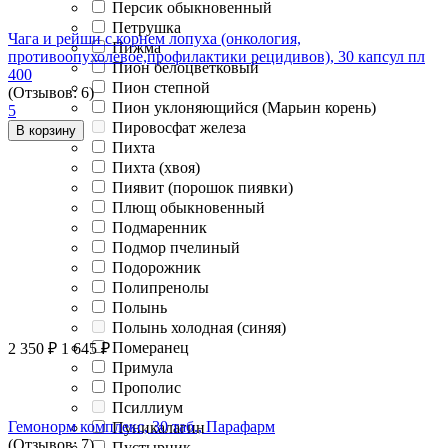
Персик обыкновенный
Петрушка
Чага и рейши с корнем лопуха (онкология,
Пижма
противоопухолевое,профилактики рецидивов), 30 капсул пл
Пион белоцветковый
400
Пион степной
(Отзывов: 6)
Пион уклоняющийся (Марьин корень)
5
Пировосфат железа
В корзину
Пихта
Пихта (хвоя)
Пиявит (порошок пиявки)
Плющ обыкновенный
Подмаренник
Подмор пчелиный
Подорожник
Полипренолы
Полынь
Полынь холодная (синяя)
Померанец
2 350
₽
1 645
₽
Примула
Прополис
Псиллиум
Гемонорм комплекс, 30 таб., Парафарм
Пуникалагин
(Отзывов: 7)
Пустырник