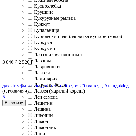
Кровохлебка
Крушина
Кукурузные рыльца
Кунжут
Купальница
Курильский чай (лапчатка кустарниковая)
Куркума
Куркумин
Лабазник вязолистный
Лаванда
3 840
₽
2 320
₽
Лавровишня
Лактоза
Ламинария
Лапчатка белая
для Лимфы и Сосудов, полный курс 270 капсул, АнандаМед
Левзея (маралий корень)
(Отзывов: 9)
5
Лен семена
В корзину
Лецитин
Лещина
Ликопин
Лимон
Лимонник
Липа