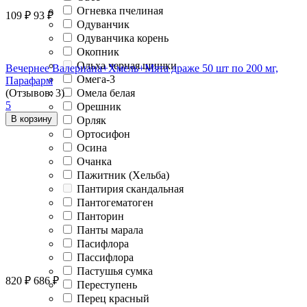
Огневка пчелиная
109
₽
93
₽
Одуванчик
Одуванчика корень
Окопник
Ольха черная шишки
Вечернее Валериана+Хмель+Мята драже 50 шт по 200 мг,
Омега-3
Парафарм
Омела белая
(Отзывов: 3)
5
Орешник
В корзину
Орляк
Ортосифон
Осина
Очанка
Пажитник (Хельба)
Пантирия скандальная
Пантогематоген
Панторин
Панты марала
Пасифлора
Пассифлора
Пастушья сумка
820
₽
686
₽
Переступень
Перец красный