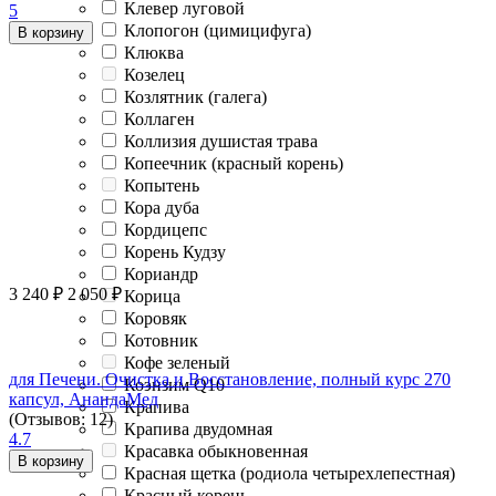
Клевер луговой
5
Клопогон (цимицифуга)
В корзину
Клюква
Козелец
Козлятник (галега)
Коллаген
Коллизия душистая трава
Копеечник (красный корень)
Копытень
Кора дуба
Кордицепс
Корень Кудзу
Кориандр
3 240
₽
2 050
₽
Корица
Коровяк
Котовник
Кофе зеленый
для Печени. Очистка и Восстановление, полный курс 270
Коэнзим Q10
капсул, АнандаМед
Крапива
(Отзывов: 12)
Крапива двудомная
4.7
Красавка обыкновенная
В корзину
Красная щетка (родиола четырехлепестная)
Красный корень