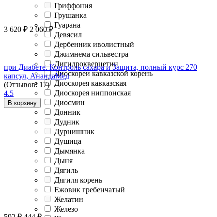
Гриффония
Грушанка
Гуарана
3 620
₽
2 060
₽
Девясил
Дербенник иволистный
Джимнема сильвестра
Дигидрокверцетин
при Диабете. Контроль сахара и Защита, полный курс 270
Диоскореи кавказской корень
капсул, АнандаМед
Диоскорея кавказская
(Отзывов: 17)
Диоскорея ниппонская
4.5
Диосмин
В корзину
Донник
Дудник
Дурнишник
Душица
Дымянка
Дыня
Дягиль
Дягиля корень
Ежовик гребенчатый
Желатин
Железо
592
₽
444
₽