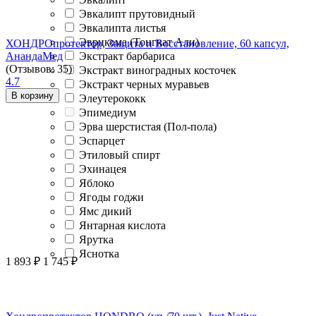
Эвкалипт прутовидный
Эвкалипта листья
Эврикома (Тонгкат Али)
ХОНДРОпротектор, Защита и Восстановление, 60 капсул,
АнандаМед
Экстракт барбариса
(Отзывов: 35)
Экстракт виноградных косточек
4.7
Экстракт черных муравьев
В корзину
Элеутерококк
Эпимедиум
Эрва шерстистая (Пол-пола)
Эспарцет
Этиловый спирт
Эхинацея
Яблоко
Ягоды годжи
Ямс дикий
Янтарная кислота
Ярутка
Яснотка
1 893
₽
1 745
₽