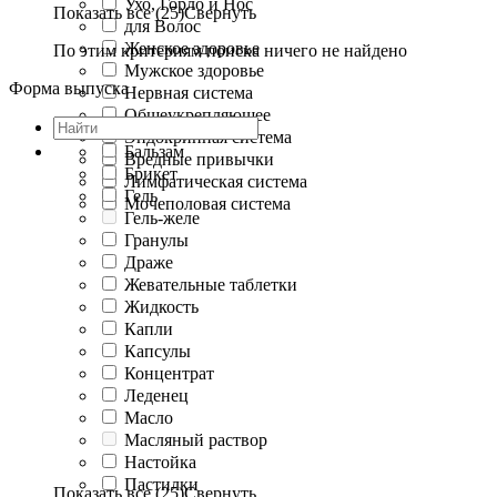
Ухо, Горло и Нос
Показать все (25)
Свернуть
для Волос
Женское здоровье
По этим критериям поиска ничего не найдено
Мужское здоровье
Форма выпуска
Нервная система
Общеукрепляющее
Эндокринная система
Бальзам
Вредные привычки
Брикет
Лимфатическая система
Гель
Мочеполовая система
Гель-желе
Гранулы
Драже
Жевательные таблетки
Жидкость
Капли
Капсулы
Концентрат
Леденец
Масло
Масляный раствор
Настойка
Пастилки
Показать все (25)
Свернуть