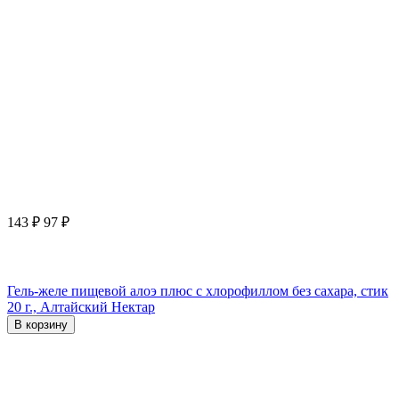
143
₽
97
₽
Гель-желе пищевой алоэ плюс с хлорофиллом без сахара, стик
20 г., Алтайский Нектар
В корзину