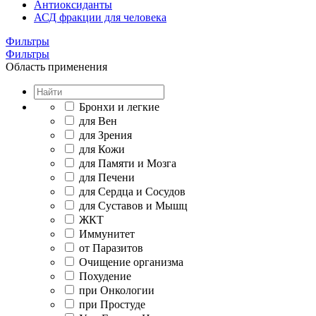
Антиоксиданты
АСД фракции для человека
Фильтры
Фильтры
Область применения
Бронхи и легкие
для Вен
для Зрения
для Кожи
для Памяти и Мозга
для Печени
для Сердца и Сосудов
для Суставов и Мышц
ЖКТ
Иммунитет
от Паразитов
Очищение организма
Похудение
при Онкологии
при Простуде