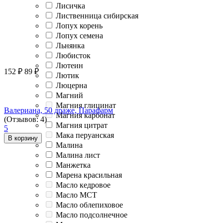
Лисичка
Лиственница сибирская
Лопух корень
Лопух семена
Льнянка
Любисток
Лютеин
152
₽
89
₽
Лютик
Люцерна
Магний
Магния глицинат
Валериана, 50 драже, Парафарм
Магния карбонат
(Отзывов: 4)
Магния цитрат
5
Мака перуанская
В корзину
Малина
Малина лист
Манжетка
Марена красильная
Масло кедровое
Масло МСТ
Масло облепиховое
Масло подсолнечное