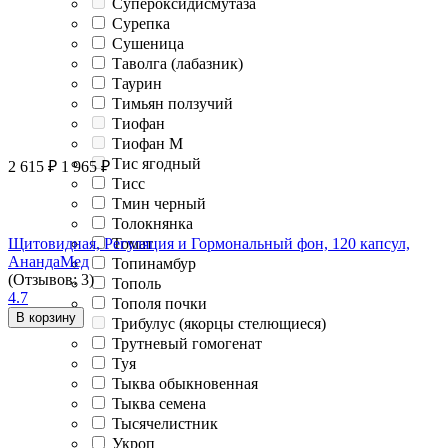
Супероксидисмутаза
Сурепка
Сушеница
Таволга (лабазник)
Таурин
Тимьян ползучий
Тиофан
Тиофан М
Тис ягодный
2 615
₽
1 965
₽
Тисс
Тмин черный
Толокнянка
Томат
Щитовидная, Регуляция и Гормональный фон, 120 капсул,
АнандаМед
Топинамбур
(Отзывов: 3)
Тополь
4.7
Тополя почки
В корзину
Трибулус (якорцы стелющиеся)
Трутневый гомогенат
Туя
Тыква обыкновенная
Тыква семена
Тысячелистник
Укроп