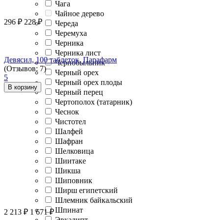
Чага
Чайное дерево
296
₽
228
₽
Череда
Черемуха
Черника
Черника лист
Девясил, 100 таблеток, Парафарм
Чернобыльник
(Отзывов: 7)
Черный орех
5
Черный орех плоды
В корзину
Черный перец
Чертополох (татарник)
Чеснок
Чистотел
Шалфей
Шафран
Шелковица
Шиитаке
Шикша
Шиповник
Ширш египетский
Шлемник байкальский
Шпинат
2 213
₽
1 671
₽
Эвкалипт