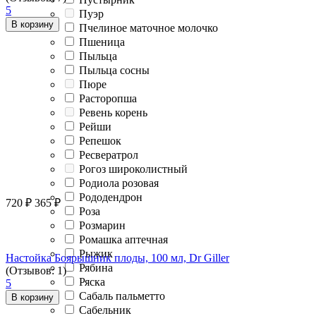
5
Пуэр
В корзину
Пчелиное маточное молочко
Пшеница
Пыльца
Пыльца сосны
Пюре
Расторопша
Ревень корень
Рейши
Репешок
Ресвератрол
Рогоз широколистный
Родиола розовая
Рододендрон
720
₽
365
₽
Роза
Розмарин
Ромашка аптечная
Рыжик
Настойка Боярышник плоды, 100 мл, Dr Giller
Рябина
(Отзывов: 1)
Ряска
5
Сабаль пальметто
В корзину
Сабельник