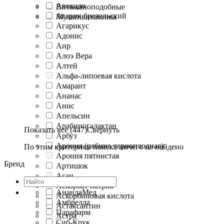
Авокадо
Витаминоподобные
Агарик бразильский
Мультивитамины
Агарикус
Адонис
Аир
Алоэ Вера
Алтей
Альфа-липоевая кислота
Амарант
Ананас
Анис
Апельсин
Арабиногалактан
Показать все (447)
Свернуть
Арбуз
Арония (рябина черноплодная)
По этим критериям поиска ничего не найдено
Арония пятнистая
Бренд
Артишок
Асаи
Аскорбат натрия
АнандаМед
Аскорбиновая кислота
Амбрелла
Астаксантин
Парафарм
Астра
Сиб-Крук