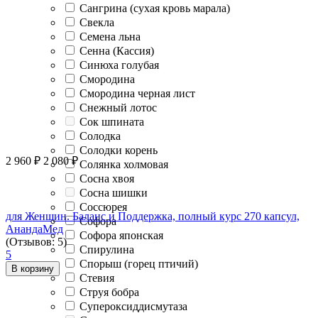
Сангрина (сухая кровь марала)
Свекла
Семена льна
Сенна (Кассия)
Синюха голубая
Смородина
Смородина черная лист
Снежный лотос
Сок шпината
Солодка
Солодки корень
2 960
₽
2 080
₽
Солянка холмовая
Сосна хвоя
Сосна шишки
Соссюрея
для Женщин. Баланс и Поддержка, полный курс 270 капсул,
Софора
АнандаМед
Софора японская
(Отзывов: 5)
Спирулина
5
Спорыш (горец птичий)
В корзину
Стевия
Струя бобра
Супероксиддисмутаза