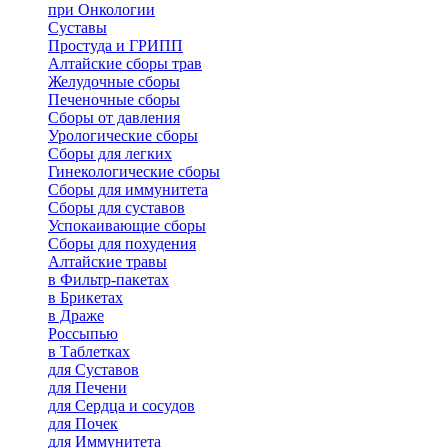
при Онкологии
Суставы
Простуда и ГРИПП
Алтайские сборы трав
Желудочные сборы
Печеночные сборы
Сборы от давления
Урологические сборы
Сборы для легких
Гинекологические сборы
Сборы для иммунитета
Сборы для суставов
Успокаивающие сборы
Сборы для похудения
Алтайские травы
в Фильтр-пакетах
в Брикетах
в Драже
Россыпью
в Таблетках
для Cуставов
для Печени
для Сердца и сосудов
для Почек
для Иммунитета