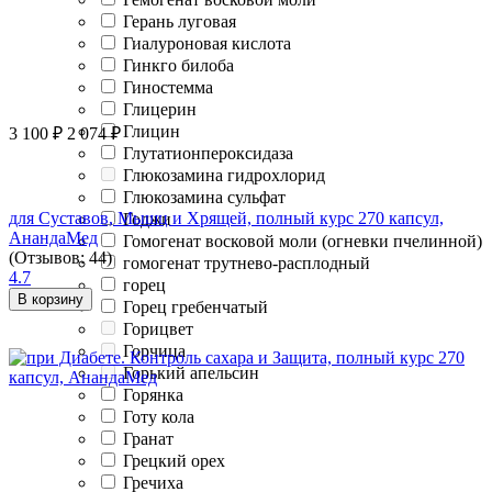
Герань луговая
Гиалуроновая кислота
Гинкго билоба
Гиностемма
Глицерин
Глицин
3 100
₽
2 074
₽
Глутатионпероксидаза
Глюкозамина гидрохлорид
Глюкозамина сульфат
для Суставов, Мышц и Хрящей, полный курс 270 капсул,
Годжи
АнандаМед
Гомогенат восковой моли (огневки пчелинной)
(Отзывов: 44)
гомогенат трутнево-расплодный
4.7
горец
В корзину
Горец гребенчатый
Горицвет
Горчица
Горький апельсин
Горянка
Готу кола
Гранат
Грецкий орех
Гречиха