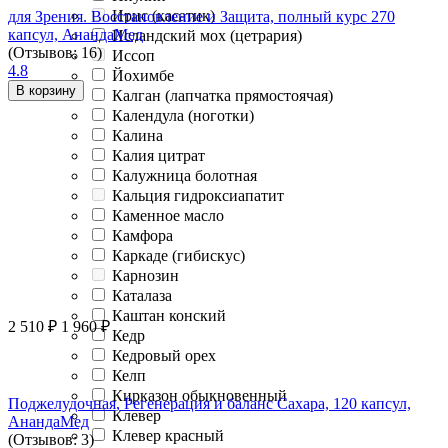
Ирис (касатик)
для Зрения. Восстановление и Защита, полный курс 270
капсул, АнандаМед
Исландский мох (цетрария)
(Отзывов: 16)
Иссоп
4.8
Йохимбе
В корзину
Калган (лапчатка прямостоячая)
Календула (ноготки)
Калина
Калия цитрат
Калужница болотная
Кальция гидроксиапатит
Каменное масло
Камфора
Каркаде (гибискус)
Карнозин
Каталаза
Каштан конский
2 510
₽
1 960
₽
Кедр
Кедровый орех
Келп
Кирказон обыкновенный
Поджелудочная, Регенерация и баланс Сахара, 120 капсул,
Клевер
АнандаМед
Клевер красный
(Отзывов: 3)