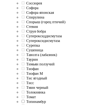
Соссюрея
Софора
Софора японская
Спирулина
Спорыш (горец птичий)
Стевия
Струя бобра
Супероксиддисмутаза
Супероксидисмутаза
Сурепка
Сушеница
Таволга (лабазник)
Таурин
Тимьян ползучий
Тиофан
Тиофан М
Тис ягодный
Тисс
Тмин черный
Толокнянка
Томат
Топинамбур