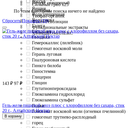
Россия
Витекс священный
Сильный гриб х25
Вишня
Сустарад
По этим критериям поиска ничего не найдено
Вода очищенная
Тиофан-органик
Володушка
Сбросить
Показать (10)
Факел Революции
Галега
Функциональные экстракты
Гарциния
ХелперКОМПЛЕКС
Гвоздика
Гемерокаллис (лилейник)
Гемогенат восковой моли
Герань луговая
Гиалуроновая кислота
Гинкго билоба
Гиностемма
Глицерин
Глицин
143
₽
97
₽
Глутатионпероксидаза
Глюкозамина гидрохлорид
Глюкозамина сульфат
Гель-желе пищевой алоэ плюс с хлорофиллом без сахара, стик
Годжи
20 г., Алтайский Нектар
Гомогенат восковой моли (огневки пчелинной)
В корзину
гомогенат трутнево-расплодный
горец