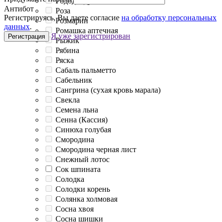
Рододендрон
Антибот
Роза
Регистрируясь, Вы даете согласие
на обработку персональных
Розмарин
данных
.
Ромашка аптечная
Я уже зарегистрирован
Регистрация
Рыжик
Рябина
Ряска
Сабаль пальметто
Сабельник
Сангрина (сухая кровь марала)
Свекла
Семена льна
Сенна (Кассия)
Синюха голубая
Смородина
Смородина черная лист
Снежный лотос
Сок шпината
Солодка
Солодки корень
Солянка холмовая
Сосна хвоя
Сосна шишки