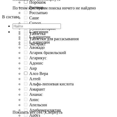
Порошок
Раствор
По этим критериям поиска ничего не найдено
Россыпью
В составе
Саше
Сироп
Суппозитории
L-аргинин
Таблетка
L-карнитин
Таблетки для рассасывания
L-карнозин
Экстракт
Авокадо
Агарик бразильский
Агарикус
Адонис
Аир
Алоэ Вера
Алтей
Альфа-липоевая кислота
Амарант
Ананас
Анис
Апельсин
Арабиногалактан
Показать все (447)
Свернуть
Арбуз