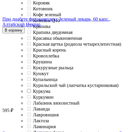
Коровяк
Котовник
Кофе зеленый
При диабете фитокомплекс Зеленый лекарь, 60 капс.,
Коэнзим Q10
Алтайский Нектар
Крапива
В корзину
Крапива двудомная
Красавка обыкновенная
Красная щетка (родиола четырехлепестная)
Красный корень
Кровохлебка
Крушина
Кукурузные рыльца
Кунжут
Купальница
Курильский чай (лапчатка кустарниковая)
Куркума
Куркумин
Лабазник вязолистный
Лаванда
595
₽
Лавровишня
Лактоза
Ламинария