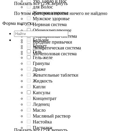
Ухо, Горло и Нос
Показать все (25)
Свернуть
для Волос
Женское здоровье
По этим критериям поиска ничего не найдено
Мужское здоровье
Форма выпуска
Нервная система
Общеукрепляющее
Эндокринная система
Бальзам
Вредные привычки
Брикет
Лимфатическая система
Гель
Мочеполовая система
Гель-желе
Гранулы
Драже
Жевательные таблетки
Жидкость
Капли
Капсулы
Концентрат
Леденец
Масло
Масляный раствор
Настойка
Пастилки
Показать все (25)
Свернуть