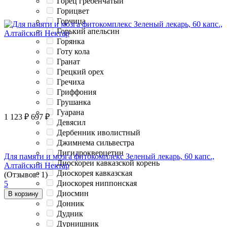
Горец гребенчатый
Горицвет
Горчица
Горький апельсин
Горянка
Готу кола
Гранат
Грецкий орех
Гречиха
Гриффония
Грушанка
Гуарана
1 123
₽
697
₽
Девясил
Дербенник иволистный
Джимнема сильвестра
Дигидрокверцетин
Для памяти и мозга фитокомплекс Зеленый лекарь, 60 капс.,
Диоскореи кавказской корень
Алтайский Нектар
Диоскорея кавказская
(Отзывов: 1)
Диоскорея ниппонская
5
Диосмин
В корзину
Донник
Дудник
Дурнишник