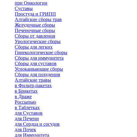
при Онкологии
Суставы
Простуда и ГРИПП
Алтайские сборы трав
Желудочные сборы
Печеночные сборы
Сборы от давления
Урологические сборы
Сборы для легких
Гинекологические сборы
Сборы для иммунитета
Сборы для суставов
Успокаивающие сборы
Сборы для похудения
Алтайские травы
в Фильтр-пакетах
в Брикетах
в Драже
Россыпью
в Таблетках
для Cуставов
для Печени
для Сердца и сосудов
для Почек
для Иммунитета