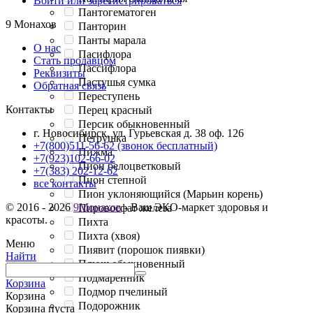
Войти или зарегистрироваться
Пантогематоген
9 Монахов
Панторин
Панты марала
О нас
Пасифлора
Стать продавцом
Пассифлора
Реквизиты
Пастушья сумка
Обратная связь
Переступень
Контакты
Перец красный
Персик обыкновенный
г. Новосибирск, ул. Гурьевская д. 38 оф. 126
Петрушка
+7(800)511-56-62 (звонок бесплатный)
Пижма
+7(923)102-66-02
Пион белоцветковый
+7(383) 202-12-62
Пион степной
все контакты
Пион уклоняющийся (Марьин корень)
© 2016 - 2026
9Монахов
- Ваш ЭКО-маркет здоровья и
Пировосфат железа
красоты.
Пихта
Пихта (хвоя)
Меню
Пиявит (порошок пиявки)
Найти
Плющ обыкновенный
Подмаренник
Корзина
Подмор пчелиный
Корзина
Подорожник
Корзина пуста