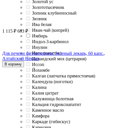
Золотой ус
Золототысячник
Зопник клубненосный
Зюзник
Ива белая
Иван-чай (кипрей)
1 115
₽
683
₽
Имбирь
Индол-3-карбинол
Инулин
Ирис (касатик)
Для печени фитокомплекс Зеленый лекарь, 60 капс.,
Алтайский Нектар
Исландский мох (цетрария)
Иссоп
В корзину
Йохимбе
Калган (лапчатка прямостоячая)
Календула (ноготки)
Калина
Калия цитрат
Калужница болотная
Кальция гидроксиапатит
Каменное масло
Камфора
Каркаде (гибискус)
Карнозин