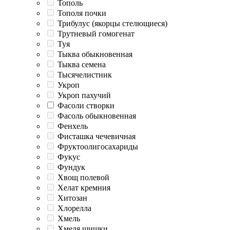
Тополь
Тополя почки
Трибулус (якорцы стелющиеся)
Трутневый гомогенат
Туя
Тыква обыкновенная
Тыква семена
Тысячелистник
Укроп
Укроп пахучий
Фасоли створки
Фасоль обыкновенная
Фенхель
Фисташка чечевичная
Фруктоолигосахариды
Фукус
Фундук
Хвощ полевой
Хелат кремния
Хитозан
Хлорелла
Хмель
Хмеля шишки