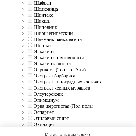
Шафран
Шелковица
Шиитаке
Шикша
Шиповник
Ширш египетский
Шлемник байкальский
Шпинат
Эвкалипт
Эвкалипт прутовидный
Эвкалипта листья
Эврикома (Тонгкат Али)
Экстракт барбариса
Экстракт виноградных косточек
Экстракт черных муравьев
Элеутерококк
Эпимедиум
Эрва шерстистая (Пол-пола)
Эспарцет
Этиловый спирт
Эхинацея
Яблоко
Мы используем cookie.