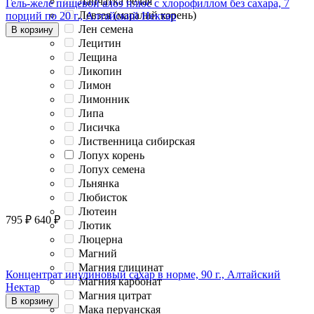
Лапчатка белая
Гель-желе пищевой алоэ плюс с хлорофиллом без сахара, 7
Левзея (маралий корень)
порций по 20 г., Алтайский Нектар
Лен семена
В корзину
Лецитин
Лещина
Ликопин
Лимон
Лимонник
Липа
Лисичка
Лиственница сибирская
Лопух корень
Лопух семена
Льнянка
Любисток
Лютеин
795
₽
640
₽
Лютик
Люцерна
Магний
Магния глицинат
Концентрат инулиновый сахар в норме, 90 г., Алтайский
Магния карбонат
Нектар
Магния цитрат
В корзину
Мака перуанская