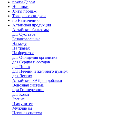
почти Даром
Новинки
Хиты продаж
Товары со скидкой
по Назначению
Алтайская продукция
Алтайские бальзамы
для Суставов
Безалкогольные
На меду
На травах
На фруктозе
для Очищения организма
для Сердца и сосудов
для Почек
для Печени и желчного пузыря
для Легких
Алтайские БАДы и добавки
Венозная система
при Гиппертонии
для Кожи
Зрение
Иммунитет
Мужчинам
Нервная система