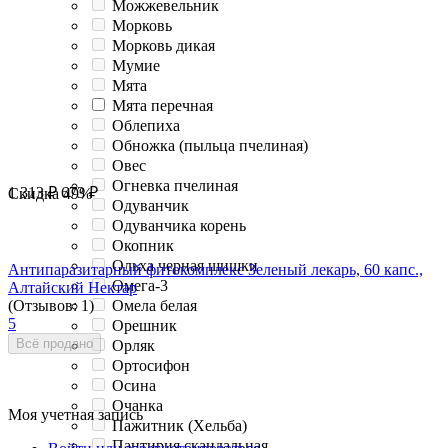
Можжевельник
Морковь
Морковь дикая
Мумие
Мята
Мята перечная
Облепиха
Обножка (пыльца пчелиная)
Овес
Огневка пчелиная
1 313
₽
673
₽
Скидка
49%
Одуванчик
Одуванчика корень
Окопник
Ольха черная шишки
Антипаразитарный фитокомплекс Зеленый лекарь, 60 капс.,
Омега-3
Алтайский Нектар
Омела белая
(Отзывов: 1)
5
Орешник
Всё продано
Орляк
Ортосифон
Осина
Очанка
Моя учетная запись
Пажитник (Хельба)
Пантирия скандальная