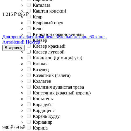
Каталаза
Каштан конский
1 215
₽
695
₽
Кедр
Кедровый орех
Келп
Кирказон обыкновенный
Для зрения фитокомплекс Зеленый лекарь, 60 капс.,
Клевер
Алтайский Нектар
Клевер красный
В корзину
Клевер луговой
Клопогон (цимицифуга)
Клюква
Козелец
Козлятник (галега)
Коллаген
Коллизия душистая трава
Копеечник (красный корень)
Копытень
Кора дуба
Кордицепс
Корень Кудзу
Кориандр
980
₽
691
₽
Корица