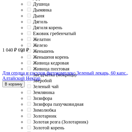
Душица
Дымянка
Дыня
Дягиль
Дягиля корень
Ежовик гребенчатый
Желатин
Железо
1 040
₽
698
₽
Женьшень
Женьшеня корень
Живица кедровая
Живица пихтовая
Для сердца и сосудов фитокомплекс Зеленый лекарь, 60 капс.,
Звездчатка (мокрица)
Алтайский Нектар
Зверобой
В корзину
Зеленый чай
Земляника
Зизифора
Зизифора пахучковидная
Зимолюбка
Золотарник
Золотая розга (Золотарник)
Золотой корень