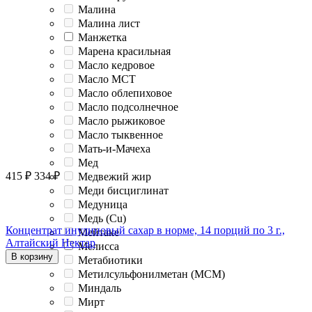
Малина
Малина лист
Манжетка
Марена красильная
Масло кедровое
Масло МСТ
Масло облепиховое
Масло подсолнечное
Масло рыжиковое
Масло тыквенное
Мать-и-Мачеха
Мед
415
₽
334
₽
Медвежий жир
Меди бисциглинат
Медуница
Медь (Cu)
Концентрат инулиновый сахар в норме, 14 порций по 3 г.,
Мейтаке
Алтайский Нектар
Мелисса
В корзину
Метабиотики
Метилсульфонилметан (МСМ)
Миндаль
Мирт