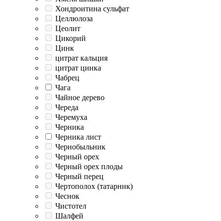
Хондроитина сульфат
Целлюлоза
Цеолит
Цикорий
Цинк
цитрат кальция
цитрат цинка
Чабрец
Чага
Чайное дерево
Череда
Черемуха
Черника
Черника лист
Чернобыльник
Черный орех
Черный орех плоды
Черный перец
Чертополох (татарник)
Чеснок
Чистотел
Шалфей