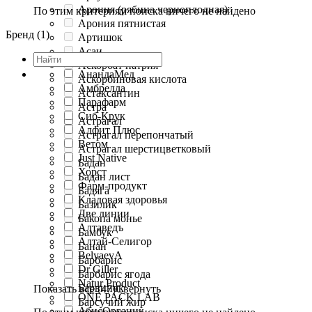
Арония (рябина черноплодная)
По этим критериям поиска ничего не найдено
Арония пятнистая
Бренд (1)
Артишок
Асаи
Аскорбат натрия
АнандаМед
Аскорбиновая кислота
Амбрелла
Астаксантин
Парафарм
Астра
Сиб-Крук
Астрагал
Алфит Плюс
Астрагал перепончатый
Ветом
Астрагал шерстицветковый
Just Native
Бадан
Хорст
Бадан лист
Фарм-продукт
Бадяга
Кладовая здоровья
Базилик
Две линии
Бакопа монье
Алтаведъ
Бамбук
Алтай-Селигор
Банан
BelyaevA
Барбарис
Dr Giller
Барбарис ягода
Natur Product
Барвинок
Показать все (47)
Свернуть
ONE PACK LAB
Барсучий жир
АбисОрганик