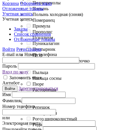
Полипренолы
Корзина
Оформить заказ
Отложенные товары
Полынь
Учетная запись
Полынь холодная (синяя)
Учетная запись
Померанец
Примула
Заказы
Прополис
Список сравнения
Псиллиум
Отложенные товары
Пуникалагин
Войти
Регистрация
Пустырник
E-mail или Номер телефона
Пуэр
Пчелиное маточное молочко
Пароль
Пшеница
Вход по коду
Пыльца
Запомнить меня
Пыльца сосны
Антибот
Пюре
Зарегистрироваться
Войти
Расторопша
Имя
Ревень корень
Фамилия
Рейши
Номер телефона
Репешок
Ресвератрол
или
Рогоз широколистный
Электронная почта
Родиола розовая
Придумайте пароль