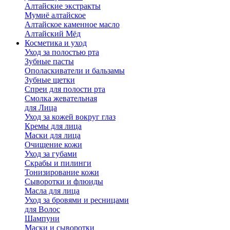
Алтайские экстракты
Мумиё алтайское
Алтайское каменное масло
Алтайский Мёд
Косметика и уход
Уход за полостью рта
Зубные пасты
Ополаскиватели и бальзамы
Зубные щетки
Спреи для полости рта
Смолка жевательная
для Лица
Уход за кожей вокруг глаз
Кремы для лица
Маски для лица
Очищение кожи
Уход за губами
Скрабы и пилинги
Тонизирование кожи
Сыворотки и флюиды
Масла для лица
Уход за бровями и ресницами
для Волос
Шампуни
Маски и сыворотки