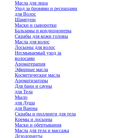
Масла для лица
Уход за бровями и ресницами
для Волос
Шампуни
Маски и сыворотки
Бальзамы и кондиционеры
Скрабы для кожи головы
Масла для волос
Лосьоны для волос
Несмываемый уход за
волосами
Ароматерапия
Эфирные масла
Косметические масла
Ароматизаторы
Для бани и сауны
для Тела
Мыло
для Душа
для Ванны
Скрабы и пиллинги для тела
Кремы и лосьоны
Маски и обертывания
Масла для тела и массажа
Дезодоранты