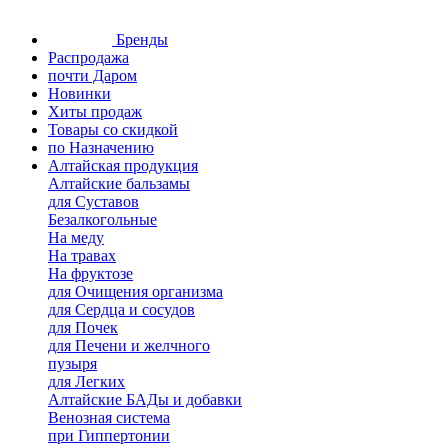
Бренды
Распродажа
почти Даром
Новинки
Хиты продаж
Товары со скидкой
по Назначению
Алтайская продукция
Алтайские бальзамы
для Суставов
Безалкогольные
На меду
На травах
На фруктозе
для Очищения организма
для Сердца и сосудов
для Почек
для Печени и желчного
пузыря
для Легких
Алтайские БАДы и добавки
Венозная система
при Гиппертонии