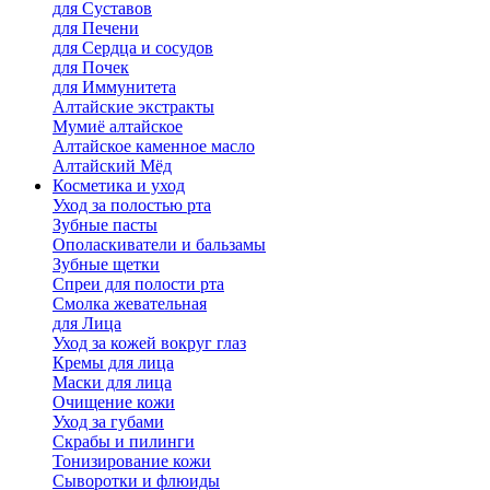
для Cуставов
для Печени
для Сердца и сосудов
для Почек
для Иммунитета
Алтайские экстракты
Мумиё алтайское
Алтайское каменное масло
Алтайский Мёд
Косметика и уход
Уход за полостью рта
Зубные пасты
Ополаскиватели и бальзамы
Зубные щетки
Спреи для полости рта
Смолка жевательная
для Лица
Уход за кожей вокруг глаз
Кремы для лица
Маски для лица
Очищение кожи
Уход за губами
Скрабы и пилинги
Тонизирование кожи
Сыворотки и флюиды