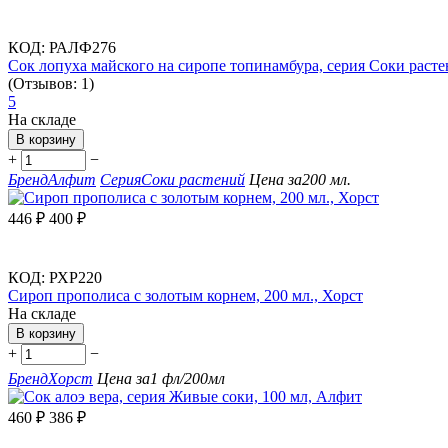
КОД:
РАЛФ276
Сок лопуха майского на сиропе топинамбура, серия Соки расте
(Отзывов: 1)
5
На складе
В корзину
+
−
Бренд
Алфит
Серия
Соки растений
Цена за
200 мл.
446
₽
400
₽
КОД:
РХР220
Сироп прополиса с золотым корнем, 200 мл., Хорст
На складе
В корзину
+
−
Бренд
Хорст
Цена за
1 фл/200мл
460
₽
386
₽