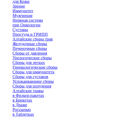
для Кожи
Зрение
Иммунитет
Мужчинам
Нервная система
при Онкологии
Суставы
Простуда и ГРИПП
Алтайские сборы трав
Желудочные сборы
Печеночные сборы
Сборы от давления
Урологические сборы
Сборы для легких
Гинекологические сборы
Сборы для иммунитета
Сборы для суставов
Успокаивающие сборы
Сборы для похудения
Алтайские травы
в Фильтр-пакетах
в Брикетах
в Драже
Россыпью
в Таблетках