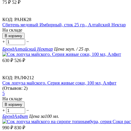
75
₽
52
₽
КОД:
РАНК28
Сбитень медовый Имбирный, стик 25 гр., Алтайский Нектар
На складе
В корзину
+
−
Бренд
Алтайский Нектар
Цена за
уп. / 25 гр.
630
₽
526
₽
КОД:
РАЛФ212
Сок лопуха майского. Серия живые соки, 100 мл, Алфит
(Отзывов: 2)
5
На складе
В корзину
+
−
Бренд
Алфит
Цена за
100 мл.
990
₽
830
₽