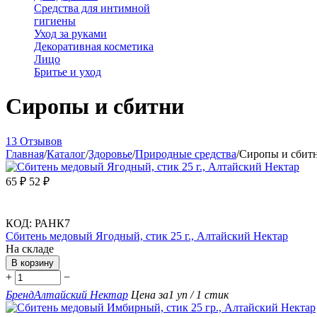
Средства для интимной
гигиены
Уход за руками
Декоративная косметика
Лицо
Бритье и уход
Сиропы и сбитни
13 Отзывов
Главная
/
Каталог
/
Здоровье
/
Природные средства
/
Сиропы и сбит
65
₽
52
₽
КОД:
РАНК7
Сбитень медовый Ягодный, стик 25 г., Алтайский Нектар
На складе
В корзину
+
−
Бренд
Алтайский Нектар
Цена за
1 уп / 1 стик