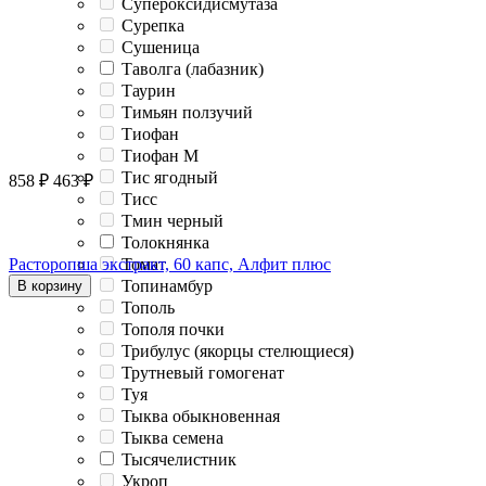
Супероксидисмутаза
Сурепка
Сушеница
Таволга (лабазник)
Таурин
Тимьян ползучий
Тиофан
Тиофан М
Тис ягодный
858
₽
463
₽
Тисс
Тмин черный
Толокнянка
Томат
Расторопша экстракт, 60 капс, Алфит плюс
Топинамбур
В корзину
Тополь
Тополя почки
Трибулус (якорцы стелющиеся)
Трутневый гомогенат
Туя
Тыква обыкновенная
Тыква семена
Тысячелистник
Укроп