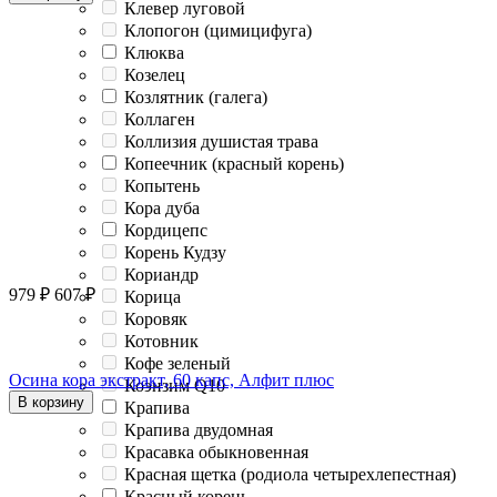
Клевер луговой
Клопогон (цимицифуга)
Клюква
Козелец
Козлятник (галега)
Коллаген
Коллизия душистая трава
Копеечник (красный корень)
Копытень
Кора дуба
Кордицепс
Корень Кудзу
Кориандр
979
₽
607
₽
Корица
Коровяк
Котовник
Кофе зеленый
Осина кора экстракт, 60 капс, Алфит плюс
Коэнзим Q10
В корзину
Крапива
Крапива двудомная
Красавка обыкновенная
Красная щетка (родиола четырехлепестная)
Красный корень