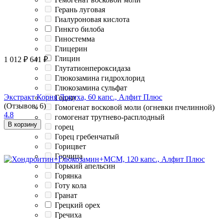
Герань луговая
Гиалуроновая кислота
Гинкго билоба
Гиностемма
Глицерин
Глицин
1 012
₽
641
₽
Глутатионпероксидаза
Глюкозамина гидрохлорид
Глюкозамина сульфат
Экстракт Корня Лопуха, 60 капс., Алфит Плюс
Годжи
(Отзывов: 6)
Гомогенат восковой моли (огневки пчелинной)
4.8
гомогенат трутнево-расплодный
В корзину
горец
Горец гребенчатый
Горицвет
Горчица
Горький апельсин
Горянка
Готу кола
Гранат
Грецкий орех
Гречиха