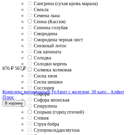
Сангрина (сухая кровь марала)
Свекла
Семена льна
Сенна (Кассия)
Синюха голубая
Смородина
Смородина черная лист
Снежный лотос
Сок шпината
Солодка
Солодки корень
876
₽
567
₽
Солянка холмовая
Сосна хвоя
Сосна шишки
Соссюрея
Комплекс витаминный FeAвит с железом, 30 капс., Алфит
Софора
Плюс
Софора японская
В корзину
Спирулина
Спорыш (горец птичий)
Стевия
Струя бобра
Супероксиддисмутаза