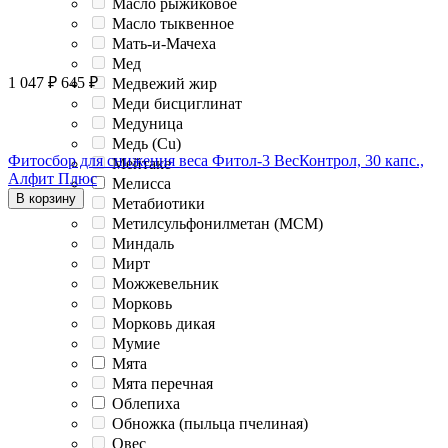
Масло рыжиковое
Масло тыквенное
Мать-и-Мачеха
Мед
1 047
₽
645
₽
Медвежий жир
Меди бисциглинат
Медуница
Медь (Cu)
Фитосбор для снижения веса Фитол-3 ВесКонтрол, 30 капс.,
Мейтаке
Алфит Плюс
Мелисса
В корзину
Метабиотики
Метилсульфонилметан (МСМ)
Миндаль
Мирт
Можжевельник
Морковь
Морковь дикая
Мумие
Мята
Мята перечная
Облепиха
Обножка (пыльца пчелиная)
Овес