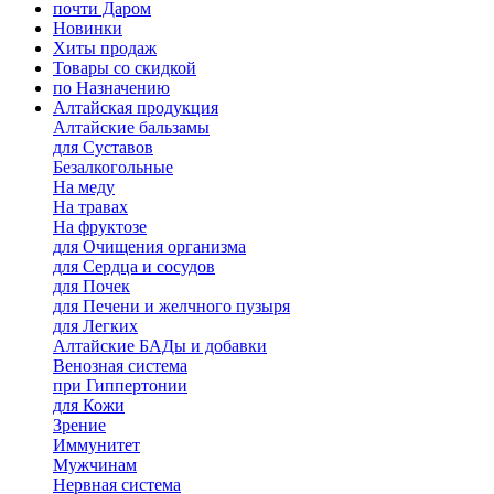
почти Даром
Новинки
Хиты продаж
Товары со скидкой
по Назначению
Алтайская продукция
Алтайские бальзамы
для Суставов
Безалкогольные
На меду
На травах
На фруктозе
для Очищения организма
для Сердца и сосудов
для Почек
для Печени и желчного пузыря
для Легких
Алтайские БАДы и добавки
Венозная система
при Гиппертонии
для Кожи
Зрение
Иммунитет
Мужчинам
Нервная система