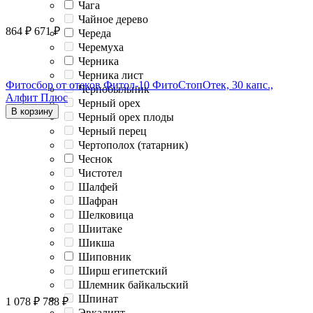
Чага
Чайное дерево
864
₽
671
₽
Череда
Черемуха
Черника
Черника лист
Фитосбор от отеков Фитол-10 ФитоСтопОтек, 30 капс.,
Чернобыльник
Алфит Плюс
Черный орех
В корзину
Черный орех плоды
Черный перец
Чертополох (татарник)
Чеснок
Чистотел
Шалфей
Шафран
Шелковица
Шиитаке
Шикша
Шиповник
Ширш египетский
Шлемник байкальский
Шпинат
1 078
₽
788
₽
Эвкалипт