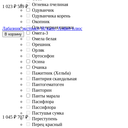
Огневка пчелиная
1 023
₽
589
₽
Одуванчик
Одуванчика корень
Окопник
Ольха черная шишки
Лабазник экстракт, 60 капс, Алфит плюс
Омега-3
В корзину
Омела белая
Орешник
Орляк
Ортосифон
Осина
Очанка
Пажитник (Хельба)
Пантирия скандальная
Пантогематоген
Панторин
Панты марала
Пасифлора
Пассифлора
Пастушья сумка
1 045
₽
707
₽
Переступень
Перец красный