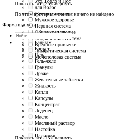
Ухо, Горло и Нос
Показать все (25)
Свернуть
для Волос
Женское здоровье
По этим критериям поиска ничего не найдено
Мужское здоровье
Форма выпуска
Нервная система
Общеукрепляющее
Эндокринная система
Бальзам
Вредные привычки
Брикет
Лимфатическая система
Гель
Мочеполовая система
Гель-желе
Гранулы
Драже
Жевательные таблетки
Жидкость
Капли
Капсулы
Концентрат
Леденец
Масло
Масляный раствор
Настойка
Пастилки
Показать все (25)
Свернуть