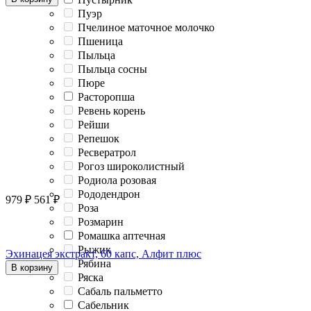
Пуэр
Пчелиное маточное молочко
Пшеница
Пыльца
Пыльца сосны
Пюре
Расторопша
Ревень корень
Рейши
Репешок
Ресвератрол
Рогоз широколистный
Родиола розовая
Рододендрон
979
₽
561
₽
Роза
Розмарин
Ромашка аптечная
Рыжик
Эхинацея экстракт, 60 капс, Алфит плюс
Рябина
В корзину
Ряска
Сабаль пальметто
Сабельник