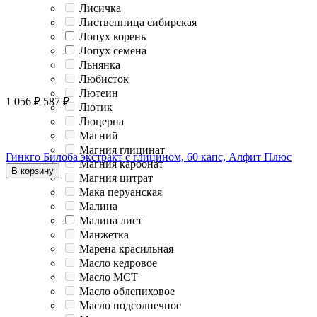
Лисичка
Лиственница сибирская
Лопух корень
Лопух семена
Льнянка
Любисток
Лютеин
1 056
₽
587
₽
Лютик
Люцерна
Магний
Магния глицинат
Гинкго Билоба экстракт с глицином, 60 капс, Алфит Плюс
Магния карбонат
В корзину
Магния цитрат
Мака перуанская
Малина
Малина лист
Манжетка
Марена красильная
Масло кедровое
Масло МСТ
Масло облепиховое
Масло подсолнечное