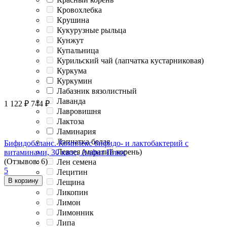
Кровохлебка
Крушина
Кукурузные рыльца
Кунжут
Купальница
Курильский чай (лапчатка кустарниковая)
Куркума
Куркумин
Лабазник вязолистный
Лаванда
1 122
₽
744
₽
Лавровишня
Лактоза
Ламинария
Лапчатка белая
Бифидобаланс. Комплекс бифидо- и лактобактерий с
Левзея (маралий корень)
витаминами, 30 капс, Алфит Плюс
(Отзывов: 6)
Лен семена
5
Лецитин
В корзину
Лещина
Ликопин
Лимон
Лимонник
Липа