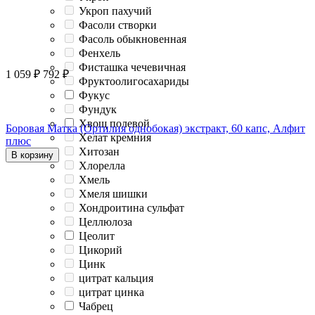
Укроп пахучий
Фасоли створки
Фасоль обыкновенная
Фенхель
Фисташка чечевичная
1 059
₽
792
₽
Фруктоолигосахариды
Фукус
Фундук
Хвощ полевой
Боровая Матка (Ортилия однобокая) экстракт, 60 капс, Алфит
Хелат кремния
плюс
Хитозан
В корзину
Хлорелла
Хмель
Хмеля шишки
Хондроитина сульфат
Целлюлоза
Цеолит
Цикорий
Цинк
цитрат кальция
цитрат цинка
Чабрец