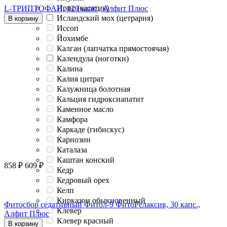
Ирис (касатик)
L-ТРИПТОФАН, 120 капс., Алфит Плюс
Исландский мох (цетрария)
В корзину
Иссоп
Йохимбе
Калган (лапчатка прямостоячая)
Календула (ноготки)
Калина
Калия цитрат
Калужница болотная
Кальция гидроксиапатит
Каменное масло
Камфора
Каркаде (гибискус)
Карнозин
Каталаза
Каштан конский
858
₽
609
₽
Кедр
Кедровый орех
Келп
Кирказон обыкновенный
Фитосбор седативный Фитол-9 ФитоРелаксив, 30 капс.,
Клевер
Алфит Плюс
Клевер красный
В корзину