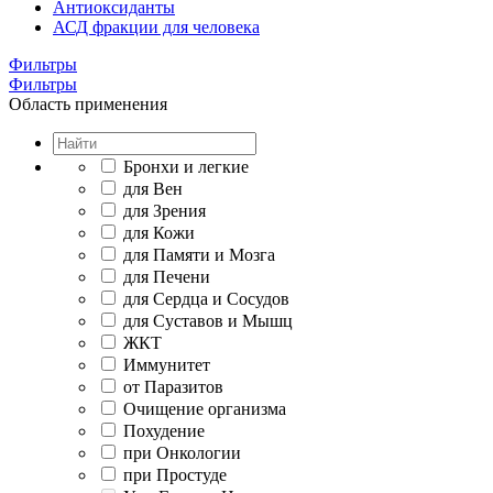
Антиоксиданты
АСД фракции для человека
Фильтры
Фильтры
Область применения
Бронхи и легкие
для Вен
для Зрения
для Кожи
для Памяти и Мозга
для Печени
для Сердца и Сосудов
для Суставов и Мышц
ЖКТ
Иммунитет
от Паразитов
Очищение организма
Похудение
при Онкологии
при Простуде