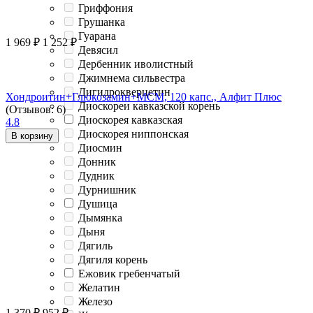
Гриффония
Грушанка
Гуарана
1 969
₽
1 252
₽
Девясил
Дербенник иволистный
Джимнема сильвестра
Дигидрокверцетин
Хондроитин+Глюкозамин+МСМ, 120 капс., Алфит Плюс
Диоскореи кавказской корень
(Отзывов: 6)
Диоскорея кавказская
4.8
Диоскорея ниппонская
В корзину
Диосмин
Донник
Дудник
Дурнишник
Душица
Дымянка
Дыня
Дягиль
Дягиля корень
Ежовик гребенчатый
Желатин
Железо
1 370
₽
952
₽