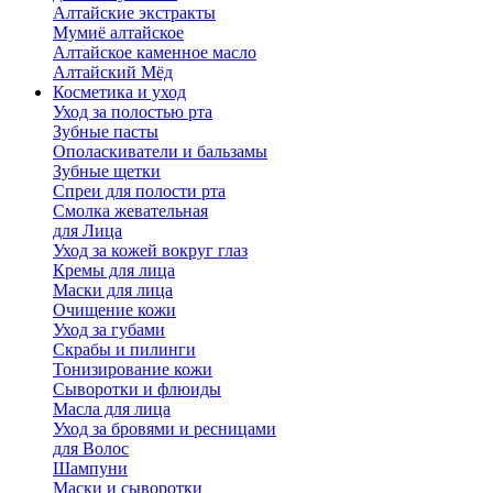
Алтайские экстракты
Мумиё алтайское
Алтайское каменное масло
Алтайский Мёд
Косметика и уход
Уход за полостью рта
Зубные пасты
Ополаскиватели и бальзамы
Зубные щетки
Спреи для полости рта
Смолка жевательная
для Лица
Уход за кожей вокруг глаз
Кремы для лица
Маски для лица
Очищение кожи
Уход за губами
Скрабы и пилинги
Тонизирование кожи
Сыворотки и флюиды
Масла для лица
Уход за бровями и ресницами
для Волос
Шампуни
Маски и сыворотки