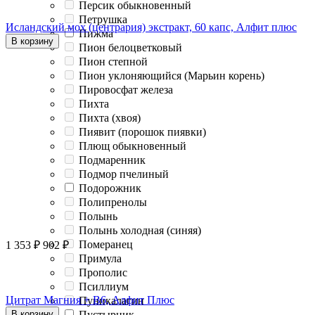
Персик обыкновенный
Петрушка
Исландский мох (центрария) экстракт, 60 капс, Алфит плюс
Пижма
В корзину
Пион белоцветковый
Пион степной
Пион уклоняющийся (Марьин корень)
Пировосфат железа
Пихта
Пихта (хвоя)
Пиявит (порошок пиявки)
Плющ обыкновенный
Подмаренник
Подмор пчелиный
Подорожник
Полипренолы
Полынь
Полынь холодная (синяя)
Померанец
1 353
₽
902
₽
Примула
Прополис
Псиллиум
Цитрат Магния + В6, Алфит Плюс
Пуникалагин
В корзину
Пустырник