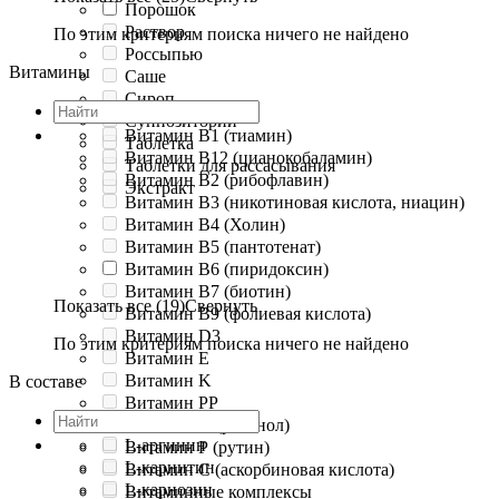
Порошок
Раствор
По этим критериям поиска ничего не найдено
Россыпью
Витамины
Саше
Сироп
Суппозитории
Витамин B1 (тиамин)
Таблетка
Витамин B12 (цианокобаламин)
Таблетки для рассасывания
Витамин B2 (рибофлавин)
Экстракт
Витамин B3 (никотиновая кислота, ниацин)
Витамин B4 (Холин)
Витамин B5 (пантотенат)
Витамин B6 (пиридоксин)
Витамин B7 (биотин)
Показать все (19)
Свернуть
Витамин B9 (фолиевая кислота)
Витамин D3
По этим критериям поиска ничего не найдено
Витамин E
Витамин K
В составе
Витамин PP
Витамин А (ретинол)
L-аргинин
Витамин Р (рутин)
L-карнитин
Витамин С (аскорбиновая кислота)
L-карнозин
Витаминные комплексы