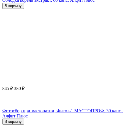
Солодка корень экстракт, 60 капс, Алфит плюс
В корзину
845
₽
380
₽
Фитосбор при мастопатии, Фитол-1 МАСТОПРОФ, 30 капс.,
Алфит Плюс
В корзину