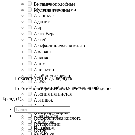
Авокадо
Витаминоподобные
Агарик бразильский
Мультивитамины
Агарикус
Адонис
Аир
Алоэ Вера
Алтей
Альфа-липоевая кислота
Амарант
Ананас
Анис
Апельсин
Арабиногалактан
Показать все (447)
Свернуть
Арбуз
Арония (рябина черноплодная)
По этим критериям поиска ничего не найдено
Арония пятнистая
Бренд (1)
Артишок
Асаи
Аскорбат натрия
АнандаМед
Аскорбиновая кислота
Амбрелла
Астаксантин
Парафарм
Астра
Сиб-Крук