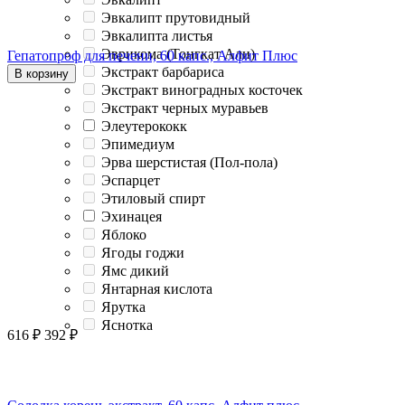
Эвкалипт прутовидный
Эвкалипта листья
Эврикома (Тонгкат Али)
Гепатопроф для печени, 60 капс., Алфит Плюс
Экстракт барбариса
В корзину
Экстракт виноградных косточек
Экстракт черных муравьев
Элеутерококк
Эпимедиум
Эрва шерстистая (Пол-пола)
Эспарцет
Этиловый спирт
Эхинацея
Яблоко
Ягоды годжи
Ямс дикий
Янтарная кислота
Ярутка
Яснотка
616
₽
392
₽