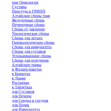
при Онкологии
Суставы
Простуда и ГРИПП
Алтайские сборы трав
Желудочные сборы
Печеночные сборы
Сборы от давления
Урологические сборы
Сборы для легких
Гинекологические сборы
Сборы для иммунитета
Сборы для суставов
Успокаивающие сборы
Сборы для похудения
Алтайские травы
в Фильтр-пакетах
в Брикетах
в Драже
Россыпью
в Таблетках
для Cуставов
для Печени
для Сердца и сосудов
для Почек
для Иммунитета