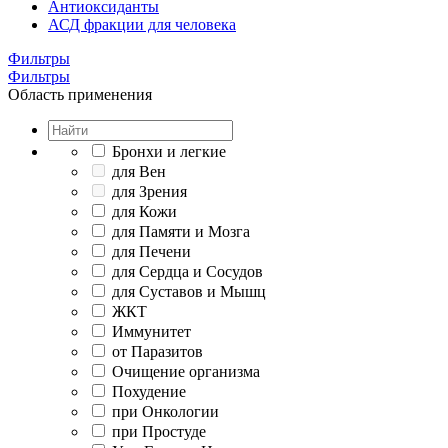
Антиоксиданты
АСД фракции для человека
Фильтры
Фильтры
Область применения
Бронхи и легкие
для Вен
для Зрения
для Кожи
для Памяти и Мозга
для Печени
для Сердца и Сосудов
для Суставов и Мышц
ЖКТ
Иммунитет
от Паразитов
Очищение организма
Похудение
при Онкологии
при Простуде