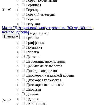
Горец гребенчатый
Горицвет
550
₽
Горчица
Горький апельсин
Горянка
Готу кола
Масло "Для суставов" капсулированное 300 мг, 180 кап.,
Гранат
Компас Здоровья
Грецкий орех
В корзину
Гречиха
Гриффония
Грушанка
Гуарана
Девясил
Дербенник иволистный
Джимнема сильвестра
Дигидрокверцетин
Диоскореи кавказской корень
Диоскорея кавказская
Диоскорея ниппонская
Диосмин
Донник
Дудник
790
₽
Дурнишник