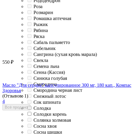
Рододендрон
Роза
Розмарин
Ромашка аптечная
Рыжик
Рябина
Ряска
Сабаль пальметто
Сабельник
Сангрина (сухая кровь марала)
Свекла
550
₽
Семена льна
Сенна (Кассия)
Синюха голубая
Смородина
Масло "Для сердца" капсулированное 300 мг, 180 кап., Компас
Смородина черная лист
Здоровья
(Отзывов: 1)
Снежный лотос
4
Сок шпината
Всё продано
Солодка
Солодки корень
Солянка холмовая
Сосна хвоя
Сосна шишки