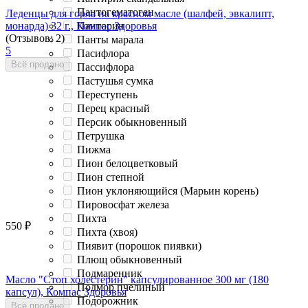
Пантогематоген
Леденцы для горла на красном масле (шалфей, эвкалипт,
монарда) 32 г., Компас Здоровья
Панторин
(Отзывов: 2)
Панты марала
5
Пасифлора
Всё продано
Пассифлора
Пастушья сумка
Переступень
Перец красный
Персик обыкновенный
Петрушка
Пижма
Пион белоцветковый
Пион степной
Пион уклоняющийся (Марьин корень)
Пировосфат железа
Пихта
550
₽
Пихта (хвоя)
Пиявит (порошок пиявки)
Плющ обыкновенный
Подмаренник
Масло "Стоп холестерин" капсулированное 300 мг (180
Подмор пчелиный
капсул), Компас Здоровья
Подорожник
Всё продано