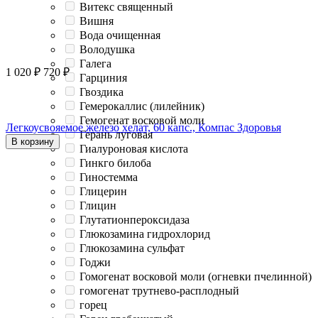
Витекс священный
Вишня
Вода очищенная
Володушка
Галега
1 020
₽
720
₽
Гарциния
Гвоздика
Гемерокаллис (лилейник)
Гемогенат восковой моли
Легкоусвояемое железо хелат, 60 капс., Компас Здоровья
Герань луговая
В корзину
Гиалуроновая кислота
Гинкго билоба
Гиностемма
Глицерин
Глицин
Глутатионпероксидаза
Глюкозамина гидрохлорид
Глюкозамина сульфат
Годжи
Гомогенат восковой моли (огневки пчелинной)
гомогенат трутнево-расплодный
горец