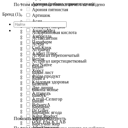
Арония (рябина черноплодная)
По этим критериям поиска ничего не найдено
Арония пятнистая
Бренд (1)
Артишок
Асаи
Аскорбат натрия
АнандаМед
Аскорбиновая кислота
Амбрелла
Астаксантин
Парафарм
Астра
Сиб-Крук
Астрагал
Алфит Плюс
Астрагал перепончатый
Ветом
Астрагал шерстицветковый
Just Native
Бадан
Хорст
Бадан лист
Фарм-продукт
Бадяга
Кладовая здоровья
Базилик
Две линии
Бакопа монье
Алтаведъ
Бамбук
Алтай-Селигор
Банан
BelyaevA
Барбарис
Dr Giller
Барбарис ягода
Natur Product
Барвинок
Показать все (47)
Свернуть
ONE PACK LAB
Барсучий жир
АбисОрганик