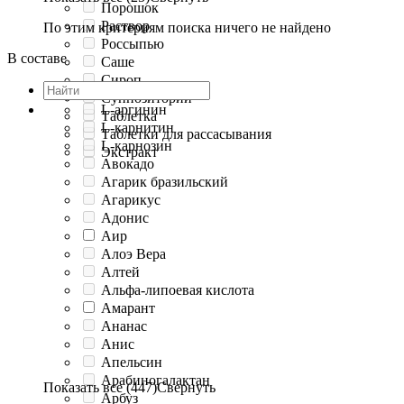
Порошок
Раствор
По этим критериям поиска ничего не найдено
Россыпью
В составе
Саше
Сироп
Суппозитории
L-аргинин
Таблетка
L-карнитин
Таблетки для рассасывания
L-карнозин
Экстракт
Авокадо
Агарик бразильский
Агарикус
Адонис
Аир
Алоэ Вера
Алтей
Альфа-липоевая кислота
Амарант
Ананас
Анис
Апельсин
Арабиногалактан
Показать все (447)
Свернуть
Арбуз