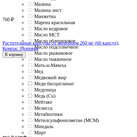
Малина
Малина лист
Манжетка
760
₽
Марена красильная
Масло кедровое
Масло МСТ
Масло облепиховое
Растительные капсулы со зверобоем 260 мг (60 капсул),
Масло подсолнечное
Компас Здоровья
Масло рыжиковое
В корзину
Масло тыквенное
Мать-и-Мачеха
Мед
Медвежий жир
Меди бисциглинат
Медуница
Медь (Cu)
Мейтаке
Мелисса
Метабиотики
Метилсульфонилметан (МСМ)
Миндаль
Мирт