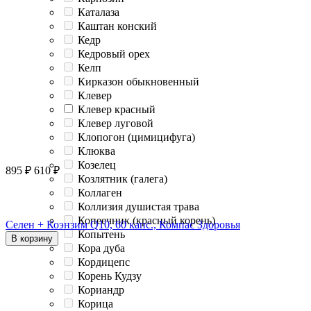
Каталаза
Каштан конский
Кедр
Кедровый орех
Келп
Кирказон обыкновенный
Клевер
Клевер красный
Клевер луговой
Клопогон (цимицифуга)
Клюква
Козелец
895
₽
610
₽
Козлятник (галега)
Коллаген
Коллизия душистая трава
Копеечник (красный корень)
Селен + Коэнзим Q10, 60 капс., Компас Здоровья
Копытень
В корзину
Кора дуба
Кордицепс
Корень Кудзу
Кориандр
Корица