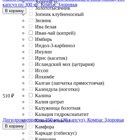
Золотой ус
капсул по 300 мг, Компас Здоровья
Золототысячник
В корзину
Зопник клубненосный
Зюзник
Ива белая
Иван-чай (кипрей)
Имбирь
Индол-3-карбинол
Инулин
Ирис (касатик)
Исландский мох (цетрария)
Иссоп
Йохимбе
Калган (лапчатка прямостоячая)
Календула (ноготки)
Калина
510
₽
Калия цитрат
Калужница болотная
Кальция гидроксиапатит
Дигидрокверцетин 250 мг. (30 капсул), Компас Здоровья
Каменное масло
В корзину
Камфора
Каркаде (гибискус)
Карнозин