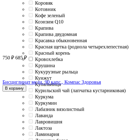
Коровяк
Котовник
Кофе зеленый
Коэнзим Q10
Крапива
Крапива двудомная
Красавка обыкновенная
Красная щетка (родиола четырехлепестная)
Красный корень
750
₽
685
₽
Кровохлебка
Крушина
Кукурузные рыльца
Кунжут
Бисциглинат меди. 90 капс., Компас Здоровья
Купальница
В корзину
Курильский чай (лапчатка кустарниковая)
Куркума
Куркумин
Лабазник вязолистный
Лаванда
Лавровишня
Лактоза
Ламинария