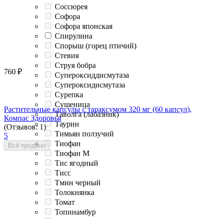
Соссюрея
Софора
Софора японская
Спирулина
Спорыш (горец птичий)
Стевия
Струя бобра
760
₽
Супероксиддисмутаза
Супероксидисмутаза
Сурепка
Сушеница
Растительные капсулы с тараксумом 320 мг (60 капсул),
Таволга (лабазник)
Компас Здоровья
Таурин
(Отзывов: 1)
Тимьян ползучий
5
Тиофан
Всё продано
Тиофан М
Тис ягодный
Тисс
Тмин черный
Толокнянка
Томат
Топинамбур