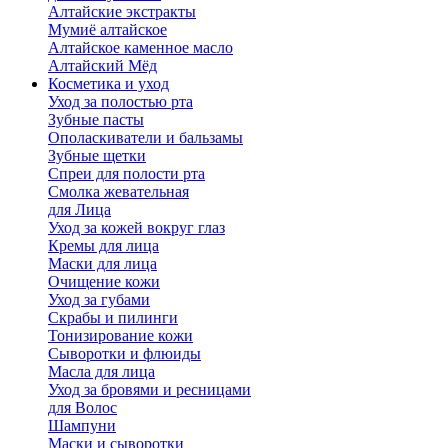
Алтайские экстракты
Мумиё алтайское
Алтайское каменное масло
Алтайский Мёд
Косметика и уход
Уход за полостью рта
Зубные пасты
Ополаскиватели и бальзамы
Зубные щетки
Спреи для полости рта
Смолка жевательная
для Лица
Уход за кожей вокруг глаз
Кремы для лица
Маски для лица
Очищение кожи
Уход за губами
Скрабы и пилинги
Тонизирование кожи
Сыворотки и флюиды
Масла для лица
Уход за бровями и ресницами
для Волос
Шампуни
Маски и сыворотки