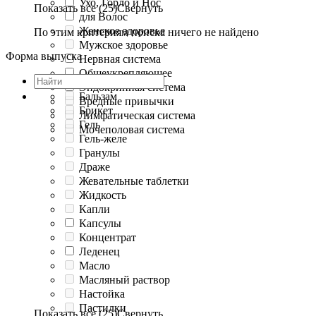
Ухо, Горло и Нос
Показать все (25)
Свернуть
для Волос
Женское здоровье
По этим критериям поиска ничего не найдено
Мужское здоровье
Форма выпуска
Нервная система
Общеукрепляющее
Эндокринная система
Бальзам
Вредные привычки
Брикет
Лимфатическая система
Гель
Мочеполовая система
Гель-желе
Гранулы
Драже
Жевательные таблетки
Жидкость
Капли
Капсулы
Концентрат
Леденец
Масло
Масляный раствор
Настойка
Пастилки
Показать все (25)
Свернуть