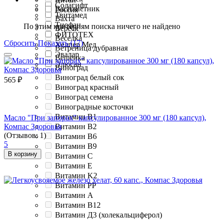
Солагифт
Василистник
Россия
Твитамед
Вахта
Тиофан
По этим критериям поиска ничего не найдено
Вереск
ФИТОТЕХ
Веселка
Сбросить
Показать (17)
Хелпер Мед
Ветреница дубравная
Эвалар
Вешенка
Элюсан
Виноград
Виноград белый сок
565
₽
Виноград красный
Виноград семена
Виноградные косточки
Витамин B1
Масло "При запорах" капсулированное 300 мг (180 капсул),
Витамин B2
Компас Здоровья
(Отзывов: 1)
Витамин B6
5
Витамин B9
В корзину
Витамин C
Витамин E
Витамин K2
Витамин PP
Витамин А
Витамин В12
Витамин Д3 (холекальциферол)