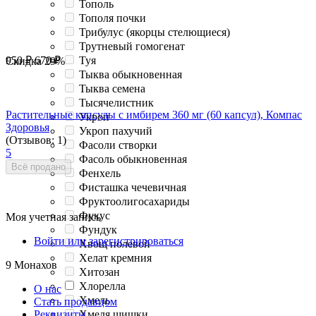
Тополь
Тополя почки
Трибулус (якорцы стелющиеся)
Трутневый гомогенат
950
₽
670
₽
Туя
Скидка
29%
Тыква обыкновенная
Тыква семена
Тысячелистник
Растительные капсулы с имбирем 360 мг (60 капсул), Компас
Укроп
Здоровья
Укроп пахучий
(Отзывов: 1)
Фасоли створки
5
Фасоль обыкновенная
Всё продано
Фенхель
Фисташка чечевичная
Фруктоолигосахариды
Фукус
Моя учетная запись
Фундук
Войти или зарегистрироваться
Хвощ полевой
Хелат кремния
9 Монахов
Хитозан
Хлорелла
О нас
Хмель
Стать продавцом
Хмеля шишки
Реквизиты