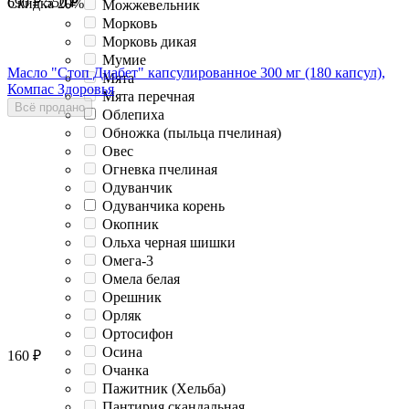
690
₽
550
₽
Скидка
20%
Можжевельник
Морковь
Морковь дикая
Мумие
Масло "Стоп Диабет" капсулированное 300 мг (180 капсул),
Мята
Компас Здоровья
Мята перечная
Всё продано
Облепиха
Обножка (пыльца пчелиная)
Овес
Огневка пчелиная
Одуванчик
Одуванчика корень
Окопник
Ольха черная шишки
Омега-3
Омела белая
Орешник
Орляк
Ортосифон
Осина
160
₽
Очанка
Пажитник (Хельба)
Пантирия скандальная