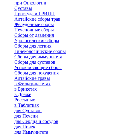
при Онкологии
Суставы
Простуда и ГРИПП
Алтайские сборы трав
Желудочные сборы
Печеночные сборы
Сборы от давления
Урологические сборы
Сборы для легких
Гинекологические сборы
Сборы для иммунитета
Сборы для суставов
Успокаивающие сборы
Сборы для похудения
Алтайские травы
в Фильтр-пакетах
в Брикетах
в Драже
Россыпью
в Таблетках
для Cуставов
для Печени
для Сердца и сосудов
для Почек
для Иммунитета