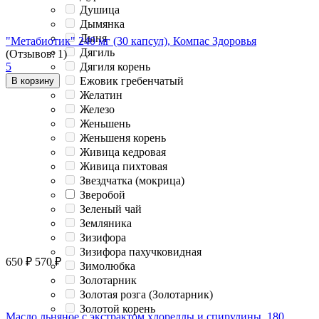
Душица
Дымянка
Дыня
"Метабиотик" 240 мг (30 капсул), Компас Здоровья
Дягиль
(Отзывов: 1)
Дягиля корень
5
Ежовик гребенчатый
В корзину
Желатин
Железо
Женьшень
Женьшеня корень
Живица кедровая
Живица пихтовая
Звездчатка (мокрица)
Зверобой
Зеленый чай
Земляника
Зизифора
Зизифора пахучковидная
650
₽
570
₽
Зимолюбка
Золотарник
Золотая розга (Золотарник)
Золотой корень
Масло льняное с экстрактом хлореллы и спирулины, 180