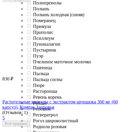
Полипренолы
Полынь
Полынь холодная (синяя)
Померанец
Примула
Прополис
Псиллиум
Пуникалагин
Пустырник
Пуэр
Пчелиное маточное молочко
Пшеница
Пыльца
830
₽
Пыльца сосны
Пюре
Расторопша
Ревень корень
Растительные капсулы с экстрактом артишока 360 мг (60
Рейши
капсул), Компас Здоровья
Репешок
(Отзывов: 1)
Ресвератрол
5
Рогоз широколистный
Всё продано
Родиола розовая