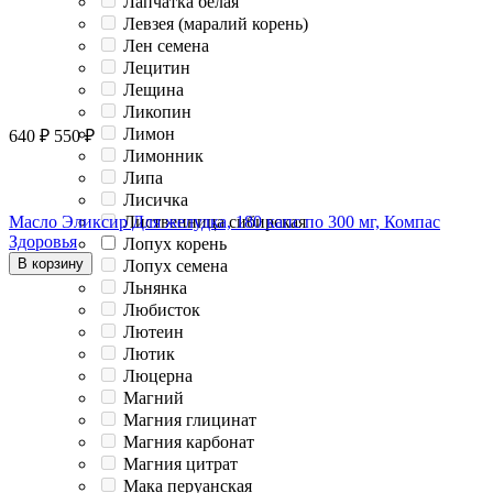
Лапчатка белая
Левзея (маралий корень)
Лен семена
Лецитин
Лещина
Ликопин
Лимон
640
₽
550
₽
Лимонник
Липа
Лисичка
Лиственница сибирская
Масло Эликсир Для желудка, 180 капс по 300 мг, Компас
Здоровья
Лопух корень
В корзину
Лопух семена
Льнянка
Любисток
Лютеин
Лютик
Люцерна
Магний
Магния глицинат
Магния карбонат
Магния цитрат
Мака перуанская