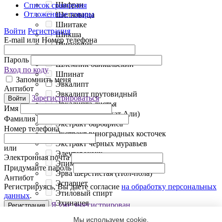
Шафран
Список сравнения
Отложенные товары
Шелковица
Шиитаке
Войти
Регистрация
Шикша
E-mail или Номер телефона
Шиповник
Ширш египетский
Пароль
Шлемник байкальский
Вход по коду
Шпинат
Запомнить меня
Эвкалипт
Антибот
Эвкалипт прутовидный
Зарегистрироваться
Войти
Эвкалипта листья
Имя
Эврикома (Тонгкат Али)
Фамилия
Экстракт барбариса
Номер телефона
Экстракт виноградных косточек
Экстракт черных муравьев
или
Элеутерококк
Электронная почта
Эпимедиум
Придумайте пароль
Эрва шерстистая (Пол-пола)
Антибот
Эспарцет
Регистрируясь, Вы даете согласие
на обработку персональных
Этиловый спирт
данных
.
Эхинацея
Я уже зарегистрирован
Регистрация
Яблоко
Мы используем cookie.