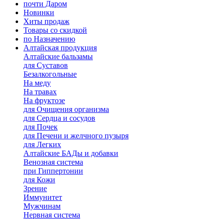
почти Даром
Новинки
Хиты продаж
Товары со скидкой
по Назначению
Алтайская продукция
Алтайские бальзамы
для Суставов
Безалкогольные
На меду
На травах
На фруктозе
для Очищения организма
для Сердца и сосудов
для Почек
для Печени и желчного пузыря
для Легких
Алтайские БАДы и добавки
Венозная система
при Гиппертонии
для Кожи
Зрение
Иммунитет
Мужчинам
Нервная система