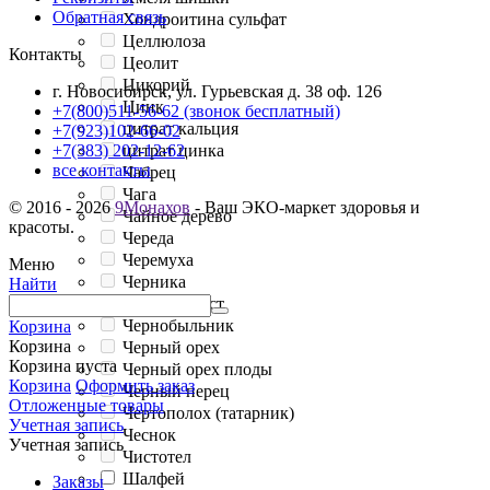
Обратная связь
Хондроитина сульфат
Целлюлоза
Контакты
Цеолит
Цикорий
г. Новосибирск, ул. Гурьевская д. 38 оф. 126
Цинк
+7(800)511-56-62 (звонок бесплатный)
цитрат кальция
+7(923)102-66-02
цитрат цинка
+7(383) 202-12-62
все контакты
Чабрец
Чага
© 2016 - 2026
9Монахов
- Ваш ЭКО-маркет здоровья и
Чайное дерево
красоты.
Череда
Черемуха
Меню
Черника
Найти
Черника лист
Чернобыльник
Корзина
Корзина
Черный орех
Корзина пуста
Черный орех плоды
Корзина
Оформить заказ
Черный перец
Отложенные товары
Чертополох (татарник)
Учетная запись
Чеснок
Учетная запись
Чистотел
Шалфей
Заказы