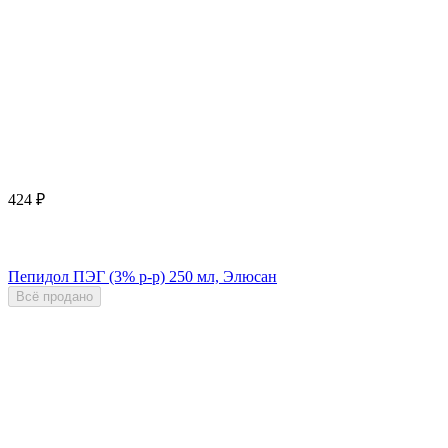
424
₽
Пепидол ПЭГ (3% р-р) 250 мл, Элюсан
Всё продано