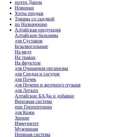
почти Даром
Новинки
Хиты продаж
Товары со скидкой
по Назначению
Алтайская продукция
Алтайские бальзамы
для Суставов
Безалкогольные
На меду
На травах
На фруктозе
для Очищения организма
для Сердца и сосудов
для Почек
для Печени и желчного пузыря
для Легких
Алтайские БАДы и добавки
Венозная система
при Гиппертонии
для Кожи
Зрение
Иммунитет
Мужчинам
Нервная система