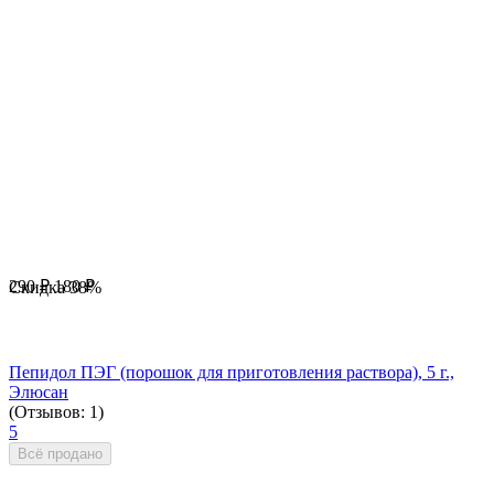
290
₽
180
₽
Скидка
38%
Пепидол ПЭГ (порошок для приготовления раствора), 5 г.,
Элюсан
(Отзывов: 1)
5
Всё продано