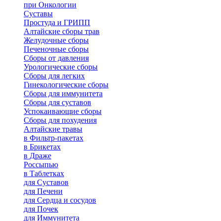
при Онкологии
Суставы
Простуда и ГРИПП
Алтайские сборы трав
Желудочные сборы
Печеночные сборы
Сборы от давления
Урологические сборы
Сборы для легких
Гинекологические сборы
Сборы для иммунитета
Сборы для суставов
Успокаивающие сборы
Сборы для похудения
Алтайские травы
в Фильтр-пакетах
в Брикетах
в Драже
Россыпью
в Таблетках
для Cуставов
для Печени
для Сердца и сосудов
для Почек
для Иммунитета