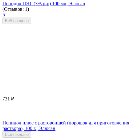
Пепидол ПЭГ (3% р-р) 100 мл, Элюсан
(Отзывов: 1)
5
Всё продано
731
₽
Пепидол плюс с расторопшей (порошок для приготовления
раствора), 100 г., Элюсан
Всё продано