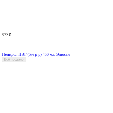
572
₽
Пепидол ПЭГ (5% р-р) 450 мл, Элюсан
Всё продано