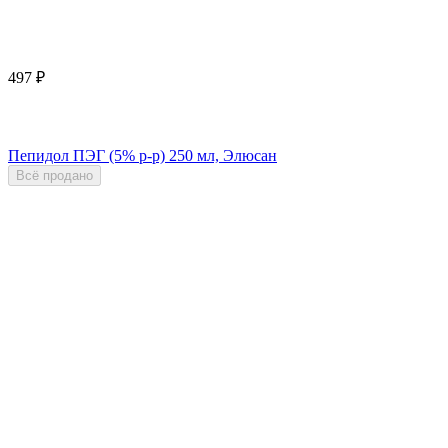
497
₽
Пепидол ПЭГ (5% р-р) 250 мл, Элюсан
Всё продано