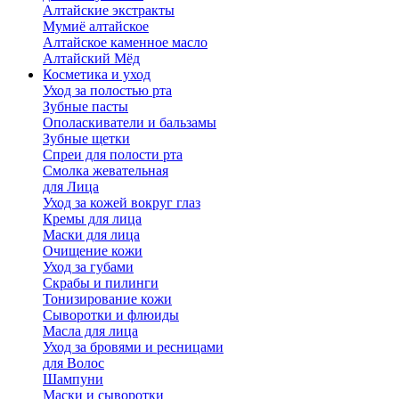
Алтайские экстракты
Мумиё алтайское
Алтайское каменное масло
Алтайский Мёд
Косметика и уход
Уход за полостью рта
Зубные пасты
Ополаскиватели и бальзамы
Зубные щетки
Спреи для полости рта
Смолка жевательная
для Лица
Уход за кожей вокруг глаз
Кремы для лица
Маски для лица
Очищение кожи
Уход за губами
Скрабы и пилинги
Тонизирование кожи
Сыворотки и флюиды
Масла для лица
Уход за бровями и ресницами
для Волос
Шампуни
Маски и сыворотки