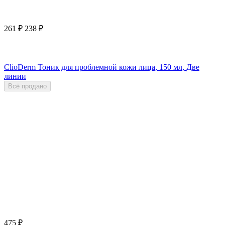
261
₽
238
₽
ClioDerm Тоник для проблемной кожи лица, 150 мл, Две
линии
Всё продано
475
₽