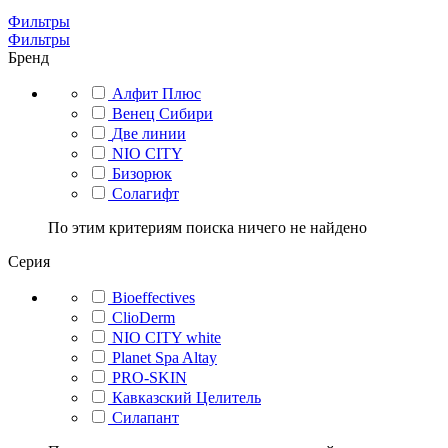
Фильтры
Фильтры
Бренд
Алфит Плюс
Венец Сибири
Две линии
NIO CITY
Бизорюк
Солагифт
По этим критериям поиска ничего не найдено
Серия
Bioeffectives
ClioDerm
NIO CITY white
Planet Spa Altay
PRO-SKIN
Кавказский Целитель
Силапант