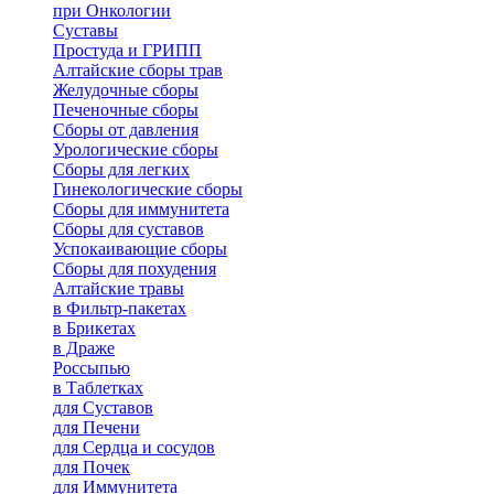
при Онкологии
Суставы
Простуда и ГРИПП
Алтайские сборы трав
Желудочные сборы
Печеночные сборы
Сборы от давления
Урологические сборы
Сборы для легких
Гинекологические сборы
Сборы для иммунитета
Сборы для суставов
Успокаивающие сборы
Сборы для похудения
Алтайские травы
в Фильтр-пакетах
в Брикетах
в Драже
Россыпью
в Таблетках
для Cуставов
для Печени
для Сердца и сосудов
для Почек
для Иммунитета