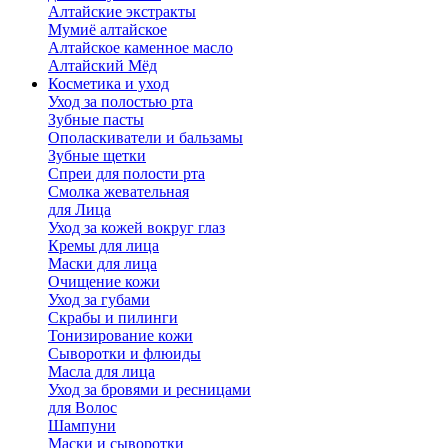
Алтайские экстракты
Мумиё алтайское
Алтайское каменное масло
Алтайский Мёд
Косметика и уход
Уход за полостью рта
Зубные пасты
Ополаскиватели и бальзамы
Зубные щетки
Спреи для полости рта
Смолка жевательная
для Лица
Уход за кожей вокруг глаз
Кремы для лица
Маски для лица
Очищение кожи
Уход за губами
Скрабы и пилинги
Тонизирование кожи
Сыворотки и флюиды
Масла для лица
Уход за бровями и ресницами
для Волос
Шампуни
Маски и сыворотки