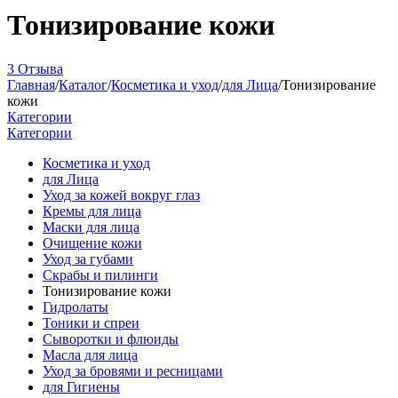
Тонизирование кожи
3 Отзыва
Главная
/
Каталог
/
Косметика и уход
/
для Лица
/
Тонизирование
кожи
Категории
Категории
Косметика и уход
для Лица
Уход за кожей вокруг глаз
Кремы для лица
Маски для лица
Очищение кожи
Уход за губами
Скрабы и пилинги
Тонизирование кожи
Гидролаты
Тоники и спреи
Сыворотки и флюиды
Масла для лица
Уход за бровями и ресницами
для Гигиены