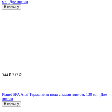
мл., Две линии
В корзину
344
₽
313
₽
Planet SPA Altai Термальная вода с аллантоином, 130 мл., Две
линии
В корзину