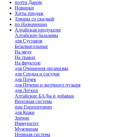
почти Даром
Новинки
Хиты продаж
Товары со скидкой
по Назначению
Алтайская продукция
Алтайские бальзамы
для Суставов
Безалкогольные
На меду
На травах
На фруктозе
для Очищения организма
для Сердца и сосудов
для Почек
для Печени и желчного пузыря
для Легких
Алтайские БАДы и добавки
Венозная система
при Гиппертонии
для Кожи
Зрение
Иммунитет
Мужчинам
Нервная система