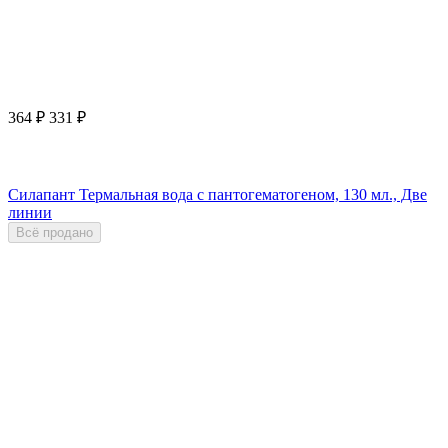
364
₽
331
₽
Силапант Термальная вода с пантогематогеном, 130 мл., Две
линии
Всё продано