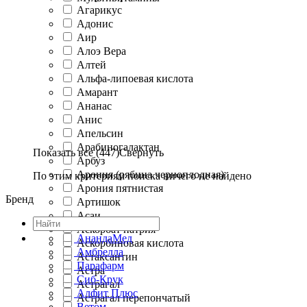
Агарикус
Адонис
Аир
Алоэ Вера
Алтей
Альфа-липоевая кислота
Амарант
Ананас
Анис
Апельсин
Арабиногалактан
Показать все (447)
Свернуть
Арбуз
Арония (рябина черноплодная)
По этим критериям поиска ничего не найдено
Арония пятнистая
Бренд
Артишок
Асаи
Аскорбат натрия
АнандаМед
Аскорбиновая кислота
Амбрелла
Астаксантин
Парафарм
Астра
Сиб-Крук
Астрагал
Алфит Плюс
Астрагал перепончатый
Ветом