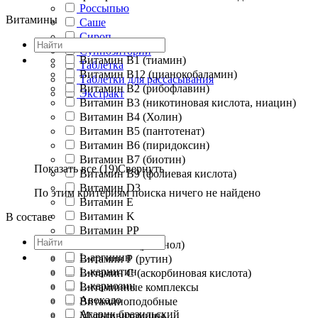
Россыпью
Витамины
Саше
Сироп
Суппозитории
Витамин B1 (тиамин)
Таблетка
Витамин B12 (цианокобаламин)
Таблетки для рассасывания
Витамин B2 (рибофлавин)
Экстракт
Витамин B3 (никотиновая кислота, ниацин)
Витамин B4 (Холин)
Витамин B5 (пантотенат)
Витамин B6 (пиридоксин)
Витамин B7 (биотин)
Показать все (19)
Свернуть
Витамин B9 (фолиевая кислота)
Витамин D3
По этим критериям поиска ничего не найдено
Витамин E
Витамин K
В составе
Витамин PP
Витамин А (ретинол)
L-аргинин
Витамин Р (рутин)
L-карнитин
Витамин С (аскорбиновая кислота)
L-карнозин
Витаминные комплексы
Авокадо
Витаминоподобные
Агарик бразильский
Мультивитамины