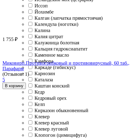
Иссоп
Йохимбе
Калган (лапчатка прямостоячая)
Календула (ноготки)
Калина
Калия цитрат
1 755
₽
Калужница болотная
Кальция гидроксиапатит
Каменное масло
Камфора
Миковирп.Противогрибковый и противовирусный, 60 таб.,
Каркаде (гибискус)
Парафарм
Карнозин
(Отзывов: 1)
Каталаза
5
Каштан конский
В корзину
Кедр
Кедровый орех
Келп
Кирказон обыкновенный
Клевер
Клевер красный
Клевер луговой
Клопогон (цимицифуга)