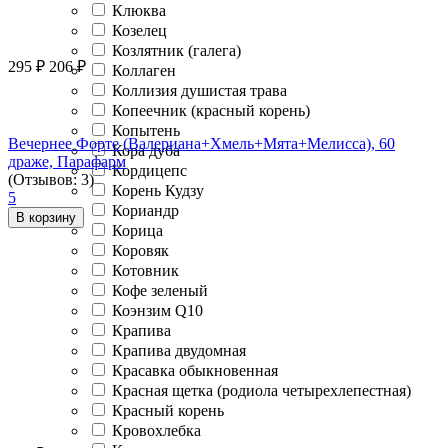
Клюква
Козелец
Козлятник (галега)
295
₽
206
₽
Коллаген
Коллизия душистая трава
Копеечник (красный корень)
Копытень
Вечернее Форте (Валериана+Хмель+Мята+Мелисса), 60
Кора дуба
драже, Парафарм
Кордицепс
(Отзывов: 3)
Корень Кудзу
5
Кориандр
В корзину
Корица
Коровяк
Котовник
Кофе зеленый
Коэнзим Q10
Крапива
Крапива двудомная
Красавка обыкновенная
Красная щетка (родиола четырехлепестная)
Красный корень
Кровохлебка