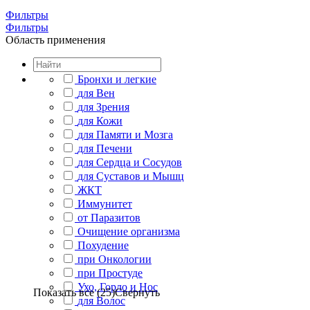
Фильтры
Фильтры
Область применения
Бронхи и легкие
для Вен
для Зрения
для Кожи
для Памяти и Мозга
для Печени
для Сердца и Сосудов
для Суставов и Мышц
ЖКТ
Иммунитет
от Паразитов
Очищение организма
Похудение
при Онкологии
при Простуде
Ухо, Горло и Нос
Показать все (25)
Свернуть
для Волос