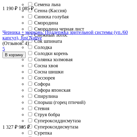
Семена льна
1 190
₽
1 085
₽
Сенна (Кассия)
Синюха голубая
Смородина
Смородина черная лист
Черника + морковь. Поддержка зрительной системы (уп./60
Снежный лотос
капсул), Just Native
Сок шпината
(Отзывов: 4)
Солодка
5
Солодки корень
В корзину
Солянка холмовая
Сосна хвоя
Сосна шишки
Соссюрея
Софора
Софора японская
Спирулина
Спорыш (горец птичий)
Стевия
Струя бобра
Супероксиддисмутаза
Супероксидисмутаза
1 327
₽
985
₽
Сурепка