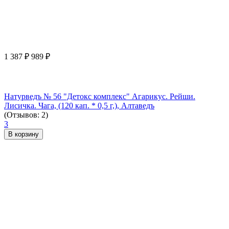
1 387
₽
989
₽
Натурведъ № 56 "Детокс комплекс" Агарикус. Рейши.
Лисичка. Чага, (120 кап. * 0,5 г,), Алтаведъ
(Отзывов: 2)
3
В корзину