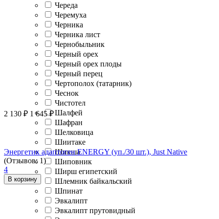
Череда
Черемуха
Черника
Черника лист
Чернобыльник
Черный орех
Черный орех плоды
Черный перец
Чертополох (татарник)
Чеснок
Чистотел
Шалфей
2 130
₽
1 645
₽
Шафран
Шелковица
Шиитаке
Энергетик адаптоген ENERGY (уп./30 шт.), Just Native
Шикша
(Отзывов: 1)
Шиповник
4
Ширш египетский
В корзину
Шлемник байкальский
Шпинат
Эвкалипт
Эвкалипт прутовидный