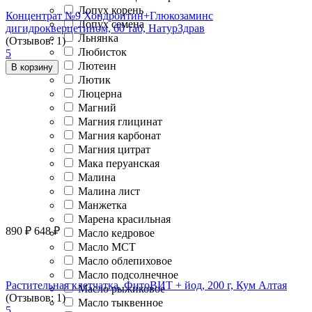
Лопух корень
Концентрат №9 Хондроитин+Глюкозаминс
Лопух семена
дигидрокверцетином, 60 таб, НатурЗдрав
Льнянка
(Отзывов: 1)
Любисток
5
Лютеин
В корзину
Лютик
Люцерна
Магний
Магния глицинат
Магния карбонат
Магния цитрат
Мака перуанская
Малина
Малина лист
Манжетка
Марена красильная
890
₽
648
₽
Масло кедровое
Масло МСТ
Масло облепиховое
Масло подсолнечное
Растительная клетчатка. ФитоВИТ + йод, 200 г, Кум Алтая
Масло рыжиковое
(Отзывов: 1)
Масло тыквенное
5