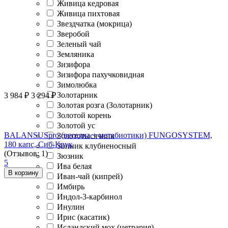
Живица кедровая
Живица пихтовая
Звездчатка (мокрица)
Зверобой
Зеленый чай
Земляника
Зизифора
Зизифора пахучковидная
Зимолюбка
Золотарник
3 984
₽
3 294
₽
Золотая розга (Золотарник)
Золотой корень
Золотой ус
BALANSUSpro (веселка + метабиотики) FUNGOSYSTEM,
Золототысячник
180 капс, Сиб-Крук
Зопник клубненосный
(Отзывов: 1)
Зюзник
5
Ива белая
В корзину
Иван-чай (кипрей)
Имбирь
Индол-3-карбинол
Инулин
Ирис (касатик)
Исландский мох (цетрария)