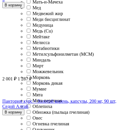
Мать-и-Мачеха
В корзину
Мед
Медвежий жир
Меди бисциглинат
Медуница
Медь (Cu)
Мейтаке
Мелисса
Метабиотики
Метилсульфонилметан (МСМ)
Миндаль
Мирт
Можжевельник
Морковь
2 001
₽
1 287
₽
Морковь дикая
Мумие
Мята
Мята перечная
Панторин курс + Золотой корень, капсулы, 200 мг, 90 шт,
Облепиха
Седой Алтай
Обножка (пыльца пчелиная)
В корзину
Овес
Огневка пчелиная
Одуванчик