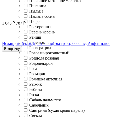
Пчелиное маточное молочко
Пшеница
Пыльца
Пыльца сосны
Пюре
1 045
₽
707
₽
Расторопша
Ревень корень
Рейши
Репешок
Исландский мох (центрария) экстракт, 60 капс, Алфит плюс
Ресвератрол
В корзину
Рогоз широколистный
Родиола розовая
Рододендрон
Роза
Розмарин
Ромашка аптечная
Рыжик
Рябина
Ряска
Сабаль пальметто
Сабельник
Сангрина (сухая кровь марала)
Свекла