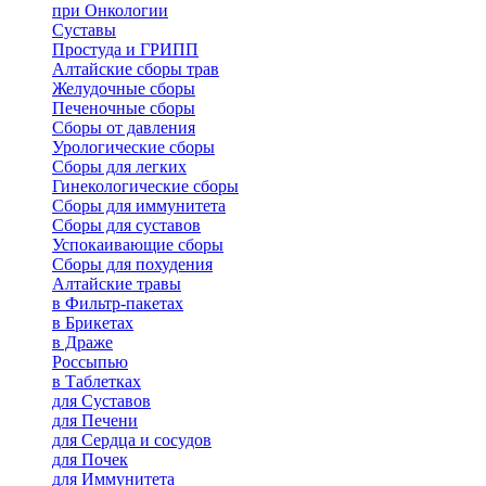
при Онкологии
Суставы
Простуда и ГРИПП
Алтайские сборы трав
Желудочные сборы
Печеночные сборы
Сборы от давления
Урологические сборы
Сборы для легких
Гинекологические сборы
Сборы для иммунитета
Сборы для суставов
Успокаивающие сборы
Сборы для похудения
Алтайские травы
в Фильтр-пакетах
в Брикетах
в Драже
Россыпью
в Таблетках
для Cуставов
для Печени
для Сердца и сосудов
для Почек
для Иммунитета