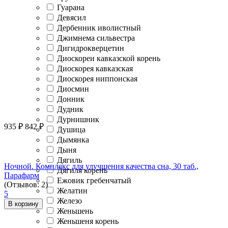
Гуарана
Девясил
Дербенник иволистный
Джимнема сильвестра
Дигидрокверцетин
Диоскореи кавказской корень
Диоскорея кавказская
Диоскорея ниппонская
Диосмин
Донник
Дудник
Дурнишник
935
₽
842
₽
Душица
Дымянка
Дыня
Дягиль
Ночной. Комплекс для улучшения качества сна, 30 таб.,
Дягиля корень
Парафарм
Ежовик гребенчатый
(Отзывов: 2)
Желатин
5
Железо
В корзину
Женьшень
Женьшеня корень