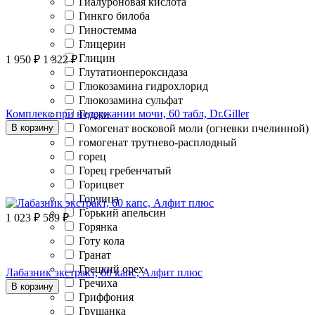
Гиалуроновая кислота
Гинкго билоба
Гиностемма
Глицерин
Глицин
1 950
₽
1 322
₽
Глутатионпероксидаза
Глюкозамина гидрохлорид
Глюкозамина сульфат
Комплекс при недержании мочи, 60 табл, Dr.Giller
Годжи
Гомогенат восковой моли (огневки пчелинной)
В корзину
гомогенат трутнево-расплодный
горец
Горец гребенчатый
Горицвет
Горчица
Горький апельсин
1 023
₽
589
₽
Горянка
Готу кола
Гранат
Грецкий орех
Лабазник экстракт, 60 капс, Алфит плюс
Гречиха
В корзину
Гриффония
Грушанка