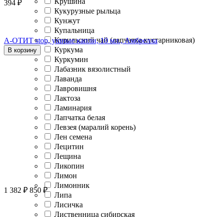
Крушина
394
₽
Кукурузные рыльца
Кунжут
Купальница
Курильский чай (лапчатка кустарниковая)
A-ОТИТ stop, ушные капли, 10 мл., Амбрелла
Куркума
В корзину
Куркумин
Лабазник вязолистный
Лаванда
Лавровишня
Лактоза
Ламинария
Лапчатка белая
Левзея (маралий корень)
Лен семена
Лецитин
Лещина
Ликопин
Лимон
Лимонник
1 382
₽
850
₽
Липа
Лисичка
Лиственница сибирская