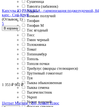
Сушеница
Таволга (лабазник)
Капсулы IQ PANKREA - гармонизация поджелудочной, 84
Таурин
капс., Сиб-КруК
Тимьян ползучий
(Отзывов: 1)
Тиофан
5
Тиофан М
В корзину
Тис ягодный
Тисс
Тмин черный
Толокнянка
Томат
Топинамбур
Тополь
Тополя почки
Трибулус (якорцы стелющиеся)
Трутневый гомогенат
Туя
Тыква обыкновенная
1 353
₽
902
₽
Тыква семена
Тысячелистник
Укроп
Укроп пахучий
Цитрат Магния + В6, Алфит Плюс
Фасоли створки