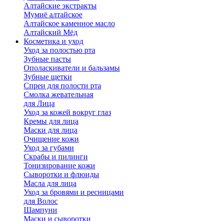
Алтайские экстракты
Мумиё алтайское
Алтайское каменное масло
Алтайский Мёд
Косметика и уход
Уход за полостью рта
Зубные пасты
Ополаскиватели и бальзамы
Зубные щетки
Спреи для полости рта
Смолка жевательная
для Лица
Уход за кожей вокруг глаз
Кремы для лица
Маски для лица
Очищение кожи
Уход за губами
Скрабы и пилинги
Тонизирование кожи
Сыворотки и флюиды
Масла для лица
Уход за бровями и ресницами
для Волос
Шампуни
Маски и сыворотки