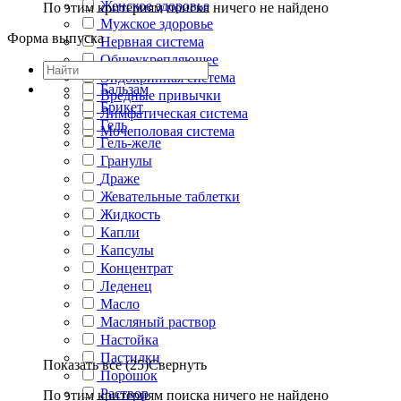
Женское здоровье
По этим критериям поиска ничего не найдено
Мужское здоровье
Форма выпуска
Нервная система
Общеукрепляющее
Эндокринная система
Бальзам
Вредные привычки
Брикет
Лимфатическая система
Гель
Мочеполовая система
Гель-желе
Гранулы
Драже
Жевательные таблетки
Жидкость
Капли
Капсулы
Концентрат
Леденец
Масло
Масляный раствор
Настойка
Пастилки
Показать все (25)
Свернуть
Порошок
Раствор
По этим критериям поиска ничего не найдено