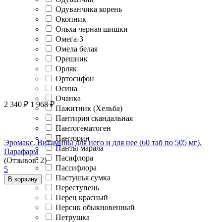
Одуванчика корень
Окопник
Ольха черная шишки
Омега-3
Омела белая
Орешник
Орляк
Ортосифон
Осина
Очанка
2 340
₽
1 968
₽
Пажитник (Хельба)
Пантирия скандальная
Пантогематоген
Панторин
Эромакс. Витамины для него и для нее (60 таб по 505 мг).
Панты марала
Парафарм
Пасифлора
(Отзывов: 2)
Пассифлора
5
Пастушья сумка
В корзину
Переступень
Перец красный
Персик обыкновенный
Петрушка