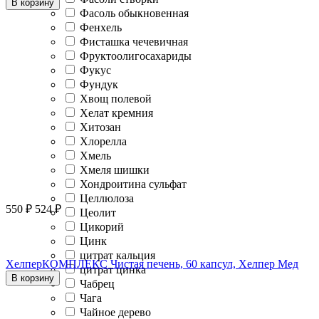
В корзину
Фасоль обыкновенная
Фенхель
Фисташка чечевичная
Фруктоолигосахариды
Фукус
Фундук
Хвощ полевой
Хелат кремния
Хитозан
Хлорелла
Хмель
Хмеля шишки
Хондроитина сульфат
Целлюлоза
550
₽
524
₽
Цеолит
Цикорий
Цинк
цитрат кальция
ХелперКОМПЛЕКС Чистая печень, 60 капсул, Хелпер Мед
цитрат цинка
В корзину
Чабрец
Чага
Чайное дерево