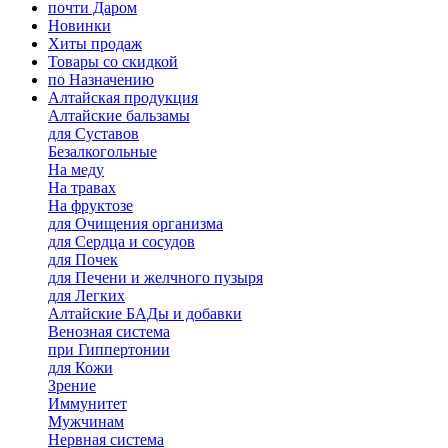
почти Даром
Новинки
Хиты продаж
Товары со скидкой
по Назначению
Алтайская продукция
Алтайские бальзамы
для Суставов
Безалкогольные
На меду
На травах
На фруктозе
для Очищения организма
для Сердца и сосудов
для Почек
для Печени и желчного пузыря
для Легких
Алтайские БАДы и добавки
Венозная система
при Гиппертонии
для Кожи
Зрение
Иммунитет
Мужчинам
Нервная система