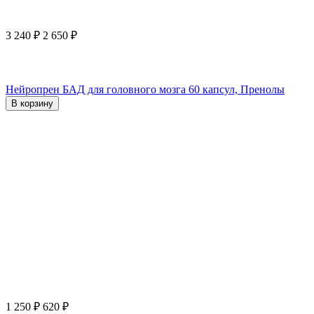
3 240
₽
2 650
₽
Нейропрен БАД для головного мозга 60 капсул, Пренолы
В корзину
1 250
₽
620
₽