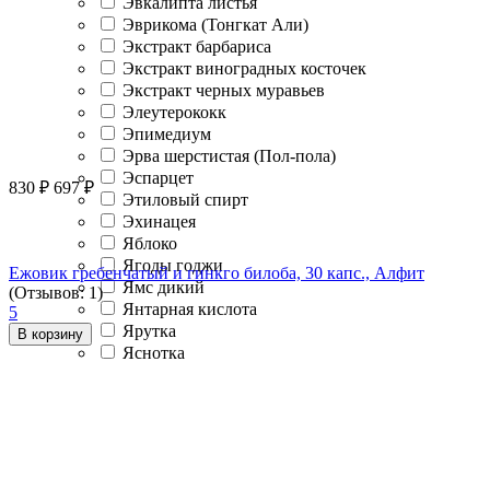
Эвкалипта листья
Эврикома (Тонгкат Али)
Экстракт барбариса
Экстракт виноградных косточек
Экстракт черных муравьев
Элеутерококк
Эпимедиум
Эрва шерстистая (Пол-пола)
Эспарцет
830
₽
697
₽
Этиловый спирт
Эхинацея
Яблоко
Ягоды годжи
Ежовик гребенчатый и гинкго билоба, 30 капс., Алфит
Ямс дикий
(Отзывов: 1)
Янтарная кислота
5
Ярутка
В корзину
Яснотка