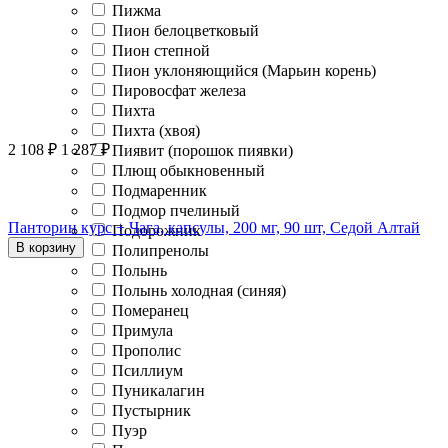
Пижма
Пион белоцветковый
Пион степной
Пион уклоняющийся (Марьин корень)
Пировосфат железа
Пихта
Пихта (хвоя)
2 108
₽
1 287
₽
Пиявит (порошок пиявки)
Плющ обыкновенный
Подмаренник
Подмор пчелиный
Панторин курс + Чага, капсулы, 200 мг, 90 шт, Седой Алтай
Подорожник
В корзину
Полипренолы
Полынь
Полынь холодная (синяя)
Померанец
Примула
Прополис
Псиллиум
Пуникалагин
Пустырник
Пуэр