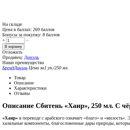
На складе
Цена в баллах:
269 баллов
Бонусы за покупку:
8 баллов
+
−
В корзину
Отложить
Продавец:
Динэль
Наши преимущества
Бренд
Динэль
Цена за
1 уп./250 мл.
Товар
Описание
Характеристики
Отзывы
Описание
Сбитень «Хаир», 250 мл. С ч
«Хаир»
в переводе с арабского означает «благо» и «милость». 
халяльные компоненты, благословенные дары природы, которые