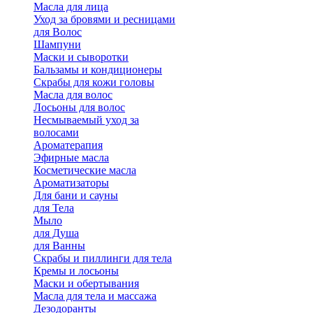
Масла для лица
Уход за бровями и ресницами
для Волос
Шампуни
Маски и сыворотки
Бальзамы и кондиционеры
Скрабы для кожи головы
Масла для волос
Лосьоны для волос
Несмываемый уход за
волосами
Ароматерапия
Эфирные масла
Косметические масла
Ароматизаторы
Для бани и сауны
для Тела
Мыло
для Душа
для Ванны
Скрабы и пиллинги для тела
Кремы и лосьоны
Маски и обертывания
Масла для тела и массажа
Дезодоранты