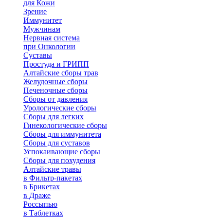
для Кожи
Зрение
Иммунитет
Мужчинам
Нервная система
при Онкологии
Суставы
Простуда и ГРИПП
Алтайские сборы трав
Желудочные сборы
Печеночные сборы
Сборы от давления
Урологические сборы
Сборы для легких
Гинекологические сборы
Сборы для иммунитета
Сборы для суставов
Успокаивающие сборы
Сборы для похудения
Алтайские травы
в Фильтр-пакетах
в Брикетах
в Драже
Россыпью
в Таблетках