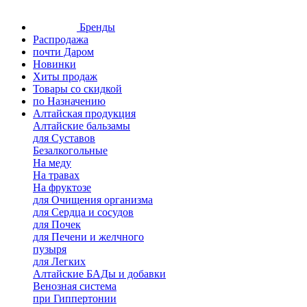
Бренды
Распродажа
почти Даром
Новинки
Хиты продаж
Товары со скидкой
по Назначению
Алтайская продукция
Алтайские бальзамы
для Суставов
Безалкогольные
На меду
На травах
На фруктозе
для Очищения организма
для Сердца и сосудов
для Почек
для Печени и желчного
пузыря
для Легких
Алтайские БАДы и добавки
Венозная система
при Гиппертонии