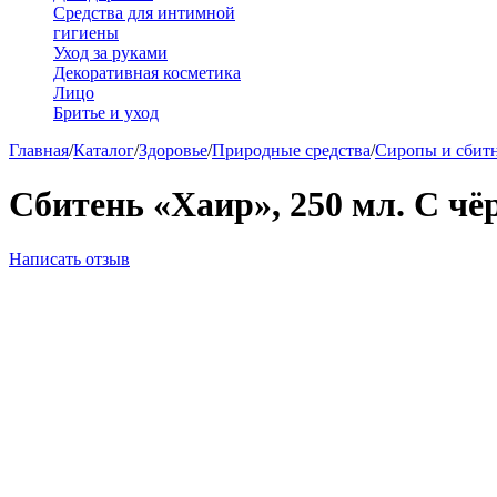
Средства для интимной
гигиены
Уход за руками
Декоративная косметика
Лицо
Бритье и уход
Главная
/
Каталог
/
Здоровье
/
Природные средства
/
Сиропы и сбит
Сбитень «Хаир», 250 мл. С ч
Написать отзыв