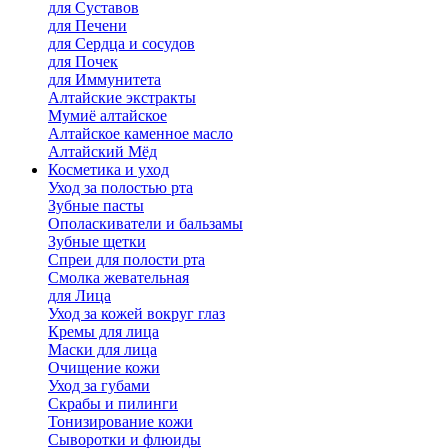
для Cуставов
для Печени
для Сердца и сосудов
для Почек
для Иммунитета
Алтайские экстракты
Мумиё алтайское
Алтайское каменное масло
Алтайский Мёд
Косметика и уход
Уход за полостью рта
Зубные пасты
Ополаскиватели и бальзамы
Зубные щетки
Спреи для полости рта
Смолка жевательная
для Лица
Уход за кожей вокруг глаз
Кремы для лица
Маски для лица
Очищение кожи
Уход за губами
Скрабы и пилинги
Тонизирование кожи
Сыворотки и флюиды