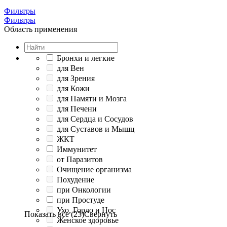
Фильтры
Фильтры
Область применения
Бронхи и легкие
для Вен
для Зрения
для Кожи
для Памяти и Мозга
для Печени
для Сердца и Сосудов
для Суставов и Мышц
ЖКТ
Иммунитет
от Паразитов
Очищение организма
Похудение
при Онкологии
при Простуде
Ухо, Горло и Нос
Показать все (23)
Свернуть
Женское здоровье