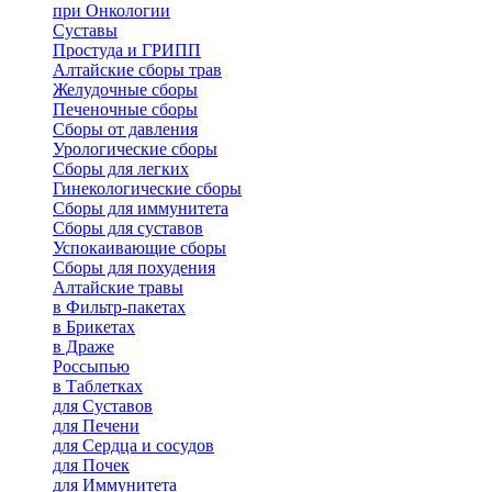
при Онкологии
Суставы
Простуда и ГРИПП
Алтайские сборы трав
Желудочные сборы
Печеночные сборы
Сборы от давления
Урологические сборы
Сборы для легких
Гинекологические сборы
Сборы для иммунитета
Сборы для суставов
Успокаивающие сборы
Сборы для похудения
Алтайские травы
в Фильтр-пакетах
в Брикетах
в Драже
Россыпью
в Таблетках
для Cуставов
для Печени
для Сердца и сосудов
для Почек
для Иммунитета