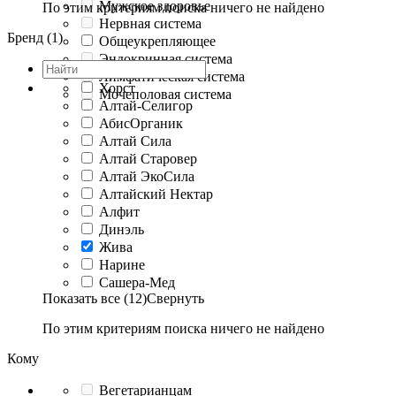
Мужское здоровье
По этим критериям поиска ничего не найдено
Нервная система
Бренд (1)
Общеукрепляющее
Эндокринная система
Лимфатическая система
Хорст
Мочеполовая система
Алтай-Селигор
АбисОрганик
Алтай Сила
Алтай Старовер
Алтай ЭкоСила
Алтайский Нектар
Алфит
Динэль
Жива
Нарине
Сашера-Мед
Показать все (12)
Свернуть
По этим критериям поиска ничего не найдено
Кому
Вегетарианцам