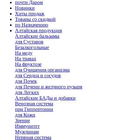
почти Даром
Новинки
Хиты продаж
Товары со скидкой
по Назначению
Алтайская продукция
Алтайские бальзамы
для Суставов
Безалкогольные
На меду
На травах
На фруктозе
для Очищения организма
для Сердца и сосудов
для Почек
для Печени и желчного пузыря
для Легких
Алтайские БАДы и добавки
Венозная система
при Гиппертонии
для Кожи
Зрение
Иммунитет
Мужчинам
Нервная система