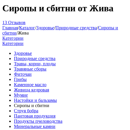
Сиропы и сбитни от Жива
13 Отзывов
Главная
/
Каталог
/
Здоровье
/
Природные средства
/
Сиропы и
сбитни
/
Жива
Категории
Категории
Здоровье
Природные средства
Травы, корни, плоды
Травяные сборы
Фиточаи
Грибы
Каменное масло
Живица кедровая
Мумие
Настойки и бальзамы
Сиропы и сбитни
Струя бобра
Пантовая продукция
Продукты пчеловодства
Минеральные камни