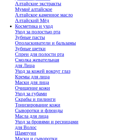
Алтайские экстракты
Мумиё алтайское
Алтайское каменное масло
Алтайский Мёд
Косметика и уход
Уход за полостью рта
Зубные пасты
Ополаскиватели и бальзамы
Зубные щетки
Спреи для полости рта
Смолка жевательная
для Лица
Уход за кожей вокруг глаз
Кремы для лица
Маски для лица
Очищение кожи
Уход за губами
Скрабы и пилинги
Тонизирование кожи
Сыворотки и флюиды
Масла для лица
Уход за бровями и ресницами
для Волос
Шампуни
Маски и сыворотки