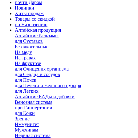
почти Даром
Новинки
Хиты продаж
Товары со скидкой
по Назначению
Алтайская продукция
Алтайские бальзамы
для Суставов
Безалкогольные
На меду
На травах
На фруктозе
для Очищения организма
для Сердца и сосудов
для Почек
для Печени и желчного пузыря
для Легких
Алтайские БАДы и добавки
Венозная система
при Гиппертонии
для Кожи
Зрение
Иммунитет
Мужчинам
Нервная система