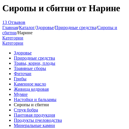
Сиропы и сбитни от Нарине
13 Отзывов
Главная
/
Каталог
/
Здоровье
/
Природные средства
/
Сиропы и
сбитни
/
Нарине
Категории
Категории
Здоровье
Природные средства
Травы, корни, плоды
Травяные сборы
Фиточаи
Грибы
Каменное масло
Живица кедровая
Мумие
Настойки и бальзамы
Сиропы и сбитни
Струя бобра
Пантовая продукция
Продукты пчеловодства
Минеральные камни