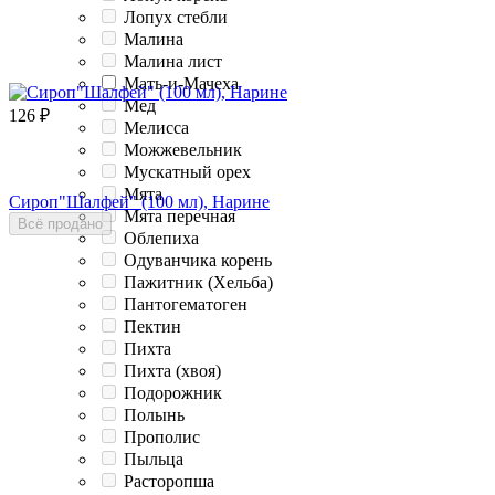
Лопух стебли
Малина
Малина лист
Мать-и-Мачеха
Мед
126
₽
Мелисса
Можжевельник
Мускатный орех
Мята
Сироп"Шалфей" (100 мл), Нарине
Мята перечная
Всё продано
Облепиха
Одуванчика корень
Пажитник (Хельба)
Пантогематоген
Пектин
Пихта
Пихта (хвоя)
Подорожник
Полынь
Прополис
Пыльца
Расторопша