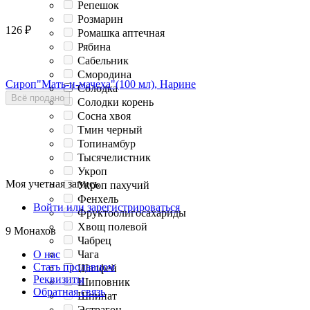
Репешок
Розмарин
126
₽
Ромашка аптечная
Рябина
Сабельник
Смородина
Сироп"Мать-и-мачеха"(100 мл), Нарине
Солодка
Всё продано
Солодки корень
Сосна хвоя
Тмин черный
Топинамбур
Тысячелистник
Укроп
Моя учетная запись
Укроп пахучий
Фенхель
Войти или зарегистрироваться
Фруктоолигосахариды
Хвощ полевой
9 Монахов
Чабрец
Чага
О нас
Стать продавцом
Шалфей
Реквизиты
Шиповник
Обратная связь
Шпинат
Эстрагон