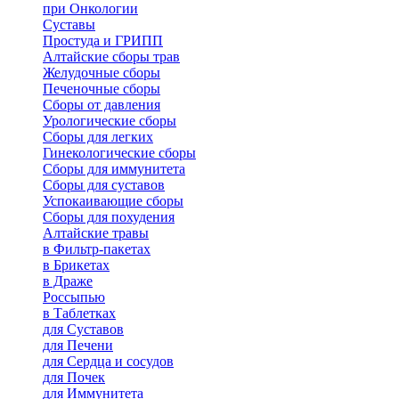
при Онкологии
Суставы
Простуда и ГРИПП
Алтайские сборы трав
Желудочные сборы
Печеночные сборы
Сборы от давления
Урологические сборы
Сборы для легких
Гинекологические сборы
Сборы для иммунитета
Сборы для суставов
Успокаивающие сборы
Сборы для похудения
Алтайские травы
в Фильтр-пакетах
в Брикетах
в Драже
Россыпью
в Таблетках
для Cуставов
для Печени
для Сердца и сосудов
для Почек
для Иммунитета