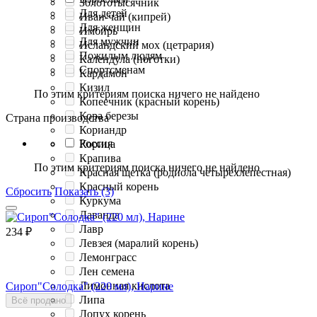
Золототысячник
Для детей
Иван-чай (кипрей)
Для женщин
Имбирь
Для мужчин
Исландский мох (цетрария)
Пожилым людям
Календула (ноготки)
Спортсменам
Кардамон
Кизил
По этим критериям поиска ничего не найдено
Копеечник (красный корень)
Кора березы
Страна производства
Кориандр
Россия
Корица
Крапива
По этим критериям поиска ничего не найдено
Красная щетка (родиола четырехлепестная)
Красный корень
Сбросить
Показать (3)
Куркума
Лаванда
Лавр
234
₽
Левзея (маралий корень)
Лемонграсс
Лен семена
Лимонная кислота
Сироп"Солодка" (220 мл), Нарине
Липа
Всё продано
Лопух корень