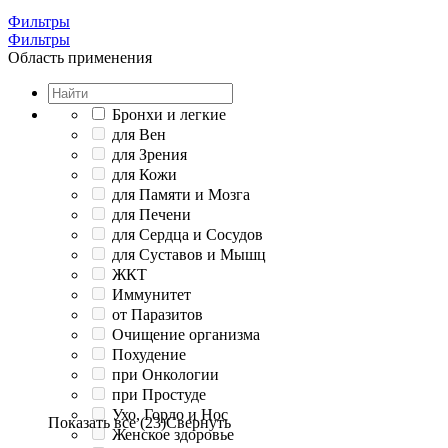
Фильтры
Фильтры
Область применения
Бронхи и легкие
для Вен
для Зрения
для Кожи
для Памяти и Мозга
для Печени
для Сердца и Сосудов
для Суставов и Мышц
ЖКТ
Иммунитет
от Паразитов
Очищение организма
Похудение
при Онкологии
при Простуде
Ухо, Горло и Нос
Показать все (23)
Свернуть
Женское здоровье