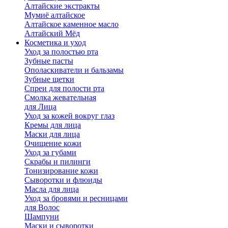
Алтайские экстракты
Мумиё алтайское
Алтайское каменное масло
Алтайский Мёд
Косметика и уход
Уход за полостью рта
Зубные пасты
Ополаскиватели и бальзамы
Зубные щетки
Спреи для полости рта
Смолка жевательная
для Лица
Уход за кожей вокруг глаз
Кремы для лица
Маски для лица
Очищение кожи
Уход за губами
Скрабы и пилинги
Тонизирование кожи
Сыворотки и флюиды
Масла для лица
Уход за бровями и ресницами
для Волос
Шампуни
Маски и сыворотки