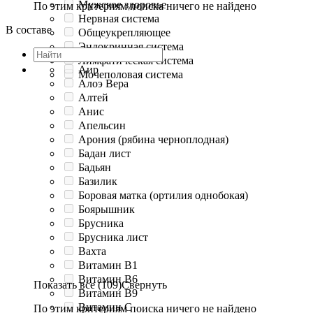
Мужское здоровье
По этим критериям поиска ничего не найдено
Нервная система
В составе
Общеукрепляющее
Эндокринная система
Лимфатическая система
Аир
Мочеполовая система
Алоэ Вера
Алтей
Анис
Апельсин
Арония (рябина черноплодная)
Бадан лист
Бадьян
Базилик
Боровая матка (ортилия однобокая)
Боярышник
Брусника
Брусника лист
Вахта
Витамин B1
Витамин B6
Показать все (109)
Свернуть
Витамин B9
Витамин C
По этим критериям поиска ничего не найдено