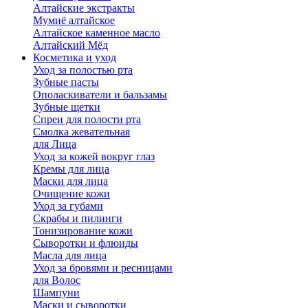
Алтайские экстракты
Мумиё алтайское
Алтайское каменное масло
Алтайский Мёд
Косметика и уход
Уход за полостью рта
Зубные пасты
Ополаскиватели и бальзамы
Зубные щетки
Спреи для полости рта
Смолка жевательная
для Лица
Уход за кожей вокруг глаз
Кремы для лица
Маски для лица
Очищение кожи
Уход за губами
Скрабы и пилинги
Тонизирование кожи
Сыворотки и флюиды
Масла для лица
Уход за бровями и ресницами
для Волос
Шампуни
Маски и сыворотки