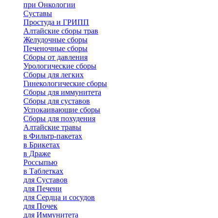
при Онкологии
Суставы
Простуда и ГРИПП
Алтайские сборы трав
Желудочные сборы
Печеночные сборы
Сборы от давления
Урологические сборы
Сборы для легких
Гинекологические сборы
Сборы для иммунитета
Сборы для суставов
Успокаивающие сборы
Сборы для похудения
Алтайские травы
в Фильтр-пакетах
в Брикетах
в Драже
Россыпью
в Таблетках
для Cуставов
для Печени
для Сердца и сосудов
для Почек
для Иммунитета