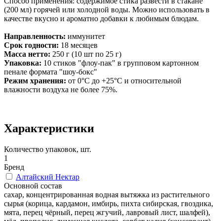
Способ применения:
содержимое стика развести в стакане
(200 мл) горячей или холодной воды. Можно использовать в
качестве вкусно и ароматно добавки к любимым блюдам.
Направленность:
иммунитет
Срок годности:
18 месяцев
Масса нетто:
250 г (10 шт по 25 г)
Упаковка:
10 стиков "флоу-пак" в групповом картонном
пенале формата "шоу-бокс"
Режим хранения:
от 0°С до +25°С и относительной
влажности воздуха не более 75%.
Характеристики
Количество упаковок, шт.
1
Бренд
Алтайский Нектар
Основной состав
сахар, концентрированная водная вытяжка из растительного
сырья (корица, кардамон, имбирь, пихта сибирская, гвоздика,
мята, перец чёрный, перец жгучий, лавровый лист, шалфей),