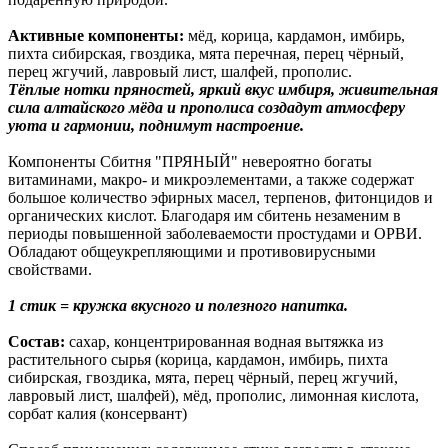
Активные компоненты:
мёд, корица, кардамон, имбирь,
пихта сибирская, гвоздика, мята перечная, перец чёрный,
перец жгучий, лавровый лист, шалфей, прополис.
Тёплые нотки пряностей, яркий вкус имбиря, живительная
сила алтайского мёда и прополиса создадут атмосферу
уюта и гармонии, поднимут настроение.
Компоненты Сбитня "ПРЯНЫЙ" невероятно богаты
витаминами, макро- и микроэлементами, а также содержат
большое количество эфирных масел, терпенов, фитонцидов и
органических кислот. Благодаря им сбитень незаменим в
периоды повышенной заболеваемости простудами и ОРВИ.
Обладают общеукрепляющими и противовирусными
свойствами.
1 стик = кружка вкусного и полезного напитка.
Состав:
сахар, концентрированная водная вытяжка из
растительного сырья (корица, кардамон, имбирь, пихта
сибирская, гвоздика, мята, перец чёрный, перец жгучий,
лавровый лист, шалфей), мёд, прополис, лимонная кислота,
сорбат калия (консервант)