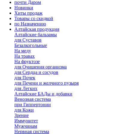
почти Даром
Новинки
Хиты продаж
Товары со скидкой
по Назначению
Алтайская продукция
Алтайские бальзамы
для Суставов
Безалкогольные
На меду
На травах
На фруктозе
для Очищения организма
для Сердца и сосудов
для Почек
для Печени и желчного пузыря
для Легких
Алтайские БАДы и добавки
Венозная система
при Гиппертонии
для Кожи
Зрение
Иммунитет
Мужчинам
Нервная система