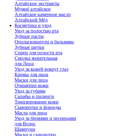
Алтайские экстракты
Мумиё алтайское
Алтайское каменное масло
Алтайский Мёд
Косметика и уход
Уход за полостью рта
Зубные пасты
Ополаскиватели и бальзамы
Зубные щетки
Спреи для полости рта
Смолка жевательная
для Лица
Уход за кожей вокруг глаз
Кремы для лица
Маски для лица
Очищение кожи
Уход за губами
Скрабы и пилинги
Тонизирование кожи
Сыворотки и флюиды
Масла для лица
Уход за бровями и ресницами
для Волос
Шампуни
Маски и сыворотки