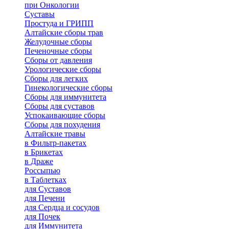
при Онкологии
Суставы
Простуда и ГРИПП
Алтайские сборы трав
Желудочные сборы
Печеночные сборы
Сборы от давления
Урологические сборы
Сборы для легких
Гинекологические сборы
Сборы для иммунитета
Сборы для суставов
Успокаивающие сборы
Сборы для похудения
Алтайские травы
в Фильтр-пакетах
в Брикетах
в Драже
Россыпью
в Таблетках
для Cуставов
для Печени
для Сердца и сосудов
для Почек
для Иммунитета