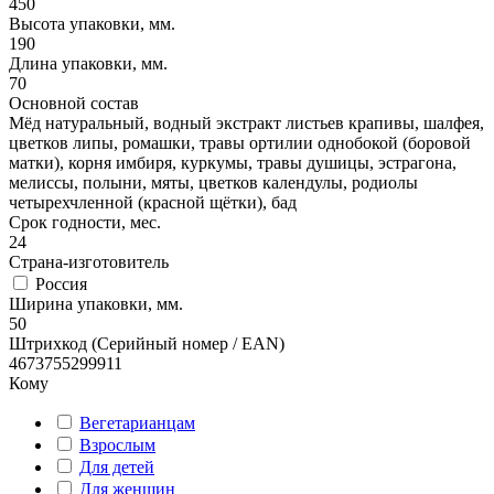
450
Высота упаковки, мм.
190
Длина упаковки, мм.
70
Основной состав
Мёд натуральный, водный экстракт листьев крапивы, шалфея,
цветков липы, ромашки, травы ортилии однобокой (боровой
матки), корня имбиря, куркумы, травы душицы, эстрагона,
мелиссы, полыни, мяты, цветков календулы, родиолы
четырехчленной (красной щётки), бад
Срок годности, мес.
24
Страна-изготовитель
Россия
Ширина упаковки, мм.
50
Штрихкод (Серийный номер / EAN)
4673755299911
Кому
Вегетарианцам
Взрослым
Для детей
Для женщин