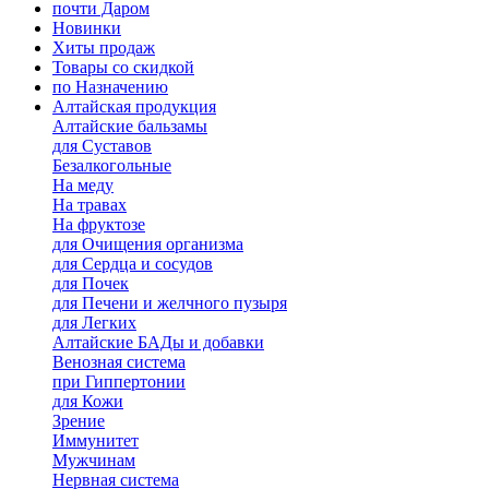
почти Даром
Новинки
Хиты продаж
Товары со скидкой
по Назначению
Алтайская продукция
Алтайские бальзамы
для Суставов
Безалкогольные
На меду
На травах
На фруктозе
для Очищения организма
для Сердца и сосудов
для Почек
для Печени и желчного пузыря
для Легких
Алтайские БАДы и добавки
Венозная система
при Гиппертонии
для Кожи
Зрение
Иммунитет
Мужчинам
Нервная система