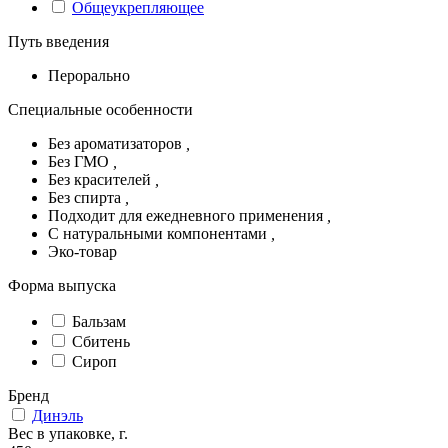
Общеукрепляющее
Путь введения
Перорально
Специальные особенности
Без ароматизаторов
,
Без ГМО
,
Без красителей
,
Без спирта
,
Подходит для ежедневного применения
,
С натуральными компонентами
,
Эко-товар
Форма выпуска
Бальзам
Сбитень
Сироп
Бренд
Динэль
Вес в упаковке, г.