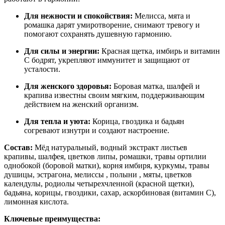
Для нежности и спокойствия:
Мелисса, мята и
ромашка дарят умиротворение, снимают тревогу и
помогают сохранять душевную гармонию.
Для силы и энергии:
Красная щетка, имбирь и витамин
С бодрят, укрепляют иммунитет и защищают от
усталости.
Для женского здоровья:
Боровая матка, шалфей и
крапива известны своим мягким, поддерживающим
действием на женский организм.
Для тепла и уюта:
Корица, гвоздика и бадьян
согревают изнутри и создают настроение.
Состав:
Мёд натуральный, водный экстракт листьев
крапивы, шалфея, цветков липы, ромашки, травы ортилии
однобокой (боровой матки), корня имбиря, куркумы, травы
душицы, эстрагона, мелиссы , полыни , мяты, цветков
календулы, родиолы четырехчленной (красной щетки),
бадьяна, корицы, гвоздики, сахар, аскорбиновая (витамин С),
лимонная кислота.
Ключевые преимущества: