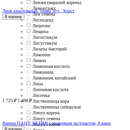
Левзея (маралий корень)
Лемонграсс
Дрок красильный, трава 50 г., Хорст
Лен семена
В корзину
Леспедеца
Лецитин
Лещина
Лигистикум
Лигустикум
Лизаты бактерий
Ликопин
Лимон
Лимонная кислота
Лимонник
Лимонник китайский
Липа
Липоевая кислота
Лисичка
1 725
₽
1 490
₽
Лиственница кора
Лиственница сибирская
Лопух корень
Лопух семена
Ванны ПАНТ АКТИВ с кедровым экстрактом, 8 ванн
Лопух стебли
В корзину