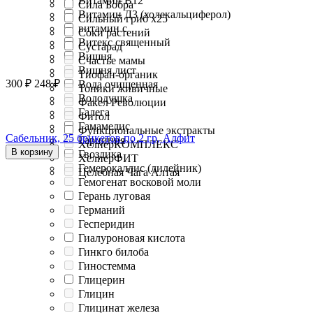
Витамин В12
Сила Бобра
Витамин Д3 (холекальциферол)
Сильный гриб х25
витамин с
Соки растений
Витекс священный
Сустарад
Вишня
Счастье мамы
Вишня лист
Тиофан-органик
300
₽
248
₽
Вода очищенная
Тоники живичные
Володушка
Факел Революции
Галега
Фитол
Гамамелис
Функциональные экстракты
Сабельник, 25 брикетов по 2 гр, Алфит
Гарциния
ХелперКОМПЛЕКС
В корзину
Гвоздика
ХелперФИТ
Гемерокаллис (лилейник)
Целебная Чага Алтая
Гемогенат восковой моли
Герань луговая
Германий
Гесперидин
Гиалуроновая кислота
Гинкго билоба
Гиностемма
Глицерин
Глицин
Глицинат железа