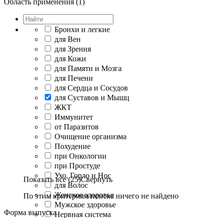
Область применения (1)
Бронхи и легкие
для Вен
для Зрения
для Кожи
для Памяти и Мозга
для Печени
для Сердца и Сосудов
для Суставов и Мышц
ЖКТ
Иммунитет
от Паразитов
Очищение организма
Похудение
при Онкологии
при Простуде
Ухо, Горло и Нос
Показать все (25)
Свернуть
для Волос
Женское здоровье
По этим критериям поиска ничего не найдено
Мужское здоровье
Форма выпуска
Нервная система