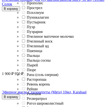
Прополис
Солок
Прострел
В корзину
Псиллиум
Пуникалагин
Пустырник
Пуэр
Пуэрария
Пчелиное маточное молочко
Пчелиный воск
Пчелиный яд
Пшеница
Пыльца
Пыльца сосны
Пырей
Пюре
1 900
₽
950
₽
Рапа (соль озерная)
Расторопша
Ревень корень
Рейши
Эфирное масло Схизонепеты (Мята) 10мл, Karahaal
Репешок
В корзину
Ресвератрол
Рогоз широколистный