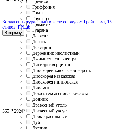
Гречиха
Гриффония
Груша
Грушанка
Коллаген натуральный в желе со вкусом Грейпфрут, 15
Грыжник
стиков, PPLab
Гуарана
В корзину
Девясил
Деготь
Декстрин
Дербенник иволистный
Джимнема сильвестра
Дигидрокверцетин
Диоскореи кавказской корень
Диоскорея кавказская
Диоскорея ниппонская
Диосмин
Докозагексагеновая кислота
Донник
Древесный уголь
Древесный уксус
365
₽
292
₽
Дрок красильный
Дуб
Дудник