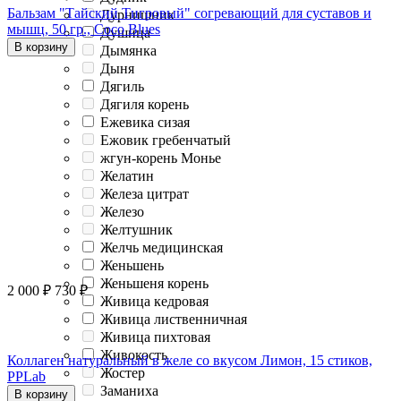
Бальзам "Тайский Тигровый" согревающий для суставов и
Дурнишник
мышц, 50 гр., Coco Blues
Душица
В корзину
Дымянка
Дыня
Дягиль
Дягиля корень
Ежевика сизая
Ежовик гребенчатый
жгун-корень Монье
Желатин
Железа цитрат
Железо
Желтушник
Желчь медицинская
Женьшень
Женьшеня корень
2 000
₽
730
₽
Живица кедровая
Живица лиственничная
Живица пихтовая
Живокость
Коллаген натуральный в желе со вкусом Лимон, 15 стиков,
Жостер
PPLab
Заманиха
В корзину