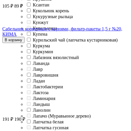
Ксантан
105
₽
89
₽
Кукольник корень
Кукурузные рыльца
Кунжут
Купальница
Сабельник корневище с корнями, фильтр-пакеты 1,5 г №20,
КИМА
Купена
Курильский чай (лапчатка кустарниковая)
В корзину
Куркума
Куркумин
Лабазник вязолистный
Лаванда
Лавр
Лавровишня
Ладан
Лактобактерии
Лактоза
Ламинария
Ландыш
Ланолин
Лапачо (Муравьиное дерево)
191
₽
190
₽
Лапчатка белая
Лапчатка гусиная