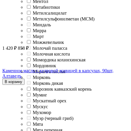
Ментол
Метабиотики
Метилсалицилат
Метилсульфонилметан (МСМ)
Миндаль
Мирра
Мирт
Можжевельник
1 420
₽
858
₽
Молочай паласса
Молочная кислота
Момордика кохинхинская
Мордовник
Каменное масло с кедровой живицей в капсулах, 90шт,
Моринга листья
Алтаведъ
Морковь
В корзину
Морковь дикая
Морозник кавказский корень
Мумие
Мускатный орех
Мускус
Мухомор
Муэр (черный гриб)
Мята
Мята перечная