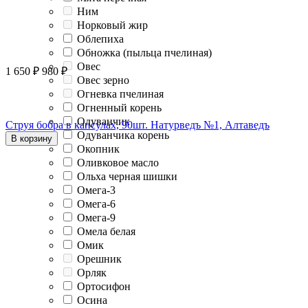
Ним
Норковый жир
Облепиха
Обножка (пыльца пчелиная)
Овес
1 650
₽
980
₽
Овес зерно
Огневка пчелиная
Огненный корень
Одуванчик
Струя бобра в капсулах, 90шт. Натурведъ №1, Алтаведъ
Одуванчика корень
В корзину
Окопник
Оливковое масло
Ольха черная шишки
Омега-3
Омега-6
Омега-9
Омела белая
Омик
Орешник
Орляк
Ортосифон
Осина