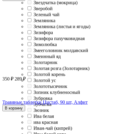
Звездчатка (мокрица)
Зверобой
Зеленый чай
Земляника
Земляника (листья и ягоды)
Зизифора
Зизифора пахучковидная
Зимолюбка
Змееголовник молдавский
Змеинный яд
Золотарник
Золотая розга (Золотарник)
Золотой корень
350
₽
289
₽
Золотой ус
Золототысячник
Зопник клубненосный
Зубровка
Травяные таблетки Цистаб, 90 шт, Алфит
Зубчатка
В корзину
Зюзник
Ива белая
ива красная
Иван-чай (кипрей)