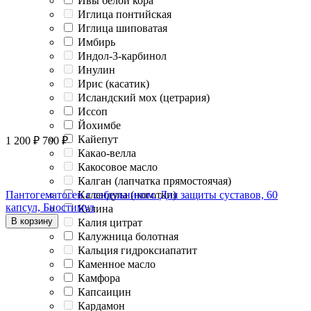
Ивы белой кора
Иглица понтийская
Иглица шиповатая
Имбирь
Индол-3-карбинол
Инулин
Ирис (касатик)
Исландский мох (цетрария)
Иссоп
Йохимбе
Кайепут
1 200
₽
700
₽
Какао-велла
Какосовое масло
Калган (лапчатка прямостоячая)
Календула (ноготки)
Пантогематоген с сабельником. Для защиты суставов, 60
капсул, Биостимул
Калина
В корзину
Калия цитрат
Калужница болотная
Кальция гидроксиапатит
Каменное масло
Камфора
Капсаицин
Кардамон