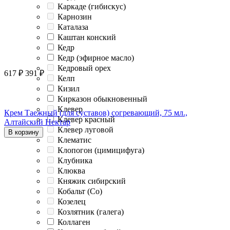
Каркаде (гибискус)
Карнозин
Каталаза
Каштан конский
Кедр
Кедр (эфирное масло)
Кедровый орех
617
₽
391
₽
Келп
Кизил
Кирказон обыкновенный
Клевер
Крем Таежный (для суставов) согревающий, 75 мл.,
Клевер красный
Алтайский Нектар
Клевер луговой
В корзину
Клематис
Клопогон (цимицифуга)
Клубника
Клюква
Княжик сибирский
Кобальт (Co)
Козелец
Козлятник (галега)
Коллаген