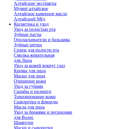
Алтайские экстракты
Мумиё алтайское
Алтайское каменное масло
Алтайский Мёд
Косметика и уход
Уход за полостью рта
Зубные пасты
Ополаскиватели и бальзамы
Зубные щетки
Спреи для полости рта
Смолка жевательная
для Лица
Уход за кожей вокруг глаз
Кремы для лица
Маски для лица
Очищение кожи
Уход за губами
Скрабы и пилинги
Тонизирование кожи
Сыворотки и флюиды
Масла для лица
Уход за бровями и ресницами
для Волос
Шампуни
Маски и сыворотки