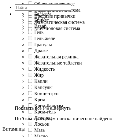
Общеукрепляющее
Эндокринная система
Бальзам
Вредные привычки
Брикет
Лимфатическая система
Взвар
Мочеполовая система
Гель
Гель-желе
Гранулы
Драже
Жевательная резинка
Жевательные таблетки
Жидкость
Жир
Капли
Капсулы
Концентрат
Крем
Крем-бальзам
Показать все (49)
Свернуть
Крем-гель
Леденец
По этим критериям поиска ничего не найдено
Лосьон
Витамины
Мазь
Масло