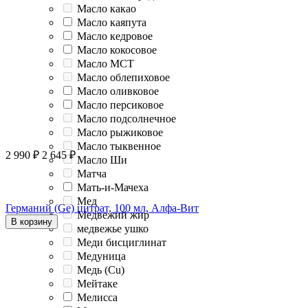
Масло какао
Масло каяпута
Масло кедровое
Масло кокосовое
Масло МСТ
Масло облепиховое
Масло оливковое
Масло персиковое
Масло подсолнечное
Масло рыжиковое
Масло тыквенное
2 990
₽
2 645
₽
Масло Ши
Матча
Мать-и-Мачеха
Мед
Германий (Ge) цитрат, 100 мл, Алфа-Вит
Медвежий жир
В корзину
медвежье ушко
Меди бисциглинат
Медуница
Медь (Cu)
Мейтаке
Мелисса