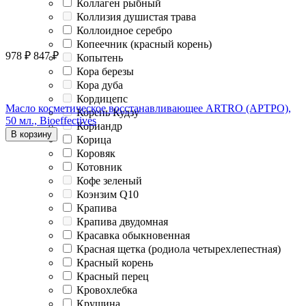
Коллаген рыбный
Коллизия душистая трава
Коллоидное серебро
Копеечник (красный корень)
978
₽
847
₽
Копытень
Кора березы
Кора дуба
Кордицепс
Масло косметическое восстанавливающее ARTRO (АРТРО),
Корень Кудзу
50 мл., Bioeffectives
Кориандр
В корзину
Корица
Коровяк
Котовник
Кофе зеленый
Коэнзим Q10
Крапива
Крапива двудомная
Красавка обыкновенная
Красная щетка (родиола четырехлепестная)
Красный корень
Красный перец
Кровохлебка
Крушина