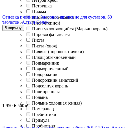
Петров крест
Петрушка
Пижма
Огневка пчелиная. Здоровое движение для суставов, 60
Пион белоцветковый
таблеток, Алтын Солок
Пион степной
В корзину
Пион уклоняющийся (Марьин корень)
Пировосфат железа
Пихта
Пихта (хвоя)
Пиявит (порошок пиявки)
Плющ обыкновенный
Подмаренник
Подмор пчелиный
Подорожник
Подорожник азиатский
Подсолнух корень
Полипренолы
Полынь
Полынь холодная (синяя)
1 950
₽
560
₽
Померанец
Пребиотики
Примула
Пробиотики
Пчелиный подмор, для улучшения работы ЖКТ, 50 мл, Алтын