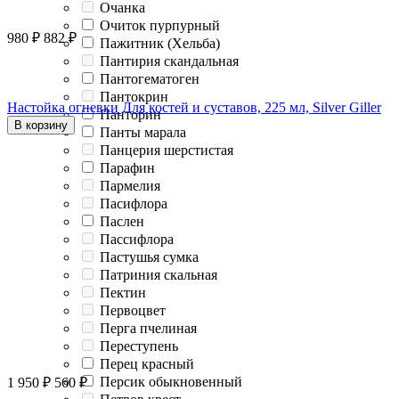
Очанка
Очиток пурпурный
980
₽
882
₽
Пажитник (Хельба)
Пантирия скандальная
Пантогематоген
Пантокрин
Настойка огневки Для костей и суставов, 225 мл, Silver Giller
Панторин
В корзину
Панты марала
Панцерия шерстистая
Парафин
Пармелия
Пасифлора
Паслен
Пассифлора
Пастушья сумка
Патриния скальная
Пектин
Первоцвет
Перга пчелиная
Переступень
Перец красный
Персик обыкновенный
1 950
₽
560
₽