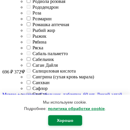
Родиола розовая
Рододендрон
Роза
Розмарин
Ромашка аптечная
Рыбий жир
Рыжик
Рябина
Ряска
Сабаль пальметто
Сабельник
Саган Дайля
Салициловая кислота
696
₽
372
₽
Сангрина (сухая кровь марала)
Санхван
Сафлор
Свекла
Мумие + экстракт Сабельник, таблетки, 60 шт, Дикий алтай
Селен
В корзину
Мы используем cookie.
Семена льна
Подробнее:
политика обработки cookie
.
Сенна (Кассия)
Сера
Хорошо
Серебро
Симфитум