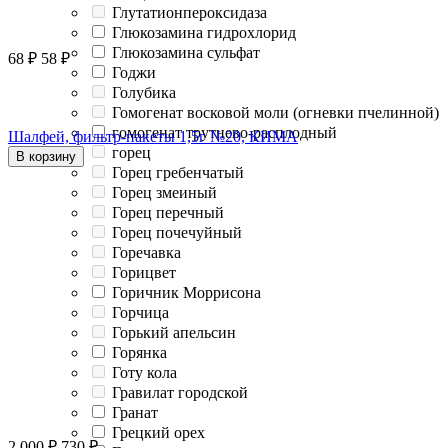
Глутатионпероксидаза
Глюкозамина гидрохлорид
Глюкозамина сульфат
68
₽
58
₽
Годжи
Голубика
Гомогенат восковой моли (огневки пчелинной)
гомогенат трутнево-расплодный
Шалфей, фильтр-пакеты 1,5г №20, КИМА
горец
В корзину
Горец гребенчатый
Горец змеиный
Горец перечный
Горец почечуйный
Горечавка
Горицвет
Горичник Моррисона
Горчица
Горький апельсин
Горянка
Готу кола
Гравилат городской
Гранат
Грецкий орех
2 000
₽
730
₽