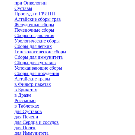
при Онкологии
Суставы
Простуда и ГРИПП
Алтайские сборы трав
Желудочные сборы
Печеночные сборы
Сборы от давления
Урологические сборы
Сборы для легких
Гинекологические сборы
Сборы для иммунитета
Сборы для суставов
Успокаивающие сборы
Сборы для похудения
Алтайские травы
в Фильтр-пакетах
в Брикетах
в Драже
Россыпью
в Таблетках
для Cуставов
для Печени
для Сердца и сосудов
для Почек
для Иммунитета