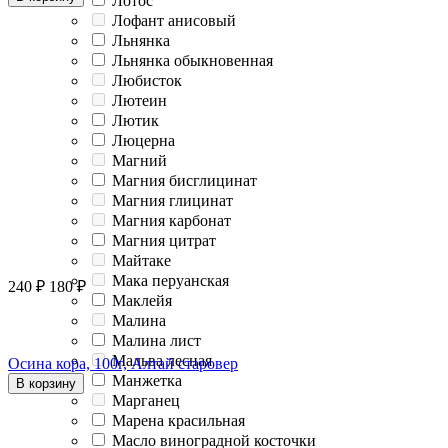
Лотос
Лофант анисовый
Льнянка
Льнянка обыкновенная
Любисток
Лютеин
Лютик
Люцерна
Магний
Магния бисглицинат
Магния глицинат
Магния карбонат
Магния цитрат
Майтаке
Мака перуанская
240
₽
180
₽
Маклейя
Малина
Малина лист
Мальва лесная
Осина кора, 100г, Алтай старовер
Манжетка
В корзину
Марганец
Марена красильная
Масло виноградной косточки