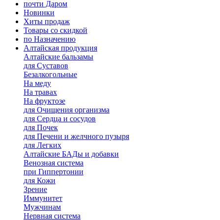
почти Даром
Новинки
Хиты продаж
Товары со скидкой
по Назначению
Алтайская продукция
Алтайские бальзамы
для Суставов
Безалкогольные
На меду
На травах
На фруктозе
для Очищения организма
для Сердца и сосудов
для Почек
для Печени и желчного пузыря
для Легких
Алтайские БАДы и добавки
Венозная система
при Гиппертонии
для Кожи
Зрение
Иммунитет
Мужчинам
Нервная система