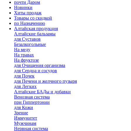
почти Даром
Новинки
Хиты продаж
Товары со скидкой
по Назначению
Алтайская продукция
Алтайские бальзамы
для Суставов
Безалкогольные
На меду
На травах
На фруктозе
для Очищения организма
для Сердца и сосудов
для Почек
для Печени и желчного пузыря
для Легких
Алтайские БАДы и добавки
Венозная система
при Гиппертонии
для Кожи
Зрение
Иммунитет
Мужчинам
Нервная система