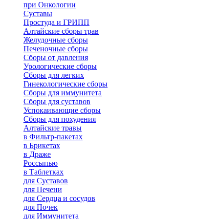
при Онкологии
Суставы
Простуда и ГРИПП
Алтайские сборы трав
Желудочные сборы
Печеночные сборы
Сборы от давления
Урологические сборы
Сборы для легких
Гинекологические сборы
Сборы для иммунитета
Сборы для суставов
Успокаивающие сборы
Сборы для похудения
Алтайские травы
в Фильтр-пакетах
в Брикетах
в Драже
Россыпью
в Таблетках
для Cуставов
для Печени
для Сердца и сосудов
для Почек
для Иммунитета