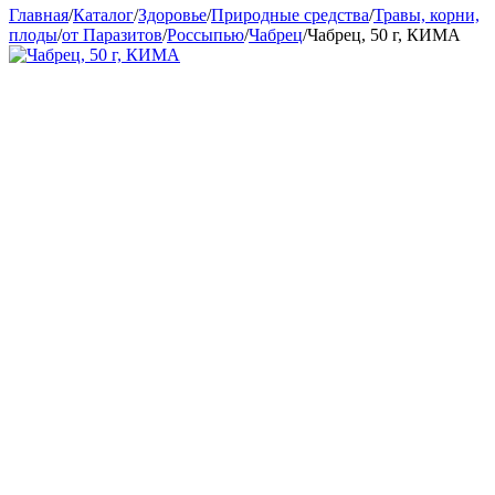
Главная
/
Каталог
/
Здоровье
/
Природные средства
/
Травы, корни,
плоды
/
от Паразитов
/
Россыпью
/
Чабрец
/
Чабрец, 50 г, КИМА