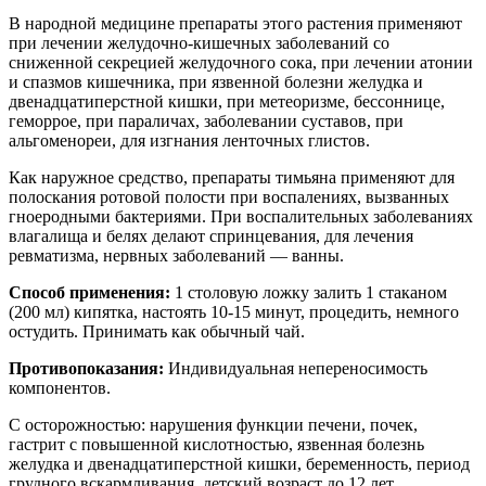
В народной медицине препараты этого растения применяют
при лечении желудочно-кишечных заболеваний со
сниженной секрецией желудочного сока, при лечении атонии
и спазмов кишечника, при язвенной болезни желудка и
двенадцатиперстной кишки, при метеоризме, бессоннице,
геморрое, при параличах, заболевании суставов, при
альгоменореи, для изгнания ленточных глистов.
Как наружное средство, препараты тимьяна применяют для
полоскания ротовой полости при воспалениях, вызванных
гноеродными бактериями. При воспалительных заболеваниях
влагалища и белях делают спринцевания, для лечения
ревматизма, нервных заболеваний — ванны.
Способ применения:
1 столовую ложку залить 1 стаканом
(200 мл) кипятка, настоять 10-15 минут, процедить, немного
остудить. Принимать как обычный чай.
Противопоказания:
Индивидуальная непереносимость
компонентов.
С осторожностью: нарушения функции печени, почек,
гастрит с повышенной кислотностью, язвенная болезнь
желудка и двенадцатиперстной кишки, беременность, период
грудного вскармливания, детский возраст до 12 лет.