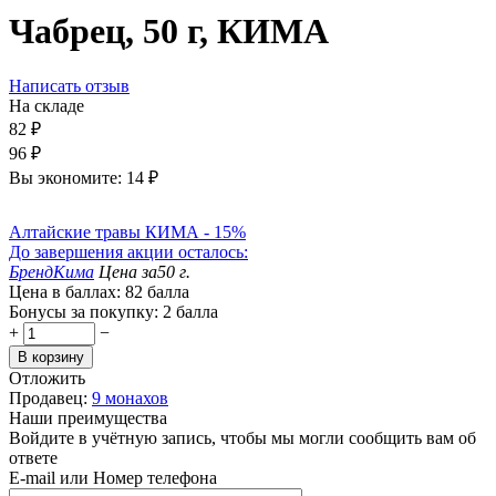
Чабрец, 50 г, КИМА
Написать отзыв
На складе
82
₽
96
₽
Вы экономите:
14
₽
Алтайские травы КИМА - 15%
До завершения акции осталось:
Бренд
Кима
Цена за
50 г.
Цена в баллах:
82 балла
Бонусы за покупку:
2 балла
+
−
В корзину
Отложить
Продавец:
9 монахов
Наши преимущества
Войдите в учётную запись, чтобы мы могли сообщить вам об
ответе
E-mail или Номер телефона