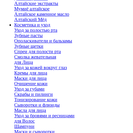
Алтайские экстракты
Мумиё алтайское
Алтайское каменное масло
Алтайский Мёд
Косметика и уход
Уход за полостью рта
Зубные пасты
Ополаскиватели и бальзамы
Зубные щетки
Спреи для полости рта
Смолка жевательная
для Лица
Уход за кожей вокруг глаз
Кремы для лица
Маски для лица
Очищение кожи
Уход за губами
Скрабы и пилинги
Тонизирование кожи
Сыворотки и флюиды
Масла для лица
Уход за бровями и ресницами
для Волос
Шампуни
Маски и сыворотки