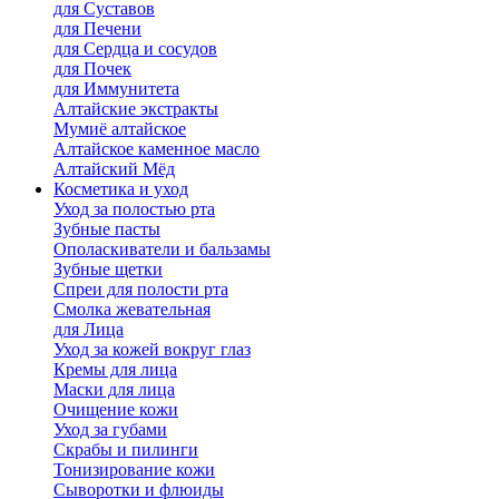
для Cуставов
для Печени
для Сердца и сосудов
для Почек
для Иммунитета
Алтайские экстракты
Мумиё алтайское
Алтайское каменное масло
Алтайский Мёд
Косметика и уход
Уход за полостью рта
Зубные пасты
Ополаскиватели и бальзамы
Зубные щетки
Спреи для полости рта
Смолка жевательная
для Лица
Уход за кожей вокруг глаз
Кремы для лица
Маски для лица
Очищение кожи
Уход за губами
Скрабы и пилинги
Тонизирование кожи
Сыворотки и флюиды