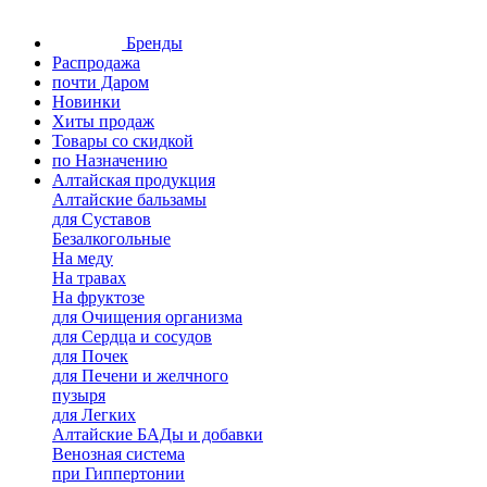
Бренды
Распродажа
почти Даром
Новинки
Хиты продаж
Товары со скидкой
по Назначению
Алтайская продукция
Алтайские бальзамы
для Суставов
Безалкогольные
На меду
На травах
На фруктозе
для Очищения организма
для Сердца и сосудов
для Почек
для Печени и желчного
пузыря
для Легких
Алтайские БАДы и добавки
Венозная система
при Гиппертонии