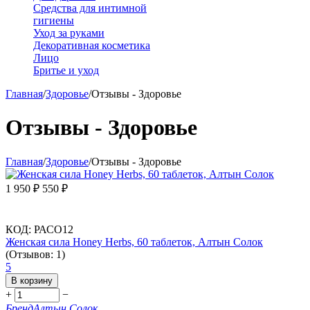
Средства для интимной
гигиены
Уход за руками
Декоративная косметика
Лицо
Бритье и уход
Главная
/
Здоровье
/
Отзывы - Здоровье
Отзывы - Здоровье
Главная
/
Здоровье
/
Отзывы - Здоровье
1 950
₽
550
₽
КОД:
РАСО12
Женская сила Honey Herbs, 60 таблеток, Алтын Солок
(Отзывов: 1)
5
В корзину
+
−
Бренд
Алтын Солок