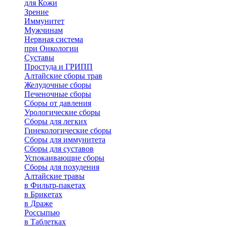
для Кожи
Зрение
Иммунитет
Мужчинам
Нервная система
при Онкологии
Суставы
Простуда и ГРИПП
Алтайские сборы трав
Желудочные сборы
Печеночные сборы
Сборы от давления
Урологические сборы
Сборы для легких
Гинекологические сборы
Сборы для иммунитета
Сборы для суставов
Успокаивающие сборы
Сборы для похудения
Алтайские травы
в Фильтр-пакетах
в Брикетах
в Драже
Россыпью
в Таблетках