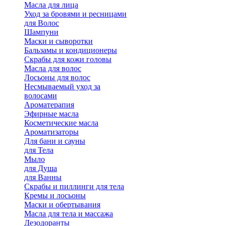
Масла для лица
Уход за бровями и ресницами
для Волос
Шампуни
Маски и сыворотки
Бальзамы и кондиционеры
Скрабы для кожи головы
Масла для волос
Лосьоны для волос
Несмываемый уход за
волосами
Ароматерапия
Эфирные масла
Косметические масла
Ароматизаторы
Для бани и сауны
для Тела
Мыло
для Душа
для Ванны
Скрабы и пиллинги для тела
Кремы и лосьоны
Маски и обертывания
Масла для тела и массажа
Дезодоранты