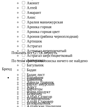
Аконит
Алтей
Амарант
Анис
Аралия маньчжурская
Арника горная
Арника горная цвет
Арония (рябина черноплодная)
Артишок
Астрагал
Астрагал перепончатый
Показать все (275)
Свернуть
Астрагал шерстицветковый
Ашваганда
По этим критериям поиска ничего не найдено
Багульник
Бренд
Бадан
Бадан лист
Парафарм
Барвинок
Данила Травник
Бархат амурский
Хорст
Бархатцы
Фарм-продукт
Бедренец
Алтай-Селигор
Безвременник
Алтай Старовер
Белокопытник
Алтайские традиции