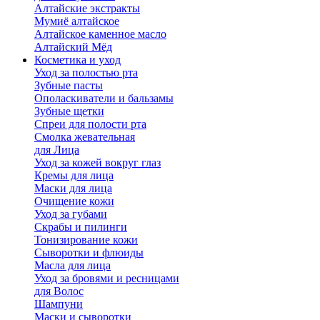
Алтайские экстракты
Мумиё алтайское
Алтайское каменное масло
Алтайский Мёд
Косметика и уход
Уход за полостью рта
Зубные пасты
Ополаскиватели и бальзамы
Зубные щетки
Спреи для полости рта
Смолка жевательная
для Лица
Уход за кожей вокруг глаз
Кремы для лица
Маски для лица
Очищение кожи
Уход за губами
Скрабы и пилинги
Тонизирование кожи
Сыворотки и флюиды
Масла для лица
Уход за бровями и ресницами
для Волос
Шампуни
Маски и сыворотки