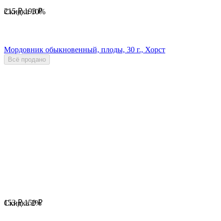
215
₽
193
₽
Скидка
10%
Мордовник обыкновенный, плоды, 30 г., Хорст
Всё продано
153
₽
150
₽
Скидка
2%