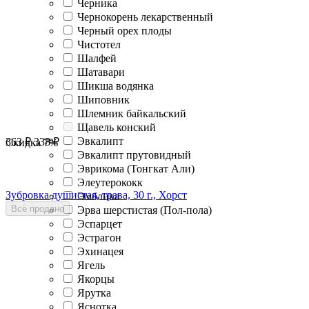
Черника
Чернокорень лекарственный
Черный орех плоды
Чистотел
Шалфей
Шатавари
Шикша водянка
Шиповник
Шлемник байкальский
Щавель конский
Эвкалипт
363
₽
338
₽
Скидка
7%
Эвкалипт прутовидный
Эврикома (Тонгкат Али)
Элеутерококк
Зубровка душистая, трава, 30 г., Хорст
Эмблика
Всё продано
Эрва шерстистая (Пол-пола)
Эспарцет
Эстрагон
Эхинацея
Ягель
Якорцы
Ярутка
Яснотка