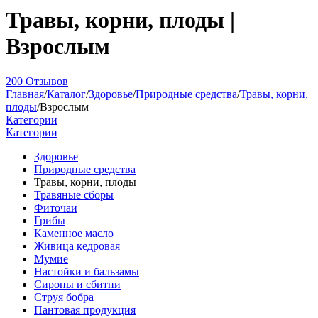
Травы, корни, плоды |
Взрослым
200 Отзывов
Главная
/
Каталог
/
Здоровье
/
Природные средства
/
Травы, корни,
плоды
/
Взрослым
Категории
Категории
Здоровье
Природные средства
Травы, корни, плоды
Травяные сборы
Фиточаи
Грибы
Каменное масло
Живица кедровая
Мумие
Настойки и бальзамы
Сиропы и сбитни
Струя бобра
Пантовая продукция