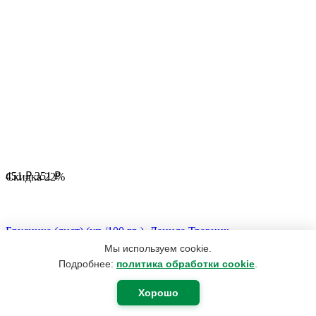
451
₽
351
₽
Скидка
22%
Брусника (лист) (уп./100 гр.), Данила Травник
(Отзывов: 1)
Мы используем cookie.
5
Подробнее:
политика обработки cookie
.
Всё продано
Хорошо