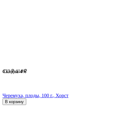
433
₽
414
₽
Скидка
4%
Черемуха, плоды, 100 г., Хорст
В корзину