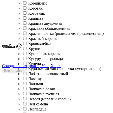
Кордицепс
Коровяк
Котовник
Крапива
Крапива двудомная
Красавка обыкновенная
Красная щетка (родиола четырехлепестная)
Красный корень
Кровохлебка
388
₽
353
₽
Скидка
9%
Крушина
Кукольник корень
Кукурузные рыльца
Купена
Солодка голая, драже, 50 г., Хорст
Курильский чай (лапчатка кустарниковая)
Всё продано
Лабазник вязолистный
Лаванда
Ландыш
Лапчатка белая
Лапчатка гусиная
Левзея (маралий корень)
Лен семена
Леспедеца