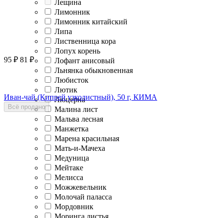
Лещина
Лимонник
Лимонник китайский
Липа
Лиственница кора
Лопух корень
95
₽
81
₽
Лофант анисовый
Льнянка обыкновенная
Любисток
Лютик
Иван-чай (Кипрей узколистный), 50 г, КИМА
Люцерна
Всё продано
Малина лист
Мальва лесная
Манжетка
Марена красильная
Мать-и-Мачеха
Медуница
Мейтаке
Мелисса
Можжевельник
Молочай паласса
Мордовник
Моринга листья