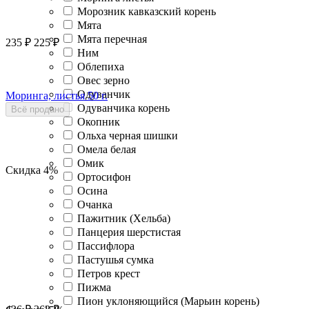
Морозник кавказский корень
Мята
Мята перечная
235
₽
225
₽
Ним
Облепиха
Овес зерно
Одуванчик
Моринга, листья 50 г.
Одуванчика корень
Всё продано
Окопник
Ольха черная шишки
Омела белая
Омик
Скидка
4%
Ортосифон
Осина
Очанка
Пажитник (Хельба)
Панцерия шерстистая
Пассифлора
Пастушья сумка
Петров крест
Пижма
Пион уклоняющийся (Марьин корень)