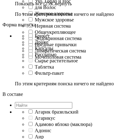
Ухо, Горло и Нос
Показать все (25)
Свернуть
для Волос
Женское здоровье
По этим критериям поиска ничего не найдено
Мужское здоровье
Форма выпуска
Нервная система
Общеукрепляющее
Брикет
Эндокринная система
Драже
Вредные привычки
Капсулы
Лимфатическая система
Россыпью
Мочеполовая система
Сырье растительное
Таблетка
Фильтр-пакет
По этим критериям поиска ничего не найдено
В составе
Агарик бразильский
Агарикус
Адамово яблоко (маклюра)
Адонис
Аир