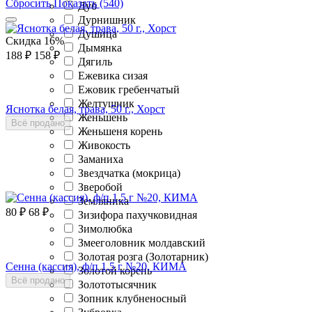
Сбросить
Показать (540)
Дуб
Дурнишник
Душица
Скидка
16%
Дымянка
188
₽
158
₽
Дягиль
Ежевика сизая
Ежовик гребенчатый
Желтушник
Яснотка белая, трава, 50 г., Хорст
Женьшень
Всё продано
Женьшеня корень
Живокость
Заманиха
Звездчатка (мокрица)
Зверобой
Земляника
80
₽
68
₽
Зизифора пахучковидная
Зимолюбка
Змееголовник молдавский
Золотая розга (Золотарник)
Сенна (кассия), ф/п 1,5 г №20, КИМА
Золотой корень
Всё продано
Золототысячник
Зопник клубненосный