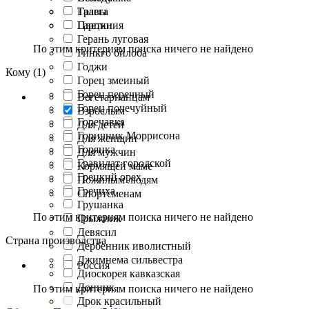
Галега
Травы
Гарциния
Цветки
Герань луговая
По этим критериям поиска ничего не найдено
Гинкго билоба
Годжи
Кому (1)
Горец змеиный
Горец перечный
Вегетарианцам
Горец почечуйный
Взрослым
Горечавка
Для детей
Горичник Моррисона
Для женщин
Горянка
Для мужчин
Гравилат городской
Кормящей маме
Грецкий орех
Пожилым людям
Гречиха
Спортсменам
Грушанка
По этим критериям поиска ничего не найдено
Грыжник
Девясил
Страна производства
Дербенник иволистный
Джимнема сильвестра
Россия
Диоскорея кавказская
Донник
По этим критериям поиска ничего не найдено
Дрок красильный