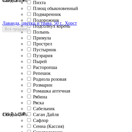
426
₽
363
₽
Скидка
15%
Пихта
Плющ обыкновенный
Подмаренник
Подорожник
Лаванда, цветки и трава, 50 г., Хорст
Подсолнух корень
Всё продано
Полынь
Примула
Прострел
Пустырник
Пуэрария
Пырей
Расторопша
Репешок
Родиола розовая
Розмарин
Ромашка аптечная
Рябина
Ряска
Сабельник
199
₽
145
₽
Саган Дайля
Скидка
27%
Сафлор
Сенна (Кассия)