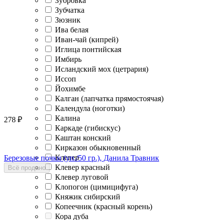
Зубровка
Зубчатка
Зюзник
Ива белая
Иван-чай (кипрей)
Иглица понтийская
Имбирь
Исландский мох (цетрария)
Иссоп
Йохимбе
Калган (лапчатка прямостоячая)
Календула (ноготки)
Калина
278
₽
Каркаде (гибискус)
Каштан конский
Кирказон обыкновенный
Клевер
Березовые почки (уп./50 гр.), Данила Травник
Клевер красный
Всё продано
Клевер луговой
Клопогон (цимицифуга)
Княжик сибирский
Копеечник (красный корень)
Кора дуба