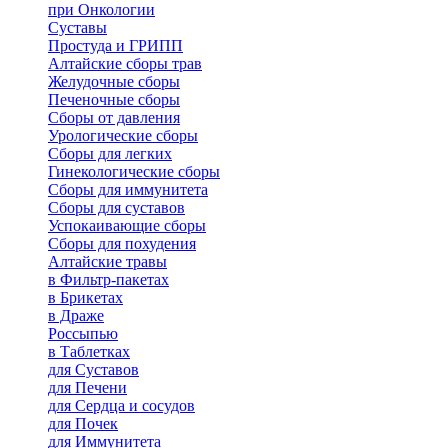
при Онкологии
Суставы
Простуда и ГРИПП
Алтайские сборы трав
Желудочные сборы
Печеночные сборы
Сборы от давления
Урологические сборы
Сборы для легких
Гинекологические сборы
Сборы для иммунитета
Сборы для суставов
Успокаивающие сборы
Сборы для похудения
Алтайские травы
в Фильтр-пакетах
в Брикетах
в Драже
Россыпью
в Таблетках
для Cуставов
для Печени
для Сердца и сосудов
для Почек
для Иммунитета