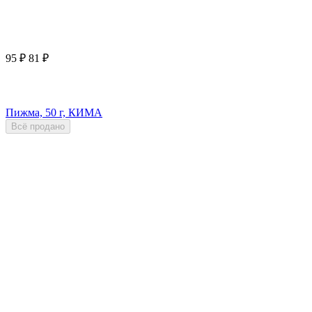
95
₽
81
₽
Пижма, 50 г, КИМА
Всё продано