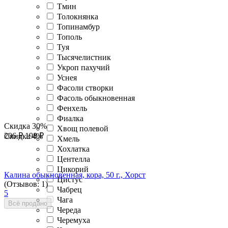
Тмин
Толокнянка
Топинамбур
Тополь
Туя
Тысячелистник
Укроп пахучий
Уснея
Фасоли створки
Фасоль обыкновенная
Фенхель
Фиалка
Скидка
30%
Хвощ полевой
206
₽
198
₽
Скидка
4%
Хмель
Хохлатка
Центелла
Цикорий
Калина обыкновенная, кора, 50 г., Хорст
Цистус
(Отзывов: 1)
Чабрец
5
Чага
Всё продано
Череда
Черемуха