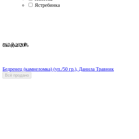
Ястребинка
367
₽
293
₽
Скидка
20%
Бедренец (камнеломка) (уп./50 гр.), Данила Травник
Всё продано