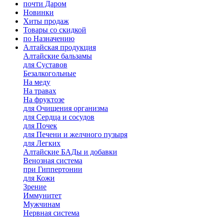
почти Даром
Новинки
Хиты продаж
Товары со скидкой
по Назначению
Алтайская продукция
Алтайские бальзамы
для Суставов
Безалкогольные
На меду
На травах
На фруктозе
для Очищения организма
для Сердца и сосудов
для Почек
для Печени и желчного пузыря
для Легких
Алтайские БАДы и добавки
Венозная система
при Гиппертонии
для Кожи
Зрение
Иммунитет
Мужчинам
Нервная система