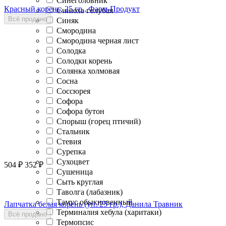
Синеголовник
Красный корень, 25 гр., Фарм-Продукт
Синюха голубая
Всё продано
Синяк
Смородина
Смородина черная лист
Солодка
Солодки корень
Солянка холмовая
Сосна
Соссюрея
Софора
Софора бутон
Спорыш (горец птичий)
Стальник
Стевия
Сурепка
Сухоцвет
504
₽
352
₽
Сушеница
Сыть круглая
Таволга (лабазник)
Тамус обыкновенный
Лапчатка белая корень (уп./25 гр.), Данила Травник
Терминалия хебула (харитаки)
Всё продано
Термопсис