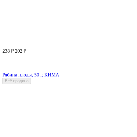
238
₽
202
₽
Рябина плоды, 50 г, КИМА
Всё продано