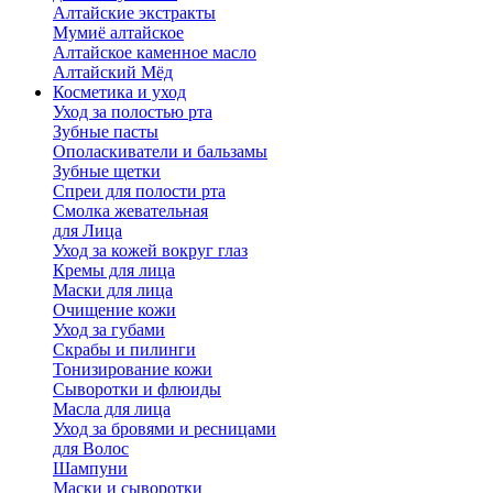
Алтайские экстракты
Мумиё алтайское
Алтайское каменное масло
Алтайский Мёд
Косметика и уход
Уход за полостью рта
Зубные пасты
Ополаскиватели и бальзамы
Зубные щетки
Спреи для полости рта
Смолка жевательная
для Лица
Уход за кожей вокруг глаз
Кремы для лица
Маски для лица
Очищение кожи
Уход за губами
Скрабы и пилинги
Тонизирование кожи
Сыворотки и флюиды
Масла для лица
Уход за бровями и ресницами
для Волос
Шампуни
Маски и сыворотки