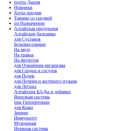
почти Даром
Новинки
Хиты продаж
Товары со скидкой
по Назначению
Алтайская продукция
Алтайские бальзамы
для Суставов
Безалкогольные
На меду
На травах
На фруктозе
для Очищения организма
для Сердца и сосудов
для Почек
для Печени и желчного пузыря
для Легких
Алтайские БАДы и добавки
Венозная система
при Гиппертонии
для Кожи
Зрение
Иммунитет
Мужчинам
Нервная система