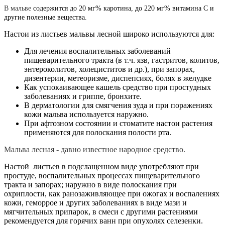
В мальве
содержится до 20 мг% каротина, до 220 мг% витамина С и
другие полезные вещества.
Настои из листьев мальвы лесной широко используются для:
Для лечения воспалительных заболеваний
пищеварительного тракта (в т.ч. язв, гастритов, колитов,
энтероколитов, холециститов и др.), при запорах,
дизентерии, метеоризме, диспепсиях, болях в желудке
Как успокаивающее кашель средство при простудных
заболеваниях и гриппе, бронхите.
В дерматологии для смягчения зуда и при поражениях
кожи мальва используется наружно.
При афтозном состоянии и стоматите настои растения
применяются для полоскания полости рта.
Мальва лесная - давно известное народное средство.
Настой листьев в подслащенном виде употребляют при
простуде, воспалительных процессах пищеварительного
тракта и запорах; наружно в виде полоскания при
охриплости, как ранозаживляющее при ожогах и воспалениях
кожи, геморрое и других заболеваниях в виде мази и
мягчительных припарок, в смеси с другими растениями
рекомендуется для горячих ванн при опухолях селезенки.