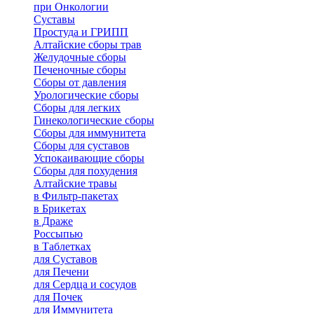
при Онкологии
Суставы
Простуда и ГРИПП
Алтайские сборы трав
Желудочные сборы
Печеночные сборы
Сборы от давления
Урологические сборы
Сборы для легких
Гинекологические сборы
Сборы для иммунитета
Сборы для суставов
Успокаивающие сборы
Сборы для похудения
Алтайские травы
в Фильтр-пакетах
в Брикетах
в Драже
Россыпью
в Таблетках
для Cуставов
для Печени
для Сердца и сосудов
для Почек
для Иммунитета