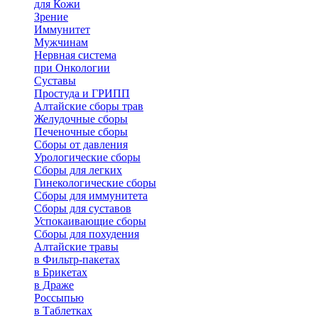
для Кожи
Зрение
Иммунитет
Мужчинам
Нервная система
при Онкологии
Суставы
Простуда и ГРИПП
Алтайские сборы трав
Желудочные сборы
Печеночные сборы
Сборы от давления
Урологические сборы
Сборы для легких
Гинекологические сборы
Сборы для иммунитета
Сборы для суставов
Успокаивающие сборы
Сборы для похудения
Алтайские травы
в Фильтр-пакетах
в Брикетах
в Драже
Россыпью
в Таблетках