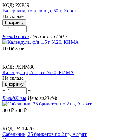
КОД:
РХР39
Валериана, корневища, 50 г, Хорст
На складе
В корзину
+
−
Бренд
Хорст
Цена за
1 уп./ 50 г.
100
₽
85
₽
КОД:
РКИМ80
Календула, ф/п 1,5 г №20, КИМА
На складе
В корзину
+
−
Бренд
Кима
Цена за
20 ф/п
300
₽
248
₽
КОД:
РАЛФ20
Сабельник, 25 брикетов по 2 гр, Алфит