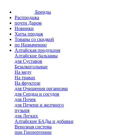
Бренды
Распродажа
почти Даром
Новинки
Хиты продаж
Товары со скидкой
по Назначению
Алтайская продукция
Алтайские бальзамы
для Суставов
Безалкогольные
На меду
На травах
На фруктозе
для Очищения организма
для Сердца и сосудов
для Почек
для Печени и желчного
пузыря
для Легких
Алтайские БАДы и добавки
Венозная система
при Гиппертонии