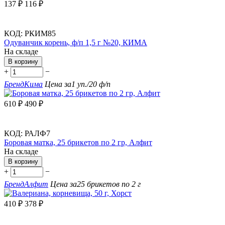
137
₽
116
₽
КОД:
РКИМ85
Одуванчик корень, ф/п 1,5 г №20, КИМА
На складе
В корзину
+
−
Бренд
Кима
Цена за
1 уп./20 ф/п
610
₽
490
₽
КОД:
РАЛФ7
Боровая матка, 25 брикетов по 2 гр, Алфит
На складе
В корзину
+
−
Бренд
Алфит
Цена за
25 брикетов по 2 г
410
₽
378
₽