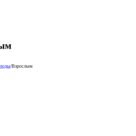
лым
плоды
/
Взрослым