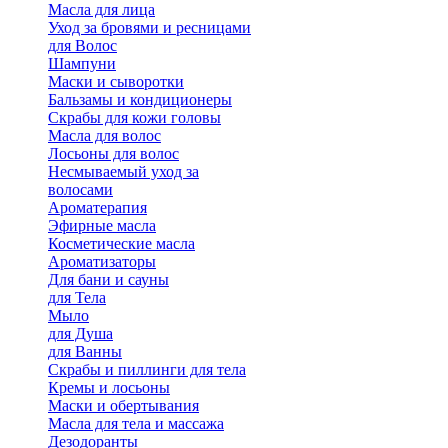
Масла для лица
Уход за бровями и ресницами
для Волос
Шампуни
Маски и сыворотки
Бальзамы и кондиционеры
Скрабы для кожи головы
Масла для волос
Лосьоны для волос
Несмываемый уход за
волосами
Ароматерапия
Эфирные масла
Косметические масла
Ароматизаторы
Для бани и сауны
для Тела
Мыло
для Душа
для Ванны
Скрабы и пиллинги для тела
Кремы и лосьоны
Маски и обертывания
Масла для тела и массажа
Дезодоранты