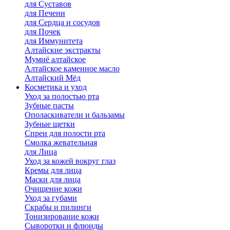
для Cуставов
для Печени
для Сердца и сосудов
для Почек
для Иммунитета
Алтайские экстракты
Мумиё алтайское
Алтайское каменное масло
Алтайский Мёд
Косметика и уход
Уход за полостью рта
Зубные пасты
Ополаскиватели и бальзамы
Зубные щетки
Спреи для полости рта
Смолка жевательная
для Лица
Уход за кожей вокруг глаз
Кремы для лица
Маски для лица
Очищение кожи
Уход за губами
Скрабы и пилинги
Тонизирование кожи
Сыворотки и флюиды