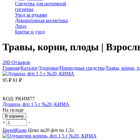
Средства для интимной
гигиены
Уход за руками
Декоративная косметика
Лицо
Бритье и уход
Травы, корни, плоды | Взрос
200 Отзывов
Главная
/
Каталог
/
Здоровье
/
Природные средства
/
Травы, корни, 
95
₽
81
₽
КОД:
РКИМ77
Душица, ф/п 1,5 г №20, КИМА
На складе
В корзину
+
−
Бренд
Кима
Цена за
20 ф/п по 1,5г.