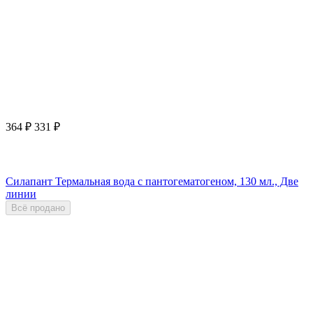
364
₽
331
₽
Силапант Термальная вода с пантогематогеном, 130 мл., Две
линии
Всё продано