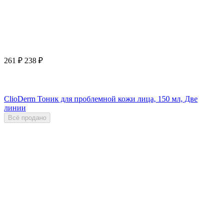
261
₽
238
₽
ClioDerm Тоник для проблемной кожи лица, 150 мл, Две
линии
Всё продано