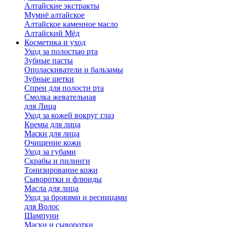
Алтайские экстракты
Мумиё алтайское
Алтайское каменное масло
Алтайский Мёд
Косметика и уход
Уход за полостью рта
Зубные пасты
Ополаскиватели и бальзамы
Зубные щетки
Спреи для полости рта
Смолка жевательная
для Лица
Уход за кожей вокруг глаз
Кремы для лица
Маски для лица
Очищение кожи
Уход за губами
Скрабы и пилинги
Тонизирование кожи
Сыворотки и флюиды
Масла для лица
Уход за бровями и ресницами
для Волос
Шампуни
Маски и сыворотки