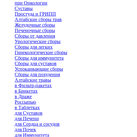
при Онкологии
Суставы
Простуда и ГРИПП
Алтайские сборы трав
Желудочные сборы
Печеночные сборы
Сборы от давления
Урологические сборы
Сборы для легких
Гинекологические сборы
Сборы для иммунитета
Сборы для суставов
Успокаивающие сборы
Сборы для похудения
Алтайские травы
в Фильтр-пакетах
в Брикетах
в Драже
Россыпью
в Таблетках
для Cуставов
для Печени
для Сердца и сосудов
для Почек
для Иммунитета