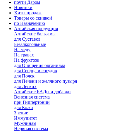
почти Даром
Новинки
Хиты продаж
Товары со скидкой
по Назначению
Алтайская продукция
Алтайские бальзамы
для Суставов
Безалкогольные
На меду
На травах
На фруктозе
для Очищения организма
для Сердца и сосудов
для Почек
для Печени и желчного пузыря
для Легких
Алтайские БАДы и добавки
Венозная система
при Гиппертонии
для Кожи
Зрение
Иммунитет
Мужчинам
Нервная система