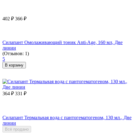
402
₽
366
₽
Силапант Омолаживающий тоник Anti-Age, 160 мл, Две
линии
(Отзывов: 1)
5
В корзину
364
₽
331
₽
Силапант Термальная вода с пантогематогеном, 130 мл., Две
линии
Всё продано