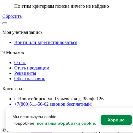
По этим критериям поиска ничего не найдено
Сбросить
Моя учетная запись
Войти или зарегистрироваться
9 Монахов
О нас
Стать продавцом
Реквизиты
Обратная связь
Контакты
г. Новосибирск, ул. Гурьевская д. 38 оф. 126
+7(800)511-56-62 (звонок бесплатный)
+7(923)102-66-02
+7(383) 202-12-62
Мы используем cookie.
все контакты
Хорошо
Подробнее:
политика обработки cookie
.
© 2016 - 2026
9Монахов
- Ваш ЭКО-маркет здоровья и красоты.