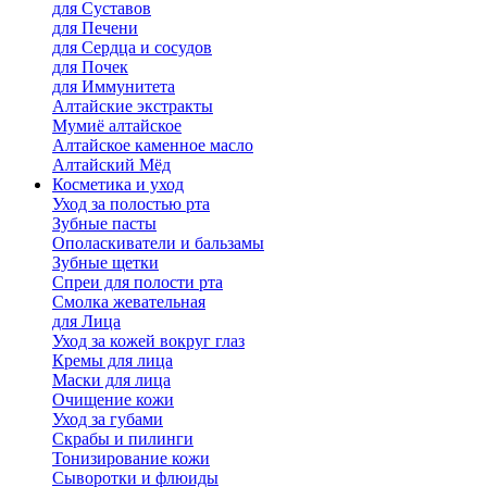
для Cуставов
для Печени
для Сердца и сосудов
для Почек
для Иммунитета
Алтайские экстракты
Мумиё алтайское
Алтайское каменное масло
Алтайский Мёд
Косметика и уход
Уход за полостью рта
Зубные пасты
Ополаскиватели и бальзамы
Зубные щетки
Спреи для полости рта
Смолка жевательная
для Лица
Уход за кожей вокруг глаз
Кремы для лица
Маски для лица
Очищение кожи
Уход за губами
Скрабы и пилинги
Тонизирование кожи
Сыворотки и флюиды