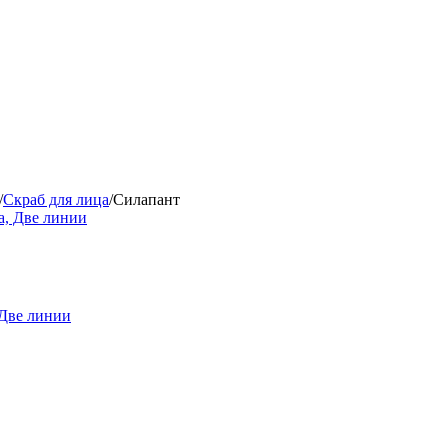
/
Скраб для лица
/
Силапант
 Две линии