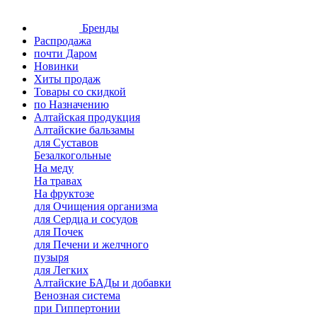
Бренды
Распродажа
почти Даром
Новинки
Хиты продаж
Товары со скидкой
по Назначению
Алтайская продукция
Алтайские бальзамы
для Суставов
Безалкогольные
На меду
На травах
На фруктозе
для Очищения организма
для Сердца и сосудов
для Почек
для Печени и желчного
пузыря
для Легких
Алтайские БАДы и добавки
Венозная система
при Гиппертонии