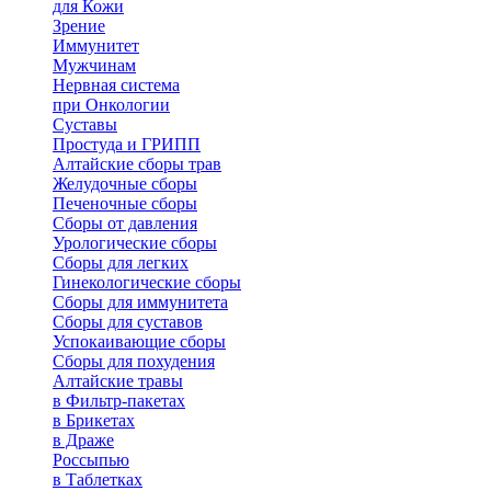
для Кожи
Зрение
Иммунитет
Мужчинам
Нервная система
при Онкологии
Суставы
Простуда и ГРИПП
Алтайские сборы трав
Желудочные сборы
Печеночные сборы
Сборы от давления
Урологические сборы
Сборы для легких
Гинекологические сборы
Сборы для иммунитета
Сборы для суставов
Успокаивающие сборы
Сборы для похудения
Алтайские травы
в Фильтр-пакетах
в Брикетах
в Драже
Россыпью
в Таблетках