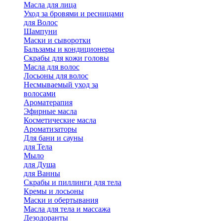
Масла для лица
Уход за бровями и ресницами
для Волос
Шампуни
Маски и сыворотки
Бальзамы и кондиционеры
Скрабы для кожи головы
Масла для волос
Лосьоны для волос
Несмываемый уход за
волосами
Ароматерапия
Эфирные масла
Косметические масла
Ароматизаторы
Для бани и сауны
для Тела
Мыло
для Душа
для Ванны
Скрабы и пиллинги для тела
Кремы и лосьоны
Маски и обертывания
Масла для тела и массажа
Дезодоранты