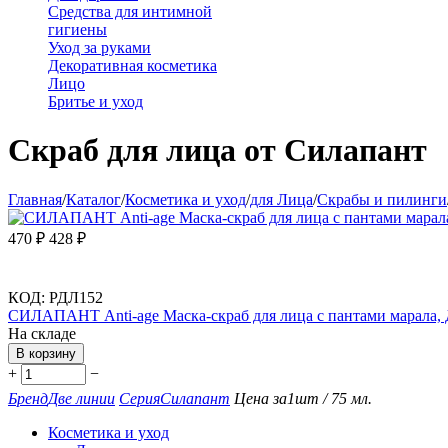
Средства для интимной
гигиены
Уход за руками
Декоративная косметика
Лицо
Бритье и уход
Скраб для лица от Силапант
Главная
/
Каталог
/
Косметика и уход
/
для Лица
/
Скрабы и пилинги
470
₽
428
₽
КОД:
РДЛ152
СИЛАПАНТ Anti-age Маска-скраб для лица с пантами марала,
На складе
В корзину
+
−
Бренд
Две линии
Серия
Силапант
Цена за
1шт / 75 мл.
Косметика и уход