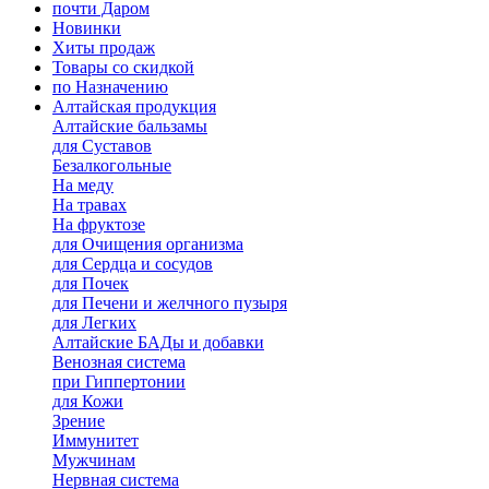
почти Даром
Новинки
Хиты продаж
Товары со скидкой
по Назначению
Алтайская продукция
Алтайские бальзамы
для Суставов
Безалкогольные
На меду
На травах
На фруктозе
для Очищения организма
для Сердца и сосудов
для Почек
для Печени и желчного пузыря
для Легких
Алтайские БАДы и добавки
Венозная система
при Гиппертонии
для Кожи
Зрение
Иммунитет
Мужчинам
Нервная система