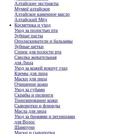
Алтайские экстракты
Мумиё алтайское
Алтайское каменное масло
Алтайский Мёд
Косметика и уход
Уход за полостью рта
Зубные пасты
Ополаскиватели и бальзамы
Зубные щетки
Спреи для полости рта
Смолка жевательная
для Лица
Уход за кожей вокруг глаз
Кремы для лица
Маски для лица
Очищение кожи
Уход за губами
Скрабы и пилинги
Тонизирование кожи
Сыворотки и флюиды
Масла для лица
Уход за бровями и ресницами
для Волос
Шампуни
Маски и сыворотки