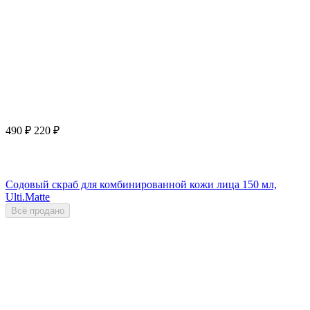
490
₽
220
₽
Содовый скраб для комбинированной кожи лица 150 мл,
Ulti.Matte
Всё продано