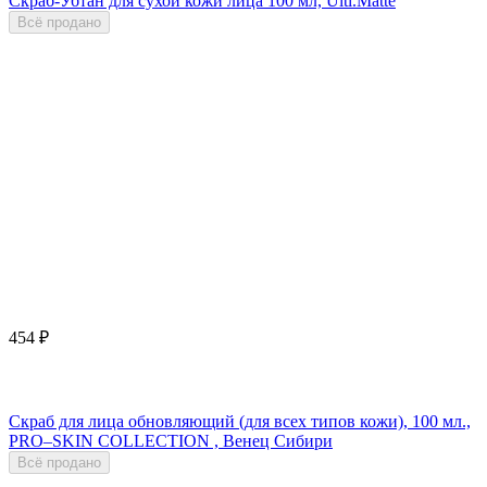
Скраб-Убтан для сухой кожи лица 100 мл, Ulti.Matte
Всё продано
454
₽
Скраб для лица обновляющий (для всех типов кожи), 100 мл.,
PRO–SKIN COLLECTION , Венец Сибири
Всё продано