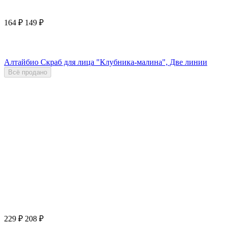
164
₽
149
₽
Алтайбио Скраб для лица "Клубника-малина", Две линии
Всё продано
229
₽
208
₽