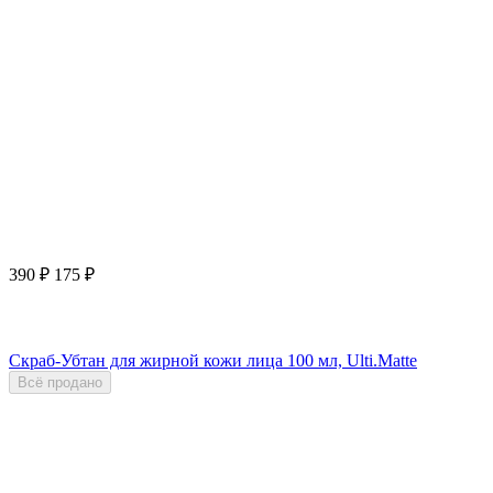
390
₽
175
₽
Скраб-Убтан для жирной кожи лица 100 мл, Ulti.Matte
Всё продано