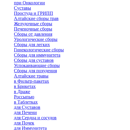
при Онкологии
Суставы
Простуда и ГРИПП
Алтайские сборы трав
Желудочные сборы
Печеночные сборы
Сборы от давления
Урологические сборы
Сборы для легких
Гинекологические сборы
Сборы для иммунитета
Сборы для суставов
Успокаивающие сборы
Сборы для похудения
Алтайские травы
в Фильтр-пакетах
в Брикетах
в Драже
Россыпью
в Таблетках
для Cуставов
для Печени
для Сердца и сосудов
для Почек
для Иммунитета