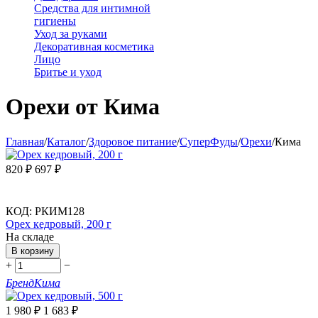
Средства для интимной
гигиены
Уход за руками
Декоративная косметика
Лицо
Бритье и уход
Орехи от Кима
Главная
/
Каталог
/
Здоровое питание
/
СуперФуды
/
Орехи
/
Кима
820
₽
697
₽
КОД:
РКИМ128
Орех кедровый, 200 г
На складе
В корзину
+
−
Бренд
Кима
1 980
₽
1 683
₽