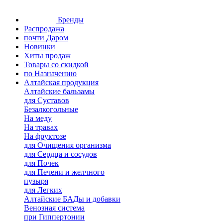
Бренды
Распродажа
почти Даром
Новинки
Хиты продаж
Товары со скидкой
по Назначению
Алтайская продукция
Алтайские бальзамы
для Суставов
Безалкогольные
На меду
На травах
На фруктозе
для Очищения организма
для Сердца и сосудов
для Почек
для Печени и желчного
пузыря
для Легких
Алтайские БАДы и добавки
Венозная система
при Гиппертонии