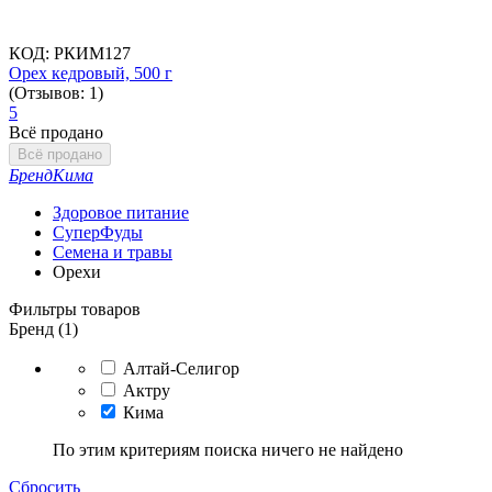
КОД:
РКИМ127
Орех кедровый, 500 г
(Отзывов: 1)
5
Всё продано
Всё продано
Бренд
Кима
Здоровое питание
СуперФуды
Семена и травы
Орехи
Фильтры товаров
Бренд (1)
Алтай-Селигор
Актру
Кима
По этим критериям поиска ничего не найдено
Сбросить