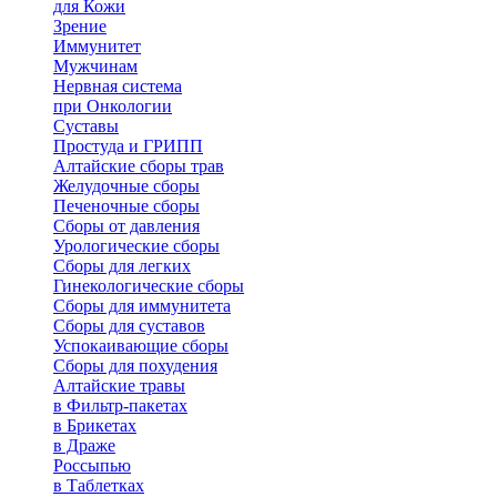
для Кожи
Зрение
Иммунитет
Мужчинам
Нервная система
при Онкологии
Суставы
Простуда и ГРИПП
Алтайские сборы трав
Желудочные сборы
Печеночные сборы
Сборы от давления
Урологические сборы
Сборы для легких
Гинекологические сборы
Сборы для иммунитета
Сборы для суставов
Успокаивающие сборы
Сборы для похудения
Алтайские травы
в Фильтр-пакетах
в Брикетах
в Драже
Россыпью
в Таблетках