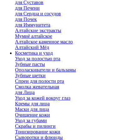
для Cуставов
для Печени
для Сердца и сосудов
для Почек
для Иммунитета
Алтайские экстракты
Мумиё алтайское
Алтайское каменное масло
Алтайский Мёд
Косметика и уход
Уход за полостью рта
Зубные пасты
Ополаскиватели и бальзамы
Зубные щетки
Спреи для полости рта
Смолка жевательная
для Лица
Уход за кожей вокруг глаз
Кремы для лица
Маски для лица
Очищение кожи
Уход за губами
Скрабы и пилинги
Тонизирование кожи
Сыворотки и флюиды