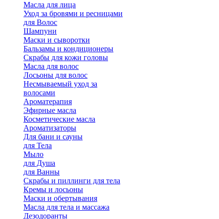
Масла для лица
Уход за бровями и ресницами
для Волос
Шампуни
Маски и сыворотки
Бальзамы и кондиционеры
Скрабы для кожи головы
Масла для волос
Лосьоны для волос
Несмываемый уход за
волосами
Ароматерапия
Эфирные масла
Косметические масла
Ароматизаторы
Для бани и сауны
для Тела
Мыло
для Душа
для Ванны
Скрабы и пиллинги для тела
Кремы и лосьоны
Маски и обертывания
Масла для тела и массажа
Дезодоранты