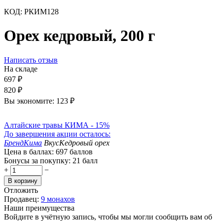
КОД:
РКИМ128
Орех кедровый, 200 г
Написать отзыв
На складе
697
₽
820
₽
Вы экономите:
123
₽
Алтайские травы КИМА - 15%
До завершения акции осталось:
Бренд
Кима
Вкус
Кедровый орех
Цена в баллах:
697 баллов
Бонусы за покупку:
21 балл
+
−
В корзину
Отложить
Продавец:
9 монахов
Наши преимущества
Войдите в учётную запись, чтобы мы могли сообщить вам об