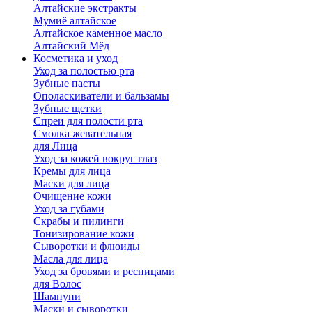
Алтайские экстракты
Мумиё алтайское
Алтайское каменное масло
Алтайский Мёд
Косметика и уход
Уход за полостью рта
Зубные пасты
Ополаскиватели и бальзамы
Зубные щетки
Спреи для полости рта
Смолка жевательная
для Лица
Уход за кожей вокруг глаз
Кремы для лица
Маски для лица
Очищение кожи
Уход за губами
Скрабы и пилинги
Тонизирование кожи
Сыворотки и флюиды
Масла для лица
Уход за бровями и ресницами
для Волос
Шампуни
Маски и сыворотки