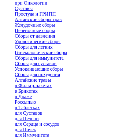
при Онкологии
Суставы
Простуда и ГРИПП
Алтайские сборы трав
Желудочные сборы
Печеночные сборы
Сборы от давления
Урологические сборы
Сборы для легких
Гинекологические сборы
Сборы для иммунитета
Сборы для суставов
Успокаивающие сборы
Сборы для похудения
Алтайские травы
в Фильтр-пакетах
в Брикетах
в Драже
Россыпью
в Таблетках
для Cуставов
для Печени
для Сердца и сосудов
для Почек
для Иммунитета