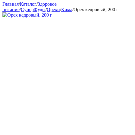
Главная
/
Каталог
/
Здоровое
питание
/
СуперФуды
/
Орехи
/
Кима
/
Орех кедровый, 200 г