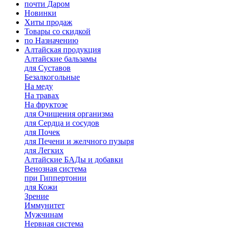
почти Даром
Новинки
Хиты продаж
Товары со скидкой
по Назначению
Алтайская продукция
Алтайские бальзамы
для Суставов
Безалкогольные
На меду
На травах
На фруктозе
для Очищения организма
для Сердца и сосудов
для Почек
для Печени и желчного пузыря
для Легких
Алтайские БАДы и добавки
Венозная система
при Гиппертонии
для Кожи
Зрение
Иммунитет
Мужчинам
Нервная система