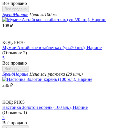
Всё продано
Всё продано
Бренд
Нарине
Цена за
100 мл
108
₽
КОД:
РН70
Мумие Алтайское в таблетках (уп./20 шт.), Нарине
(Отзывов: 2)
5
Всё продано
Всё продано
Бренд
Нарине
Цена за
1 упаковка (20 шт.)
236
₽
КОД:
РН65
Настойка Золотой корень (100 мл.), Нарине
(Отзывов: 1)
5
Всё продано