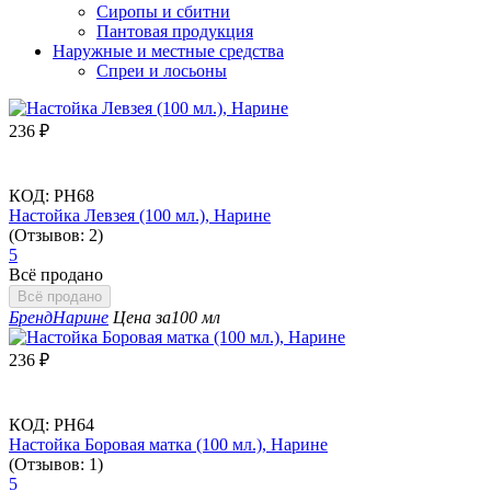
Сиропы и сбитни
Пантовая продукция
Наружные и местные средства
Спреи и лосьоны
236
₽
КОД:
РН68
Настойка Левзея (100 мл.), Нарине
(Отзывов: 2)
5
Всё продано
Всё продано
Бренд
Нарине
Цена за
100 мл
236
₽
КОД:
РН64
Настойка Боровая матка (100 мл.), Нарине
(Отзывов: 1)
5