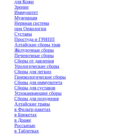
для Кожи
Зрение
Иммунитет
Мужчинам
Нервная система
при Онкологии
Суставы
Простуда и ГРИПП
Алтайские сборы трав
Желудочные сборы
Печеночные сборы
Сборы от давления
Урологические сборы
Сборы для легких
Гинекологические сборы
Сборы для иммунитета
Сборы для суставов
Успокаивающие сборы
Сборы для похудения
Алтайские травы
в Фильтр-пакетах
в Брикетах
в Драже
Россыпью
в Таблетках