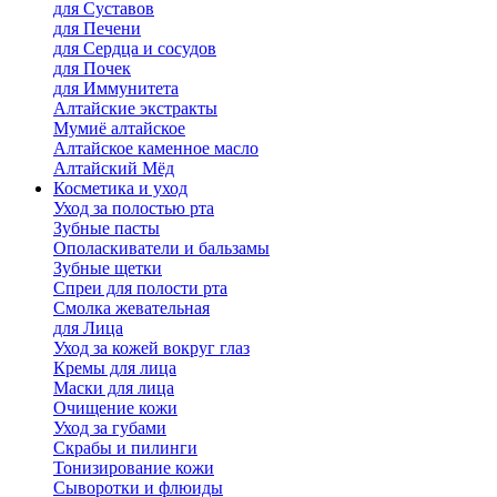
для Cуставов
для Печени
для Сердца и сосудов
для Почек
для Иммунитета
Алтайские экстракты
Мумиё алтайское
Алтайское каменное масло
Алтайский Мёд
Косметика и уход
Уход за полостью рта
Зубные пасты
Ополаскиватели и бальзамы
Зубные щетки
Спреи для полости рта
Смолка жевательная
для Лица
Уход за кожей вокруг глаз
Кремы для лица
Маски для лица
Очищение кожи
Уход за губами
Скрабы и пилинги
Тонизирование кожи
Сыворотки и флюиды