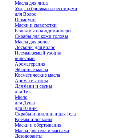
Масла для лица
Уход за бровями и ресницами
для Волос
Шампуни
Маски и сыворотки
Бальзамы и кондиционеры
Скрабы для кожи головы
Масла для волос
Лосьоны для волос
Несмываемый уход за
волосами
Ароматерапия
Эфирные масла
Косметические масла
Ароматизаторы
Для бани и сауны
для Тела
Мыло
для Душа
для Ванны
Скрабы и пиллинги для тела
Кремы и лосьоны
Маски и обертывания
Масла для тела и массажа
Дезодоранты