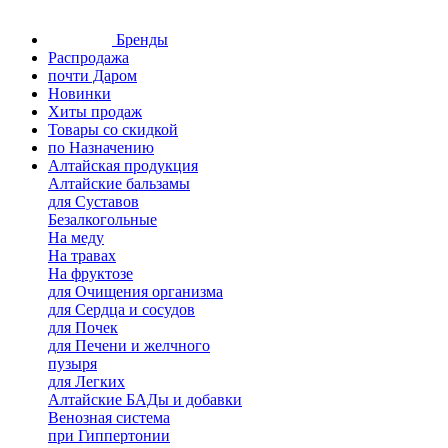
Бренды
Распродажа
почти Даром
Новинки
Хиты продаж
Товары со скидкой
по Назначению
Алтайская продукция
Алтайские бальзамы
для Суставов
Безалкогольные
На меду
На травах
На фруктозе
для Очищения организма
для Сердца и сосудов
для Почек
для Печени и желчного
пузыря
для Легких
Алтайские БАДы и добавки
Венозная система
при Гиппертонии