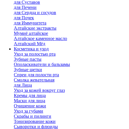
для Cуставов
для Печени
для Сердца и сосудов
для Почек
для Иммунитета
Алтайские экстракты
Мумиё алтайское
Алтайское каменное масло
Алтайский Мёд
Косметика и уход
Уход за полостью рта
Зубные пасты
Ополаскиватели и бальзамы
Зубные щетки
Спреи для полости рта
Смолка жевательная
для Лица
Уход за кожей вокруг глаз
Кремы для лица
Маски для лица
Очищение кожи
Уход за губами
Скрабы и пилинги
Тонизирование кожи
Сыворотки и флюиды