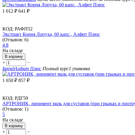
1 012
₽
641
₽
КОД:
РАФП52
Экстракт Корня Лопуха, 60 капс., Алфит Плюс
(Отзывов: 6)
4.8
На складе
В корзину
+
−
Бренд
Алфит Плюс
Полный курс
1 упаковка
1 650
₽
857
₽
КОД:
РДГ59
АРТРОНИК, линимент мазь для суставов (при грыжах и протрузия
(Отзывов: 1)
5
На складе
В корзину
+
−