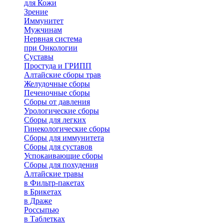
для Кожи
Зрение
Иммунитет
Мужчинам
Нервная система
при Онкологии
Суставы
Простуда и ГРИПП
Алтайские сборы трав
Желудочные сборы
Печеночные сборы
Сборы от давления
Урологические сборы
Сборы для легких
Гинекологические сборы
Сборы для иммунитета
Сборы для суставов
Успокаивающие сборы
Сборы для похудения
Алтайские травы
в Фильтр-пакетах
в Брикетах
в Драже
Россыпью
в Таблетках