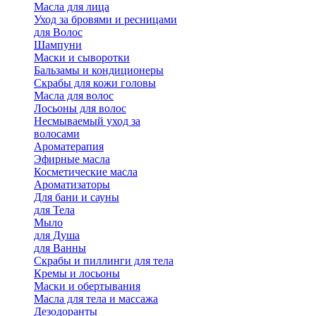
Масла для лица
Уход за бровями и ресницами
для Волос
Шампуни
Маски и сыворотки
Бальзамы и кондиционеры
Скрабы для кожи головы
Масла для волос
Лосьоны для волос
Несмываемый уход за
волосами
Ароматерапия
Эфирные масла
Косметические масла
Ароматизаторы
Для бани и сауны
для Тела
Мыло
для Душа
для Ванны
Скрабы и пиллинги для тела
Кремы и лосьоны
Маски и обертывания
Масла для тела и массажа
Дезодоранты