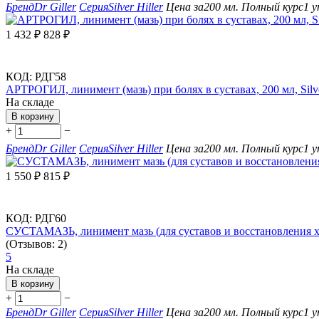
Бренд
Dr Giller
Серия
Silver Hiller
Цена за
200 мл.
Полный курс
1 у
1 432
₽
828
₽
КОД:
РДГ58
АРТРОГИЛ, линимент (мазь) при болях в суставах, 200 мл, Silve
На складе
В корзину
+
−
Бренд
Dr Giller
Серия
Silver Hiller
Цена за
200 мл.
Полный курс
1 у
1 550
₽
815
₽
КОД:
РДГ60
СУСТАМАЗЬ, линимент мазь (для суставов и восстановления хрящ
(Отзывов: 2)
5
На складе
В корзину
+
−
Бренд
Dr Giller
Серия
Silver Hiller
Цена за
200 мл.
Полный курс
1 у