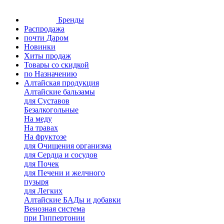
Бренды
Распродажа
почти Даром
Новинки
Хиты продаж
Товары со скидкой
по Назначению
Алтайская продукция
Алтайские бальзамы
для Суставов
Безалкогольные
На меду
На травах
На фруктозе
для Очищения организма
для Сердца и сосудов
для Почек
для Печени и желчного
пузыря
для Легких
Алтайские БАДы и добавки
Венозная система
при Гиппертонии