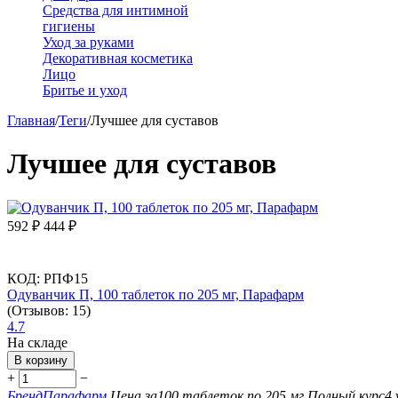
Средства для интимной
гигиены
Уход за руками
Декоративная косметика
Лицо
Бритье и уход
Главная
/
Теги
/
Лучшее для суставов
Лучшее для суставов
592
₽
444
₽
КОД:
РПФ15
Одуванчик П, 100 таблеток по 205 мг, Парафарм
(Отзывов: 15)
4.7
На складе
В корзину
+
−
Бренд
Парафарм
Цена за
100 таблеток по 205 мг
Полный курс
4 