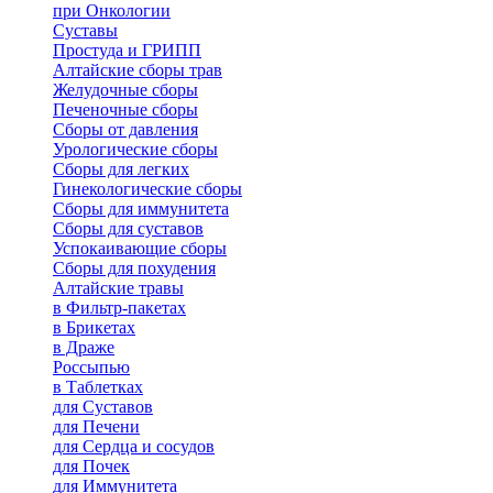
при Онкологии
Суставы
Простуда и ГРИПП
Алтайские сборы трав
Желудочные сборы
Печеночные сборы
Сборы от давления
Урологические сборы
Сборы для легких
Гинекологические сборы
Сборы для иммунитета
Сборы для суставов
Успокаивающие сборы
Сборы для похудения
Алтайские травы
в Фильтр-пакетах
в Брикетах
в Драже
Россыпью
в Таблетках
для Cуставов
для Печени
для Сердца и сосудов
для Почек
для Иммунитета