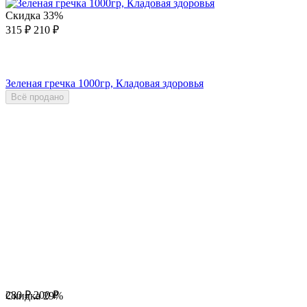
Скидка
33%
315
₽
210
₽
Зеленая гречка 1000гр, Кладовая здоровья
Всё продано
280
₽
200
₽
Скидка
29%