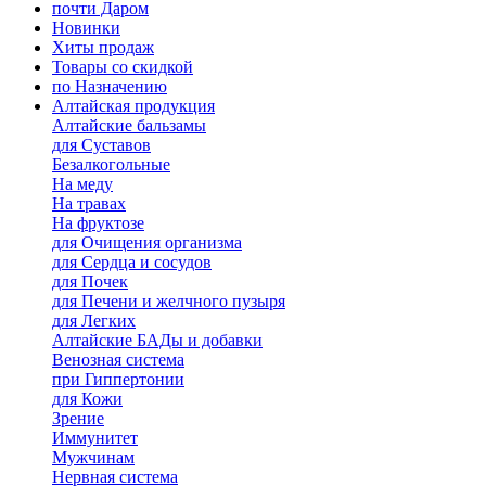
почти Даром
Новинки
Хиты продаж
Товары со скидкой
по Назначению
Алтайская продукция
Алтайские бальзамы
для Суставов
Безалкогольные
На меду
На травах
На фруктозе
для Очищения организма
для Сердца и сосудов
для Почек
для Печени и желчного пузыря
для Легких
Алтайские БАДы и добавки
Венозная система
при Гиппертонии
для Кожи
Зрение
Иммунитет
Мужчинам
Нервная система