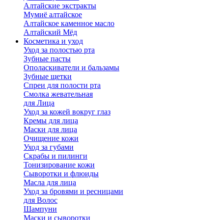
Алтайские экстракты
Мумиё алтайское
Алтайское каменное масло
Алтайский Мёд
Косметика и уход
Уход за полостью рта
Зубные пасты
Ополаскиватели и бальзамы
Зубные щетки
Спреи для полости рта
Смолка жевательная
для Лица
Уход за кожей вокруг глаз
Кремы для лица
Маски для лица
Очищение кожи
Уход за губами
Скрабы и пилинги
Тонизирование кожи
Сыворотки и флюиды
Масла для лица
Уход за бровями и ресницами
для Волос
Шампуни
Маски и сыворотки