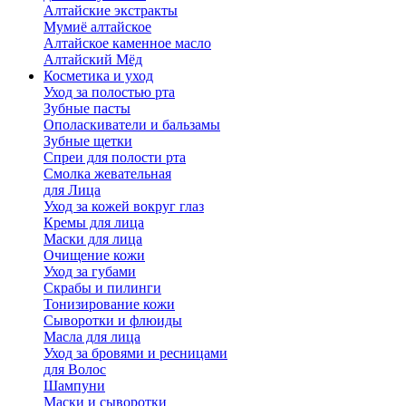
Алтайские экстракты
Мумиё алтайское
Алтайское каменное масло
Алтайский Мёд
Косметика и уход
Уход за полостью рта
Зубные пасты
Ополаскиватели и бальзамы
Зубные щетки
Спреи для полости рта
Смолка жевательная
для Лица
Уход за кожей вокруг глаз
Кремы для лица
Маски для лица
Очищение кожи
Уход за губами
Скрабы и пилинги
Тонизирование кожи
Сыворотки и флюиды
Масла для лица
Уход за бровями и ресницами
для Волос
Шампуни
Маски и сыворотки