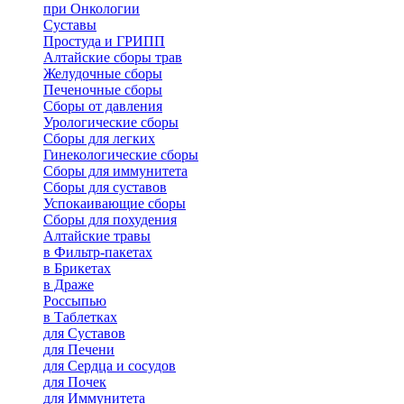
при Онкологии
Суставы
Простуда и ГРИПП
Алтайские сборы трав
Желудочные сборы
Печеночные сборы
Сборы от давления
Урологические сборы
Сборы для легких
Гинекологические сборы
Сборы для иммунитета
Сборы для суставов
Успокаивающие сборы
Сборы для похудения
Алтайские травы
в Фильтр-пакетах
в Брикетах
в Драже
Россыпью
в Таблетках
для Cуставов
для Печени
для Сердца и сосудов
для Почек
для Иммунитета