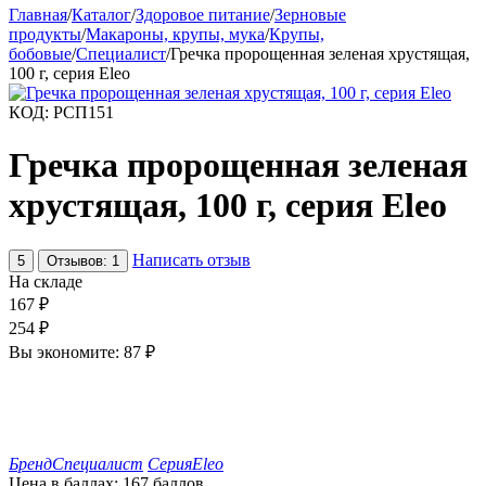
Главная
/
Каталог
/
Здоровое питание
/
Зерновые
продукты
/
Макароны, крупы, мука
/
Крупы,
бобовые
/
Специалист
/
Гречка пророщенная зеленая хрустящая,
100 г, серия Eleo
КОД:
РСП151
Гречка пророщенная зеленая
хрустящая, 100 г, серия Eleo
Написать отзыв
5
Отзывов: 1
На складе
167
₽
254
₽
Вы экономите:
87
₽
Бренд
Специалист
Серия
Eleo
Цена в баллах:
167 баллов