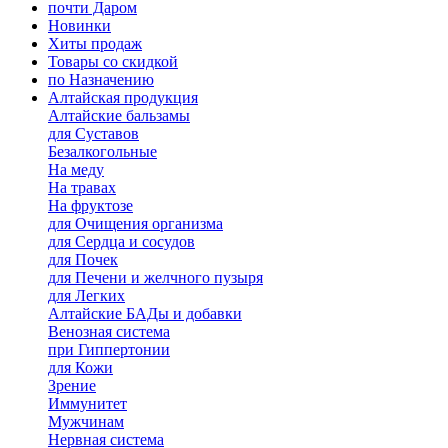
почти Даром
Новинки
Хиты продаж
Товары со скидкой
по Назначению
Алтайская продукция
Алтайские бальзамы
для Суставов
Безалкогольные
На меду
На травах
На фруктозе
для Очищения организма
для Сердца и сосудов
для Почек
для Печени и желчного пузыря
для Легких
Алтайские БАДы и добавки
Венозная система
при Гиппертонии
для Кожи
Зрение
Иммунитет
Мужчинам
Нервная система