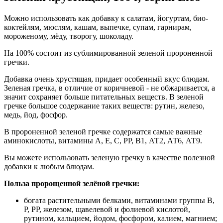
Можно использовать как добавку к салатам, йогуртам, био-
коктейлям, мюслям, кашам, выпечке, супам, гарнирам,
мороженому, мёду, творогу, шоколаду.
На 100% состоит из сублимированной зеленой пророненной
гречки.
Добавка очень хрустящая, придает особенный вкус блюдам.
Зеленая гречка, в отличие от коричневой - не обжаривается, а
значит сохраняет больше питательных веществ. В зеленой
гречке большое содержание таких веществ: рутин, железо,
медь, йод, фосфор.
В пророненной зеленой гречке содержатся самые важные
аминокислоты, витамины А, Е, С, РР, В1, АТ2, АТ6, АТ9.
Вы можете использовать зеленую гречку в качестве полезной
добавки к любым блюдам.
Польза пророщенной зелёной гречки:
богата растительными белками, витаминами группы В,
Р, РР, железом, щавелевой и фолиевой кислотой,
рутином, кальцием, йодом, фосфором, калием, магнием;