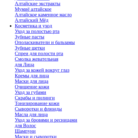
Алтайские экстракты
Мумиё алтайское
Алтайское каменное масло
Алтайский Мёд
Косметика и уход
Уход за полостью рта
Зубные пасты
Ополаскиватели и бальзамы
Зубные щетки
Спреи для полости рта
Смолка жевательная
для Лица
Уход за кожей вокруг глаз
Кремы для лица
Маски для лица
Очищение кожи
Уход за губами
Скрабы и пилинги
Тонизирование кожи
Сыворотки и флюиды
Масла для лица
Уход за бровями и ресницами
для Волос
Шампуни
Маски и сыворотки