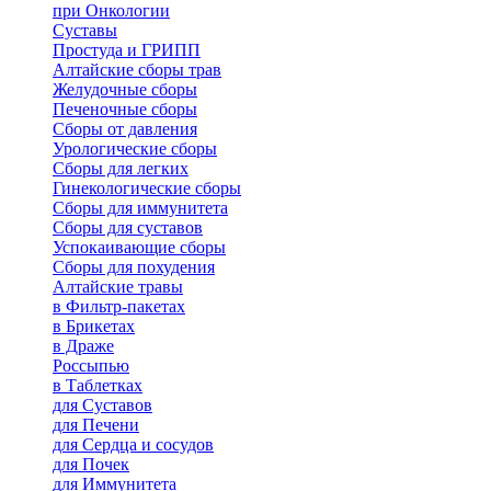
при Онкологии
Суставы
Простуда и ГРИПП
Алтайские сборы трав
Желудочные сборы
Печеночные сборы
Сборы от давления
Урологические сборы
Сборы для легких
Гинекологические сборы
Сборы для иммунитета
Сборы для суставов
Успокаивающие сборы
Сборы для похудения
Алтайские травы
в Фильтр-пакетах
в Брикетах
в Драже
Россыпью
в Таблетках
для Cуставов
для Печени
для Сердца и сосудов
для Почек
для Иммунитета