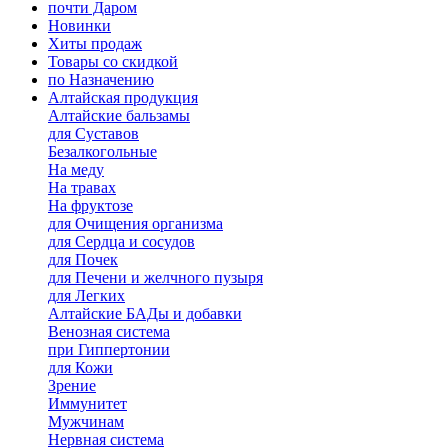
почти Даром
Новинки
Хиты продаж
Товары со скидкой
по Назначению
Алтайская продукция
Алтайские бальзамы
для Суставов
Безалкогольные
На меду
На травах
На фруктозе
для Очищения организма
для Сердца и сосудов
для Почек
для Печени и желчного пузыря
для Легких
Алтайские БАДы и добавки
Венозная система
при Гиппертонии
для Кожи
Зрение
Иммунитет
Мужчинам
Нервная система