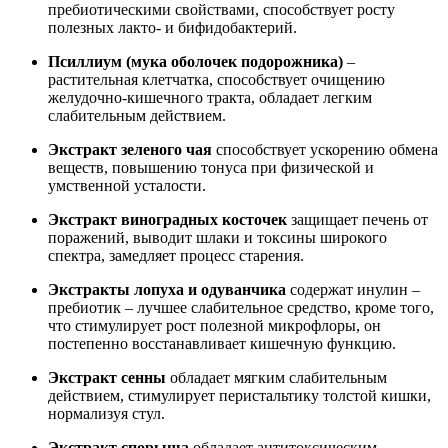
пребиотическими свойствами, способствует росту
полезных лакто- и бифидобактерий.
Псиллиум (мука оболочек подорожника)
–
растительная клетчатка, способствует очищению
желудочно-кишечного тракта, обладает легким
слабительным действием.
Экстракт зеленого чая
способствует ускорению обмена
веществ, повышению тонуса при физической и
умственной усталости.
Экстракт виноградных косточек
защищает печень от
поражений, выводит шлаки и токсины широкого
спектра, замедляет процесс старения.
Экстракты лопуха и одуванчика
содержат инулин –
пребиотик – лучшее слабительное средство, кроме того,
что стимулирует рост полезной микрофлоры, он
постепенно восстанавливает кишечную функцию.
Экстракт сенны
обладает мягким слабительным
действием, стимулирует перистальтику толстой кишки,
нормализуя стул.
Экстракт спорыша
обладает антитоксическим,