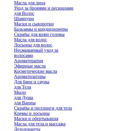
Масла для лица
Уход за бровями и ресницами
для Волос
Шампуни
Маски и сыворотки
Бальзамы и кондиционеры
Скрабы для кожи головы
Масла для волос
Лосьоны для волос
Несмываемый уход за
волосами
Ароматерапия
Эфирные масла
Косметические масла
Ароматизаторы
Для бани и сауны
для Тела
Мыло
для Душа
для Ванны
Скрабы и пиллинги для тела
Кремы и лосьоны
Маски и обертывания
Масла для тела и массажа
Дезодоранты