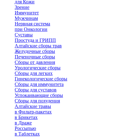
для Кожи
Зрение
Иммунитет
Мужчинам
Нервная система
при Онкологии
Суставы
Простуда и ГРИПП
Алтайские сборы трав
Желудочные сборы
Печеночные сборы
Сборы от давления
Урологические сборы
Сборы для легких
Гинекологические сборы
Сборы для иммунитета
Сборы для суставов
Успокаивающие сборы
Сборы для похудения
Алтайские травы
в Фильтр-пакетах
в Брикетах
в Драже
Россыпью
в Таблетках