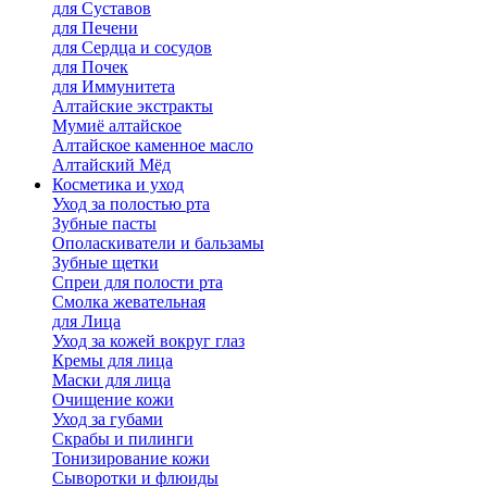
для Cуставов
для Печени
для Сердца и сосудов
для Почек
для Иммунитета
Алтайские экстракты
Мумиё алтайское
Алтайское каменное масло
Алтайский Мёд
Косметика и уход
Уход за полостью рта
Зубные пасты
Ополаскиватели и бальзамы
Зубные щетки
Спреи для полости рта
Смолка жевательная
для Лица
Уход за кожей вокруг глаз
Кремы для лица
Маски для лица
Очищение кожи
Уход за губами
Скрабы и пилинги
Тонизирование кожи
Сыворотки и флюиды