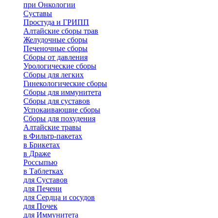
при Онкологии
Суставы
Простуда и ГРИПП
Алтайские сборы трав
Желудочные сборы
Печеночные сборы
Сборы от давления
Урологические сборы
Сборы для легких
Гинекологические сборы
Сборы для иммунитета
Сборы для суставов
Успокаивающие сборы
Сборы для похудения
Алтайские травы
в Фильтр-пакетах
в Брикетах
в Драже
Россыпью
в Таблетках
для Cуставов
для Печени
для Сердца и сосудов
для Почек
для Иммунитета