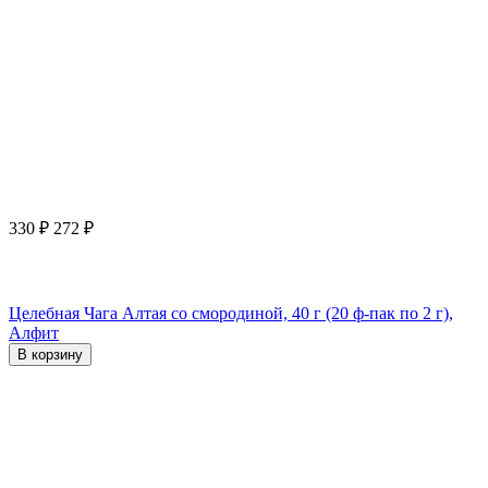
330
₽
272
₽
Целебная Чага Алтая со смородиной, 40 г (20 ф-пак по 2 г),
Алфит
В корзину