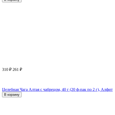
310
₽
261
₽
Целебная Чага Алтая с чабрецом, 40 г (20 ф-пак по 2 г), Алфит
В корзину