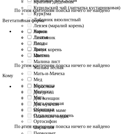
Целебная Чага Алтая
Крапива двудомная
Курильский чай (лапчатка кустарниковая)
По этим критериям поиска ничего не найдено
Куркума
Лабазник вязолистный
Вегетативная форма
Левзея (маралий корень)
Корни
Лимон
Листья
Лимонник
Плоды
Липа
Травы
Лопух корень
Цветки
Малина
Малина лист
По этим критериям поиска ничего не найдено
Мальва лесная
Мать-и-Мачеха
Кому
Мед
Медуница
Взрослым
Мелисса
Для детей
Мята
Для женщин
Мята перечная
Для мужчин
Облепиха
Кормящей маме
Одуванчика корень
Пожилым людям
Ортосифон
По этим критериям поиска ничего не найдено
Пармелия
Первоцвет