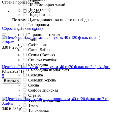
Страна производства
Пион белоцветковый
Пихта (хвоя)
Россия
Подорожник
Пустырник
По этим критериям поиска ничего не найдено
Расторопша
Сбросить
Показать (23)
Роза
Ромашка аптечная
Рябина
Сабельник
330
₽
280
₽
Саган Дайля
Сенна (Кассия)
Синюха голубая
Смородина
Целебная Чага Алтая, с лопухом, 40 г (20 ф-пак по 2 г), Алфит
Смородина черная лист
(Отзывов: 1)
Солодка
5
Солодки корень
В корзину
Сосна
Софора японская
Стевия
Таволга (лабазник)
Тмин
340
₽
287
₽
Толокнянка