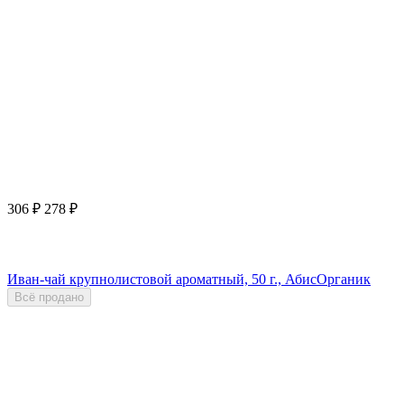
306
₽
278
₽
Иван-чай крупнолистовой ароматный, 50 г., АбисОрганик
Всё продано