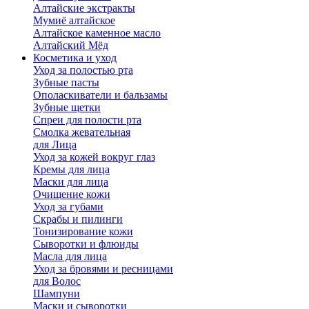
Алтайские экстракты
Мумиё алтайское
Алтайское каменное масло
Алтайский Мёд
Косметика и уход
Уход за полостью рта
Зубные пасты
Ополаскиватели и бальзамы
Зубные щетки
Спреи для полости рта
Смолка жевательная
для Лица
Уход за кожей вокруг глаз
Кремы для лица
Маски для лица
Очищение кожи
Уход за губами
Скрабы и пилинги
Тонизирование кожи
Сыворотки и флюиды
Масла для лица
Уход за бровями и ресницами
для Волос
Шампуни
Маски и сыворотки