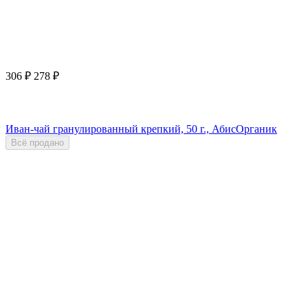
306
₽
278
₽
Иван-чай гранулированный крепкий, 50 г., АбисОрганик
Всё продано