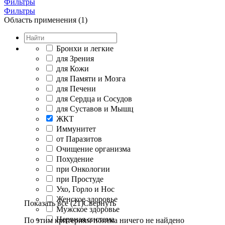
Фильтры
Фильтры
Область применения (1)
Бронхи и легкие
для Зрения
для Кожи
для Памяти и Мозга
для Печени
для Сердца и Сосудов
для Суставов и Мышц
ЖКТ
Иммунитет
от Паразитов
Очищение организма
Похудение
при Онкологии
при Простуде
Ухо, Горло и Нос
Женское здоровье
Показать все (21)
Свернуть
Мужское здоровье
Нервная система
По этим критериям поиска ничего не найдено