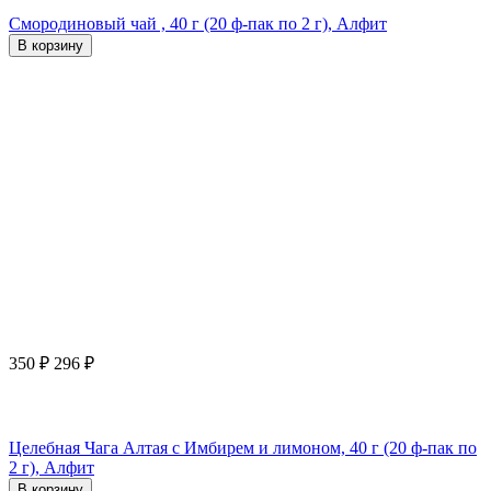
Смородиновый чай , 40 г (20 ф-пак по 2 г), Алфит
В корзину
350
₽
296
₽
Целебная Чага Алтая с Имбирем и лимоном, 40 г (20 ф-пак по
2 г), Алфит
В корзину