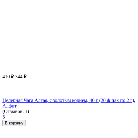
410
₽
344
₽
Целебная Чага Алтая, с золотым корнем, 40 г (20 ф-пак по 2 г),
Алфит
(Отзывов: 1)
5
В корзину