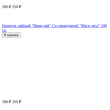
390
₽
350
₽
Напиток чайный "Иван-чай" Со смородиной "Маги леса" 100
гр.
В корзину
390
₽
350
₽