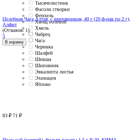
Тысячелистник
Фасоли створки
Фенхель
Целебная Чага Алтая, с шиповником, 40 г (20 ф-пак по 2 г),
Хвощ полевой
Алфит
Хмель
(Отзывов: 1)
Чабрец
5
Чага
В корзину
Черника
Шалфей
Шикша
Шиповник
Эвкалипта листья
Эхинацея
Яблоко
83
₽
71
₽
Иван-чай (кипрей), фильтр-пакеты 1,5 г №20, КИМА