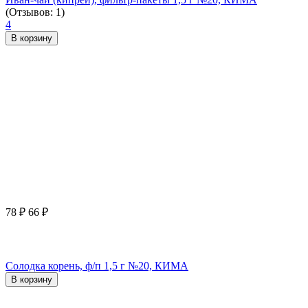
(Отзывов: 1)
4
В корзину
78
₽
66
₽
Солодка корень, ф/п 1,5 г №20, КИМА
В корзину