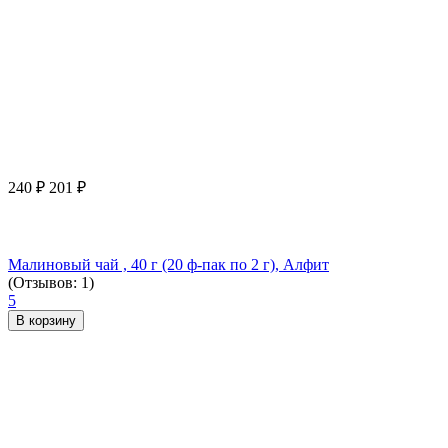
240
₽
201
₽
Малиновый чай , 40 г (20 ф-пак по 2 г), Алфит
(Отзывов: 1)
5
В корзину