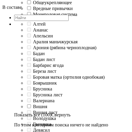
Общеукрепляющее
В составе
Вредные привычки
Мочеполовая система
Алтей
Ананас
Апельсин
Аралия маньчжурская
Арония (рябина черноплодная)
Бадан
Бадан лист
Барбарис ягода
Береза лист
Боровая матка (ортилия однобокая)
Боярышник
Брусника
Брусника лист
Валериана
Вишня
Вишня лист
Показать все (100)
Свернуть
Володушка
Гвоздика
По этим критериям поиска ничего не найдено
Девясил