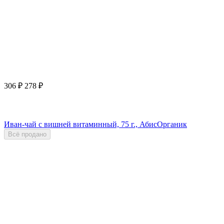
306
₽
278
₽
Иван-чай с вишней витаминный, 75 г., АбисОрганик
Всё продано