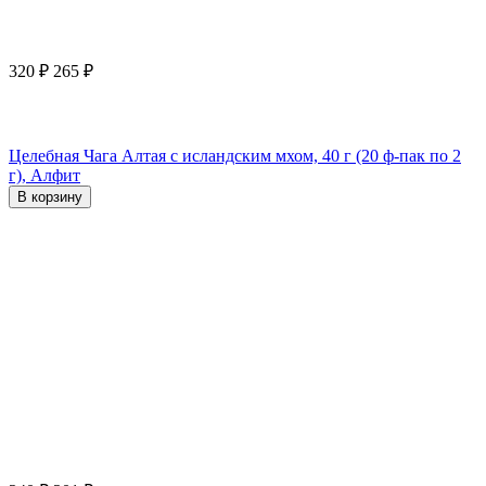
320
₽
265
₽
Целебная Чага Алтая с исландским мхом, 40 г (20 ф-пак по 2
г), Алфит
В корзину