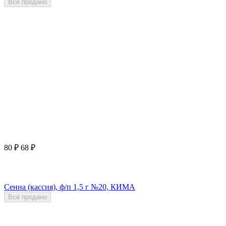
Всё продано
80
₽
68
₽
Сенна (кассия), ф/п 1,5 г №20, КИМА
Всё продано