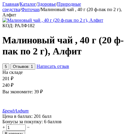
Главная
/
Каталог
/
Здоровье
/
Природные
средства
/
Фиточаи
/
Малиновый чай , 40 г (20 ф-пак по 2 г),
Алфит
КОД:
РАЛФ182
Малиновый чай , 40 г (20 ф-
пак по 2 г), Алфит
Написать отзыв
5
Отзывов: 1
На складе
201
₽
240
₽
Вы экономите:
39
₽
Бренд
Алфит
Цена в баллах:
201 балл
Бонусы за покупку:
6 баллов
+
−
В корзину