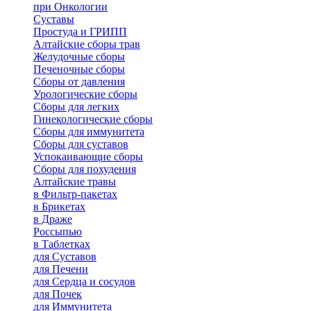
при Онкологии
Суставы
Простуда и ГРИПП
Алтайские сборы трав
Желудочные сборы
Печеночные сборы
Сборы от давления
Урологические сборы
Сборы для легких
Гинекологические сборы
Сборы для иммунитета
Сборы для суставов
Успокаивающие сборы
Сборы для похудения
Алтайские травы
в Фильтр-пакетах
в Брикетах
в Драже
Россыпью
в Таблетках
для Cуставов
для Печени
для Сердца и сосудов
для Почек
для Иммунитета