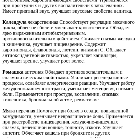
при простудных и других воспалительных заболеваниях.
Имеет приятный вкус, улучшает вкусовые свойства напитка.
Календула
лекарственная Способствует регуляции месячного
цикла, облегчает боли и уменьшает кровотечения. Обладает
ярко выраженным антибактериальным,
противовоспалительным действием. Снимает спазмы желудка
и кишечника, улучшает пищеварение. Содержит
каротиноиды, флавоноиды, лютеин, витамин С. Обладает
антиоксидантной активностью, укрепляет капилляры,
улучшает зрение, улучшает рост волос.
Ромашка
аптечная Обладает противовоспалительным и
спазмолитическим свойствами. Усиливает регенеративные
процессы, ослабляет аллергические реакции. Улучшает работу
желудочно-кишечного тракта, уменьшает метеоризм, снимает
боли. Применяется при простуде, воспалении, спазмах
кишечника, бронхиальной астме, ревматизме.
Мята
перечная Помогает при болях в сердце, повышенной
возбудимости, уменьшает невралгические боли. Применяется
при расстройстве пищеварения, желудочно-кишечных
спазмах, печеночной колике, тошноте, изжоге. Улучшает
аппетит. Облегчает кашель при бронхите и других