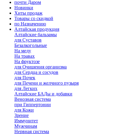
почти Даром
Новинки
Хиты продаж
Товары со скидкой
по Назначению
Алтайская продукция
Алтайские бальзамы
для Суставов
Безалкогольные
На меду
На травах
На фруктозе
для Очищения организма
для Сердца и сосудов
для Почек
для Печени и желчного пузыря
для Легких
Алтайские БАДы и добавки
Венозная система
при Гиппертонии
для Кожи
Зрение
Иммунитет
Мужчинам
Нервная система