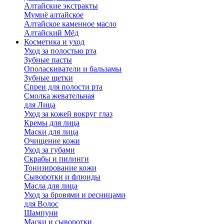
Алтайские экстракты
Мумиё алтайское
Алтайское каменное масло
Алтайский Мёд
Косметика и уход
Уход за полостью рта
Зубные пасты
Ополаскиватели и бальзамы
Зубные щетки
Спреи для полости рта
Смолка жевательная
для Лица
Уход за кожей вокруг глаз
Кремы для лица
Маски для лица
Очищение кожи
Уход за губами
Скрабы и пилинги
Тонизирование кожи
Сыворотки и флюиды
Масла для лица
Уход за бровями и ресницами
для Волос
Шампуни
Маски и сыворотки