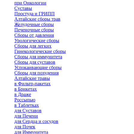
при Онкологии
Суставы
Простуда и ГРИПП
Алтайские сборы трав
Желудочные сборы
Печеночные сборы
Сборы от давления
Урологические сборы
Сборы для легких
Гинекологические сборы
Сборы для иммунитета
Сборы для суставов
Успокаивающие сборы
Сборы для похудения
Алтайские травы
в Фильтр-пакетах
в Брикетах
в Драже
Россыпью
в Таблетках
для Cуставов
для Печени
для Сердца и сосудов
для Почек
для Иммунитета