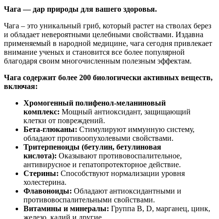
Чага — дар природы для вашего здоровья.
Чага – это уникальный гриб, который растет на стволах берез
и обладает невероятными целебными свойствами. Издавна
применяемый в народной медицине, чага сегодня привлекает
внимание ученых и становится все более популярной
благодаря своим многочисленным полезным эффектам.
Чага содержит более 200 биологически активных веществ,
включая:
Хромогенный полифенол-меланиновый
комплекс:
Мощный антиоксидант, защищающий
клетки от повреждений.
Бета-глюканы:
Стимулируют иммунную систему,
обладают противоопухолевыми свойствами.
Тритерпеноиды (бетулин, бетулиновая
кислота):
Оказывают противовоспалительное,
антивирусное и гепатопротекторное действие.
Стерины:
Способствуют нормализации уровня
холестерина.
Флавоноиды:
Обладают антиоксидантными и
противовоспалительными свойствами.
Витамины и минералы:
Группа B, D, марганец, цинк,
железо, калий и другие.