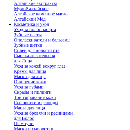
Алтайские экстракты
Мумиё алтайское
Алтайское каменное масло
Алтайский Мёд
Косметика и уход
Уход за полостью рта
Зубные пасты
Ополаскиватели и бальзамы
Зубные щетки
Спреи для полости рта
Смолка жевательная
для Лица
Уход за кожей вокруг глаз
Кремы для лица
Маски для лица
Очищение кожи
Уход за губами
Скрабы и пилинги
Тонизирование кожи
Сыворотки и флюиды
Масла для лица
Уход за бровями и ресницами
для Волос
Шампуни
Маски и сыворотки