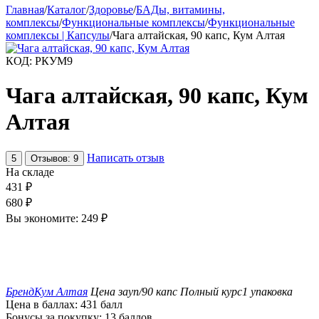
Главная
/
Каталог
/
Здоровье
/
БАДы, витамины,
комплексы
/
Функциональные комплексы
/
Функциональные
комплексы | Капсулы
/
Чага алтайская, 90 капс, Кум Алтая
КОД:
РКУМ9
Чага алтайская, 90 капс, Кум
Алтая
Написать отзыв
5
Отзывов: 9
На складе
431
₽
680
₽
Вы экономите:
249
₽
Бренд
Кум Алтая
Цена за
уп/90 капс
Полный курс
1 упаковка
Цена в баллах:
431 балл
Бонусы за покупку:
13 баллов