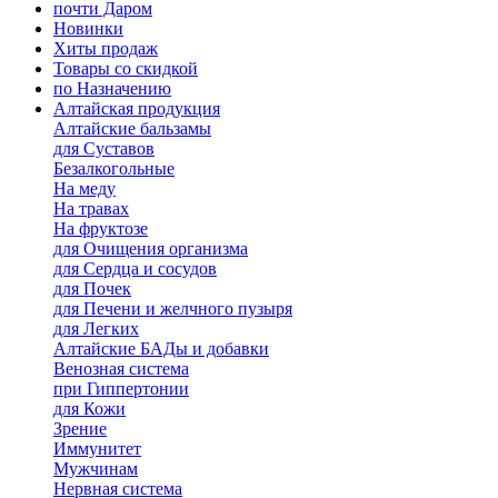
почти Даром
Новинки
Хиты продаж
Товары со скидкой
по Назначению
Алтайская продукция
Алтайские бальзамы
для Суставов
Безалкогольные
На меду
На травах
На фруктозе
для Очищения организма
для Сердца и сосудов
для Почек
для Печени и желчного пузыря
для Легких
Алтайские БАДы и добавки
Венозная система
при Гиппертонии
для Кожи
Зрение
Иммунитет
Мужчинам
Нервная система