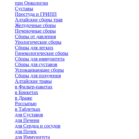
при Онкологии
Суставы
Простуда и ГРИПП
Алтайские сборы трав
Желудочные сборы
Печеночные сборы
Сборы от давления
Урологические сборы
Сборы для легких
Гинекологические сборы
Сборы для иммунитета
Сборы для суставов
Успокаивающие сборы
Сборы для похудения
Алтайские травы
в Фильтр-пакетах
в Брикетах
в Драже
Россыпью
в Таблетках
для Cуставов
для Печени
для Сердца и сосудов
для Почек
для Иммунитета