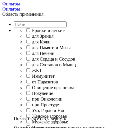
Фильтры
Фильтры
Область применения
Бронхи и легкие
для Зрения
для Кожи
для Памяти и Мозга
для Печени
для Сердца и Сосудов
для Суставов и Мышц
ЖКТ
Иммунитет
от Паразитов
Очищение организма
Похудение
при Онкологии
при Простуде
Ухо, Горло и Нос
Женское здоровье
Показать все (23)
Свернуть
Мужское здоровье
Нервная система