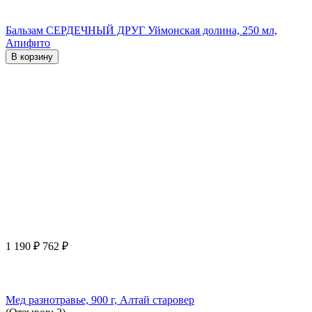
Бальзам СЕРДЕЧНЫЙ ДРУГ Уймонская долина, 250 мл,
Апифито
В корзину
1 190
₽
762
₽
Мед разнотравье, 900 г, Алтай старовер