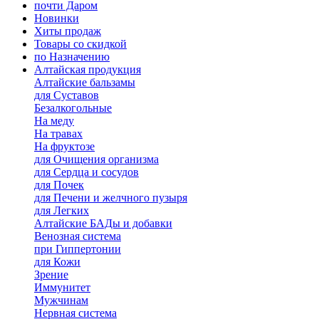
почти Даром
Новинки
Хиты продаж
Товары со скидкой
по Назначению
Алтайская продукция
Алтайские бальзамы
для Суставов
Безалкогольные
На меду
На травах
На фруктозе
для Очищения организма
для Сердца и сосудов
для Почек
для Печени и желчного пузыря
для Легких
Алтайские БАДы и добавки
Венозная система
при Гиппертонии
для Кожи
Зрение
Иммунитет
Мужчинам
Нервная система