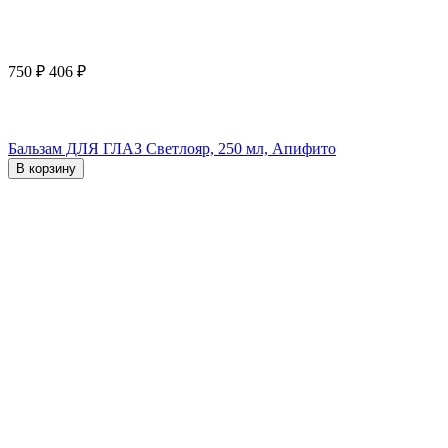
750
₽
406
₽
Бальзам ДЛЯ ГЛАЗ Светлояр, 250 мл, Апифито
В корзину