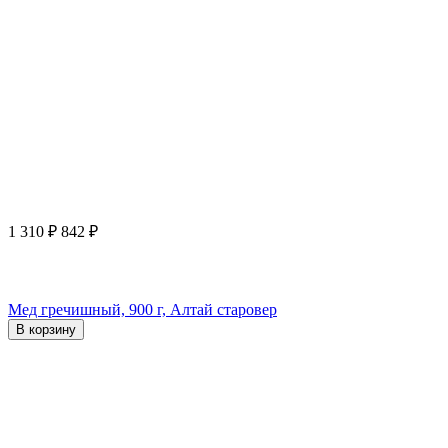
1 310
₽
842
₽
Мед гречишный, 900 г, Алтай старовер
В корзину