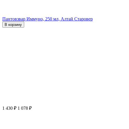
Пантовзвар Иммуно, 250 мл, Алтай Старовер
В корзину
1 430
₽
1 078
₽