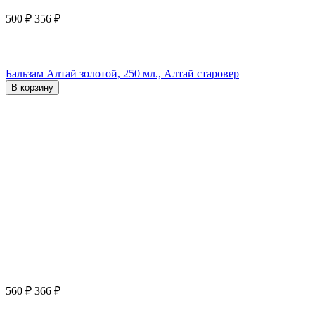
500
₽
356
₽
Бальзам Алтай золотой, 250 мл., Алтай старовер
В корзину
560
₽
366
₽