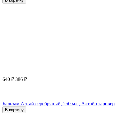
В корзину
640
₽
386
₽
Бальзам Алтай серебряный, 250 мл., Алтай старовер
В корзину