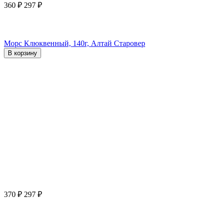
360
₽
297
₽
Морс Клюквенный, 140г, Алтай Старовер
В корзину
370
₽
297
₽