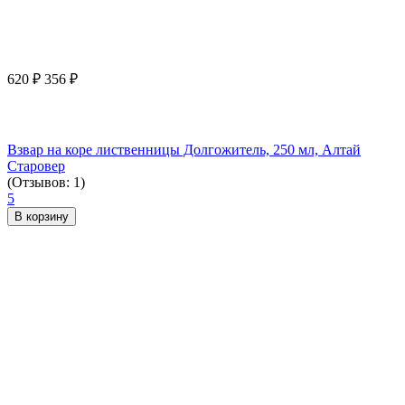
620
₽
356
₽
Взвар на коре лиственницы Долгожитель, 250 мл, Алтай
Старовер
(Отзывов: 1)
5
В корзину