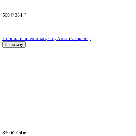
560
₽
384
₽
Прополис пчелиный, 6 г., Алтай Старовер
В корзину
830
₽
594
₽