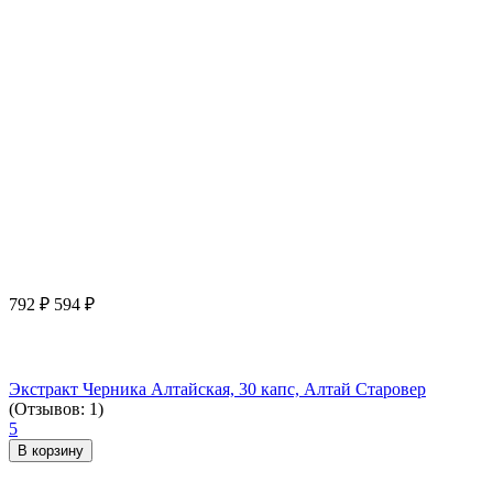
792
₽
594
₽
Экстракт Черника Алтайская, 30 капс, Алтай Старовер
(Отзывов: 1)
5
В корзину