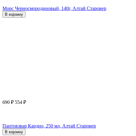
Морс Черносмородиновый, 140г, Алтай Старовер
В корзину
690
₽
554
₽
Пантовзвар Кардио, 250 мл, Алтай Старовер
В корзину