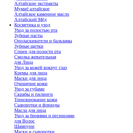
Алтайские экстракты
Мумиё алтайское
Алтайское каменное масло
Алтайский Мёд
Косметика и уход
Уход за полостью рта
Зубные пасты
Ополаскиватели и бальзамы
Зубные щетки
Спреи для полости рта
Смолка жевательная
для Лица
Уход за кожей вокруг глаз
Кремы для лица
Маски для лица
Очищение кожи
Уход за губами
Скрабы и пилинги
Тонизирование кожи
Сыворотки и флюиды
Масла для лица
Уход за бровями и ресницами
для Волос
Шампуни
Маски и сыворотки