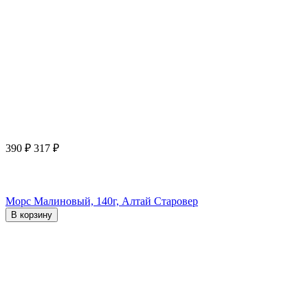
390
₽
317
₽
Морс Малиновый, 140г, Алтай Старовер
В корзину