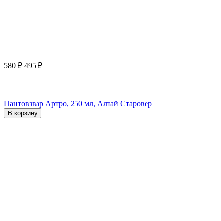
580
₽
495
₽
Пантовзвар Артро, 250 мл, Алтай Старовер
В корзину