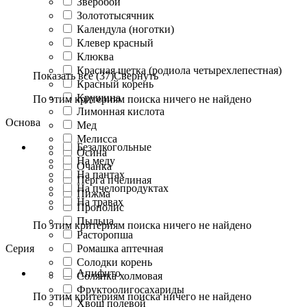
Зверобой
Золототысячник
Календула (ноготки)
Клевер красный
Клюква
Красная щетка (родиола четырехлепестная)
Показать все (37)
Свернуть
Красный корень
Крушина
По этим критериям поиска ничего не найдено
Лимонная кислота
Основа
Мед
Мелисса
Безалкогольные
Осина
На меду
Очанка
На пантах
Перга пчелиная
На пчелопродуктах
Пижма
На травах
Прополис
Пыльца
По этим критериям поиска ничего не найдено
Расторопша
Серия
Ромашка аптечная
Солодки корень
Апифито
Солянка холмовая
Фруктоолигосахариды
По этим критериям поиска ничего не найдено
Хвощ полевой