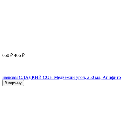
650
₽
406
₽
Бальзам СЛАДКИЙ СОН Медвежий угол, 250 мл, Апифито
В корзину