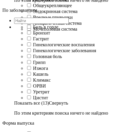
По этим критериям поиска ничего не найдено
Общеукрепляющее
По заболеваниям
Эндокринная система
Вредные привычки
Лимфатическая система
Боль в горле
Мочеполовая система
Бронхит
Гастрит
Гинекологические воспаления
Гинекологические заболевания
Головная боль
Грипп
Изжога
Кашель
Климакс
ОРВИ
Уретрит
Цистит
Показать все (13)
Свернуть
По этим критериям поиска ничего не найдено
Форма выпуска