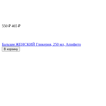
550
₽
465
₽
Бальзам ЖЕНСКИЙ Гликерия, 250 мл, Апифито
В корзину