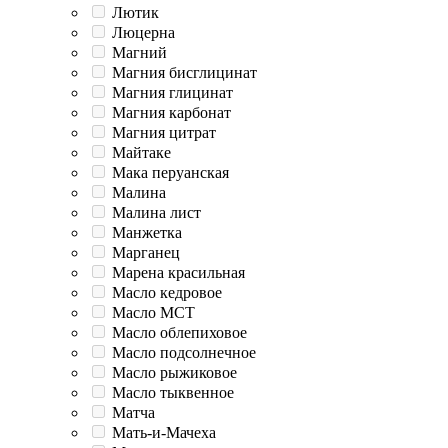
Лютик
Люцерна
Магний
Магния бисглицинат
Магния глицинат
Магния карбонат
Магния цитрат
Майтаке
Мака перуанская
Малина
Малина лист
Манжетка
Марганец
Марена красильная
Масло кедровое
Масло МСТ
Масло облепиховое
Масло подсолнечное
Масло рыжиковое
Масло тыквенное
Матча
Мать-и-Мачеха