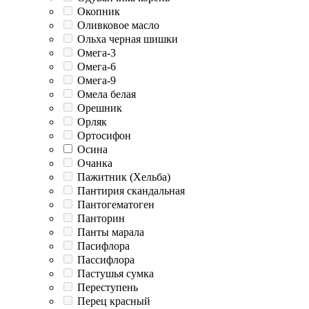
Окопник
Оливковое масло
Ольха черная шишки
Омега-3
Омега-6
Омега-9
Омела белая
Орешник
Орляк
Ортосифон
Осина
Очанка
Пажитник (Хельба)
Пантирия скандальная
Пантогематоген
Панторин
Панты марала
Пасифлора
Пассифлора
Пастушья сумка
Переступень
Перец красный