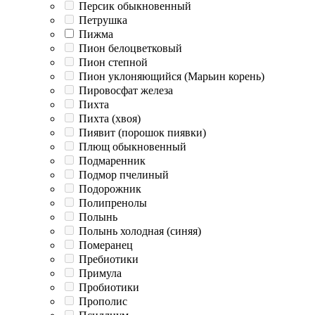
Персик обыкновенный
Петрушка
Пижма
Пион белоцветковый
Пион степной
Пион уклоняющийся (Марьин корень)
Пировосфат железа
Пихта
Пихта (хвоя)
Пиявит (порошок пиявки)
Плющ обыкновенный
Подмаренник
Подмор пчелиный
Подорожник
Полипренолы
Полынь
Полынь холодная (синяя)
Померанец
Пребиотики
Примула
Пробиотики
Прополис