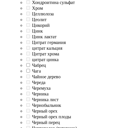
Хондроитина сульфат
Хром
Целлюлоза
Цеолит
Цикорий
Цинк
Цинк лактат
Цитрат германия
цитрат кальция
Цитрат хрома
цитрат цинка
Чабрец
Чага
Чайное дерево
Череда
Черемуха
Черника
Черника лист
Чернобыльник
Черный орех
Черный орех плоды
Черный перец