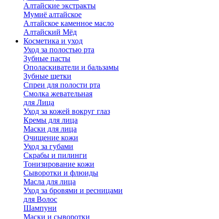
Алтайские экстракты
Мумиё алтайское
Алтайское каменное масло
Алтайский Мёд
Косметика и уход
Уход за полостью рта
Зубные пасты
Ополаскиватели и бальзамы
Зубные щетки
Спреи для полости рта
Смолка жевательная
для Лица
Уход за кожей вокруг глаз
Кремы для лица
Маски для лица
Очищение кожи
Уход за губами
Скрабы и пилинги
Тонизирование кожи
Сыворотки и флюиды
Масла для лица
Уход за бровями и ресницами
для Волос
Шампуни
Маски и сыворотки