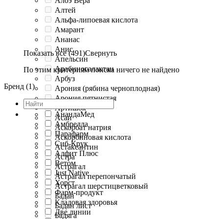
Алоэ Вера
Алтей
Альфа-липоевая кислота
Амарант
Ананас
Анис
Показать все (491)
Свернуть
Апельсин
Арабиногалактан
По этим критериям поиска ничего не найдено
Арбуз
Бренд (1)
Арония (рябина черноплодная)
Арония пятнистая
Артишок
АнандаМед
Асаи
Амбрелла
Аскорбат натрия
Парафарм
Аскорбиновая кислота
Сиб-Крук
Астаксантин
Алфит Плюс
Астра
Ветом
Астрагал
Just Native
Астрагал перепончатый
Хорст
Астрагал шерстицветковый
Фарм-продукт
Бадан
Кладовая здоровья
Бадан лист
Две линии
Бадяга