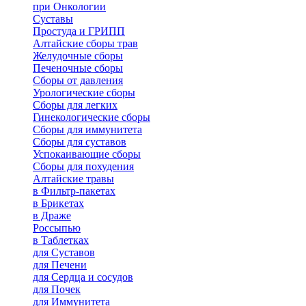
при Онкологии
Суставы
Простуда и ГРИПП
Алтайские сборы трав
Желудочные сборы
Печеночные сборы
Сборы от давления
Урологические сборы
Сборы для легких
Гинекологические сборы
Сборы для иммунитета
Сборы для суставов
Успокаивающие сборы
Сборы для похудения
Алтайские травы
в Фильтр-пакетах
в Брикетах
в Драже
Россыпью
в Таблетках
для Cуставов
для Печени
для Сердца и сосудов
для Почек
для Иммунитета