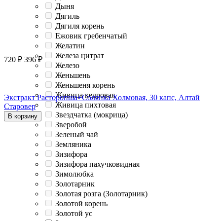
Дыня
Дягиль
Дягиля корень
Ежовик гребенчатый
Желатин
Железа цитрат
720
₽
396
₽
Железо
Женьшень
Женьшеня корень
Живица кедровая
Экстракт Расторопша+Солянка Холмовая, 30 капс, Алтай
Живица пихтовая
Старовер
Звездчатка (мокрица)
В корзину
Зверобой
Зеленый чай
Земляника
Зизифора
Зизифора пахучковидная
Зимолюбка
Золотарник
Золотая розга (Золотарник)
Золотой корень
Золотой ус