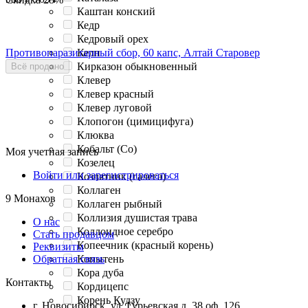
Каштан конский
Кедр
Кедровый орех
Противопаразитарный сбор, 60 капс, Алтай Старовер
Келп
Кирказон обыкновенный
Всё продано
Клевер
Клевер красный
Клевер луговой
Клопогон (цимицифуга)
Клюква
Кобальт (Co)
Моя учетная запись
Козелец
Войти или зарегистрироваться
Козлятник (галега)
Коллаген
9 Монахов
Коллаген рыбный
Коллизия душистая трава
О нас
Коллоидное серебро
Стать продавцом
Копеечник (красный корень)
Реквизиты
Копытень
Обратная связь
Кора дуба
Контакты
Кордицепс
Корень Кудзу
г. Новосибирск, ул. Гурьевская д. 38 оф. 126