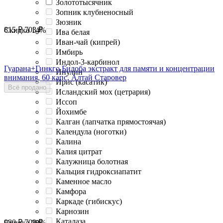
Золототысячник
Зопник клубненосный
Зюзник
815
₽
703
₽
Скидка
14%
Ива белая
Иван-чай (кипрей)
Имбирь
Индол-3-карбинол
Гуарана+Гинкго Билоба экстракт для памяти и концентрации
Инулин
внимания, 60 капс, Алтай Старовер
Ирис (касатик)
Всё продано
Исландский мох (цетрария)
Иссоп
Йохимбе
Калган (лапчатка прямостоячая)
Календула (ноготки)
Калина
Калия цитрат
Калужница болотная
Кальция гидроксиапатит
Каменное масло
Камфора
Каркаде (гибискус)
Карнозин
Каталаза
980
₽
709
₽
Скидка
28%