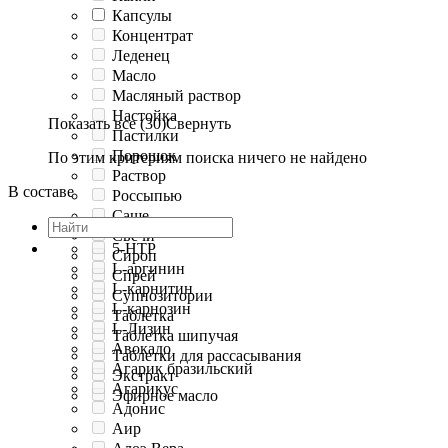
Капсулы
Концентрат
Леденец
Масло
Масляный раствор
Настойка
Показать все (30)
Свернуть
Пастилки
Порошок
По этим критериям поиска ничего не найдено
Раствор
В составе
Россыпью
Саше
Свечи
5-HTP
Сироп
L-аргинин
Спрей
L-карнитин
Суппозитории
L-карнозин
Таблетка
L-Лизин
Таблетка шипучая
Авокадо
Таблетки для рассасывания
Агарик бразильский
Экстракт
Агарикус
Эфирное масло
Адонис
Аир