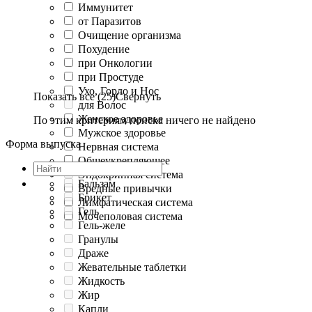
Иммунитет
от Паразитов
Очищение организма
Похудение
при Онкологии
при Простуде
Ухо, Горло и Нос
Показать все (25)
Свернуть
для Волос
Женское здоровье
По этим критериям поиска ничего не найдено
Мужское здоровье
Форма выпуска
Нервная система
Общеукрепляющее
Эндокринная система
Бальзам
Вредные привычки
Брикет
Лимфатическая система
Гель
Мочеполовая система
Гель-желе
Гранулы
Драже
Жевательные таблетки
Жидкость
Жир
Капли