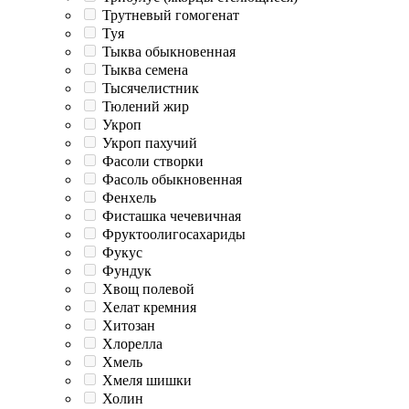
Трутневый гомогенат
Туя
Тыква обыкновенная
Тыква семена
Тысячелистник
Тюлений жир
Укроп
Укроп пахучий
Фасоли створки
Фасоль обыкновенная
Фенхель
Фисташка чечевичная
Фруктоолигосахариды
Фукус
Фундук
Хвощ полевой
Хелат кремния
Хитозан
Хлорелла
Хмель
Хмеля шишки
Холин