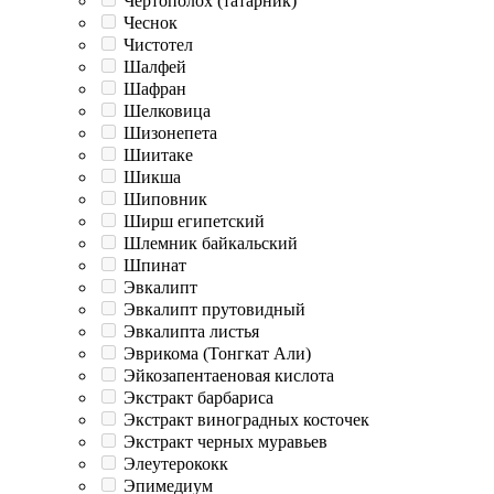
Чертополох (татарник)
Чеснок
Чистотел
Шалфей
Шафран
Шелковица
Шизонепета
Шиитаке
Шикша
Шиповник
Ширш египетский
Шлемник байкальский
Шпинат
Эвкалипт
Эвкалипт прутовидный
Эвкалипта листья
Эврикома (Тонгкат Али)
Эйкозапентаеновая кислота
Экстракт барбариса
Экстракт виноградных косточек
Экстракт черных муравьев
Элеутерококк
Эпимедиум