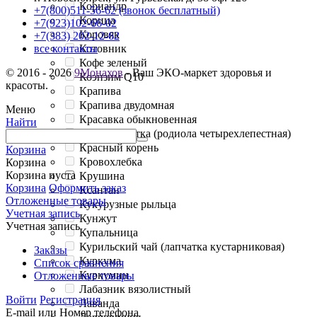
Кориандр
+7(800)511-56-62 (звонок бесплатный)
Корица
+7(923)102-66-02
Коровяк
+7(383) 202-12-62
Котовник
все контакты
Кофе зеленый
© 2016 - 2026
9Монахов
- Ваш ЭКО-маркет здоровья и
Коэнзим Q10
красоты.
Крапива
Крапива двудомная
Меню
Красавка обыкновенная
Найти
Красная щетка (родиола четырехлепестная)
Красный корень
Корзина
Кровохлебка
Корзина
Корзина пуста
Крушина
Корзина
Оформить заказ
Ксантан
Отложенные товары
Кукурузные рыльца
Учетная запись
Кунжут
Учетная запись
Купальница
Курильский чай (лапчатка кустарниковая)
Заказы
Куркума
Список сравнения
Куркумин
Отложенные товары
Лабазник вязолистный
Войти
Регистрация
Лаванда
E-mail или Номер телефона