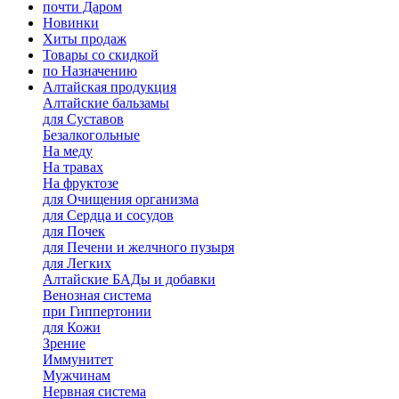
почти Даром
Новинки
Хиты продаж
Товары со скидкой
по Назначению
Алтайская продукция
Алтайские бальзамы
для Суставов
Безалкогольные
На меду
На травах
На фруктозе
для Очищения организма
для Сердца и сосудов
для Почек
для Печени и желчного пузыря
для Легких
Алтайские БАДы и добавки
Венозная система
при Гиппертонии
для Кожи
Зрение
Иммунитет
Мужчинам
Нервная система