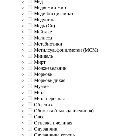
Мед
Медвежий жир
Меди бисциглинат
Медуница
Медь (Cu)
Мейтаке
Мелисса
Метабиотики
Метилсульфонилметан (МСМ)
Миндаль
Мирт
Можжевельник
Морковь
Морковь дикая
Мумие
Мята
Мята перечная
Облепиха
Обножка (пыльца пчелиная)
Овес
Огневка пчелиная
Одуванчик
Одуванчика корень