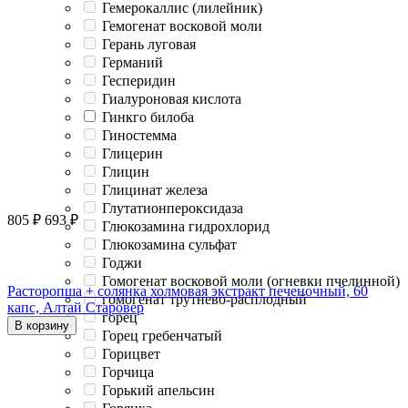
Гемерокаллис (лилейник)
Гемогенат восковой моли
Герань луговая
Германий
Гесперидин
Гиалуроновая кислота
Гинкго билоба
Гиностемма
Глицерин
Глицин
Глицинат железа
Глутатионпероксидаза
805
₽
693
₽
Глюкозамина гидрохлорид
Глюкозамина сульфат
Годжи
Гомогенат восковой моли (огневки пчелинной)
Расторопша + солянка холмовая экстракт печеночный, 60
гомогенат трутнево-расплодный
капс, Алтай Старовер
горец
В корзину
Горец гребенчатый
Горицвет
Горчица
Горький апельсин