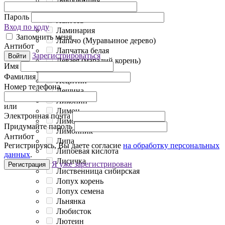
Лавровишня
Лактобактерии
Пароль
Лактоза
Вход по коду
Ламинария
Запомнить меня
Лапачо (Муравьиное дерево)
Антибот
Лапчатка белая
Зарегистрироваться
Войти
Левзея (маралий корень)
Имя
Лен семена
Фамилия
Лецитин
Номер телефона
Лещина
Ликопин
или
Лимон
Электронная почта
Лимонная кислота
Придумайте пароль
Лимонник
Антибот
Липа
Регистрируясь, Вы даете согласие
на обработку персональных
Липоевая кислота
данных
.
Лисичка
Я уже зарегистрирован
Регистрация
Лиственница сибирская
Лопух корень
Лопух семена
Льнянка
Любисток
Лютеин