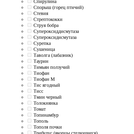
Спирулина
Спорыш (горец птичий)
Стевия
Стрептококки
Струя бобра
Супероксиддисмутаза
Супероксидисмутаза
Сурепка
Сушеница
Таволга (лабазник)
Таурин
Тимьян ползучий
Тиофан
Тиофан М
Тис ягодный
Тисс
Тмин черный
Толокнянка
Томат
Топинамбур
Тополь
Тополя почки
Трибулус (якорцы стелющиеся)