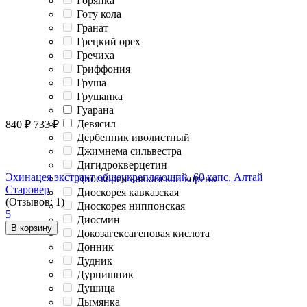
Горянка
Готу кола
Гранат
Грецкий орех
Гречиха
Гриффония
Груша
Грушанка
Гуарана
Девясил
840
₽
733
₽
Дербенник иволистный
Джимнема сильвестра
Дигидрокверцетин
Эхинацея экстракт общеукрепляющий, 60 капс, Алтай
Диоскореи кавказской корень
Старовер
Диоскорея кавказская
(Отзывов: 1)
Диоскорея ниппонская
5
Диосмин
В корзину
Докозагексагеновая кислота
Донник
Дудник
Дурнишник
Душица
Дымянка