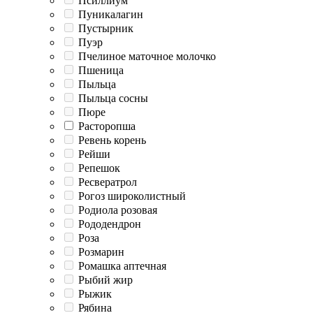
Псиллиум
Пуникалагин
Пустырник
Пуэр
Пчелиное маточное молочко
Пшеница
Пыльца
Пыльца сосны
Пюре
Расторопша
Ревень корень
Рейши
Репешок
Ресвератрол
Рогоз широколистный
Родиола розовая
Рододендрон
Роза
Розмарин
Ромашка аптечная
Рыбий жир
Рыжик
Рябина