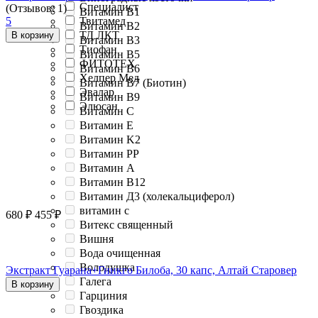
Специалист
(Отзывов: 1)
Витамин B1
5
Твитамед
Витамин B2
ТД ЛКТ
В корзину
Витамин B3
Тиофан
Витамин B5
ФИТОТЕХ
Витамин B6
Хелпер Мед
Витамин B7 (Биотин)
Эвалар
Витамин B9
Элюсан
Витамин C
Витамин E
Витамин K2
Витамин PP
Витамин А
Витамин В12
Витамин Д3 (холекальциферол)
витамин с
680
₽
455
₽
Витекс священный
Вишня
Вода очищенная
Володушка
Экстракт Гуарана+Гинкго Билоба, 30 капс, Алтай Старовер
Галега
В корзину
Гарциния
Гвоздика